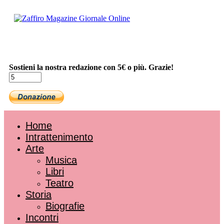
Sostieni la nostra redazione con 5€ o più. Grazie!
Home
Intrattenimento
Arte
Musica
Libri
Teatro
Storia
Biografie
Incontri