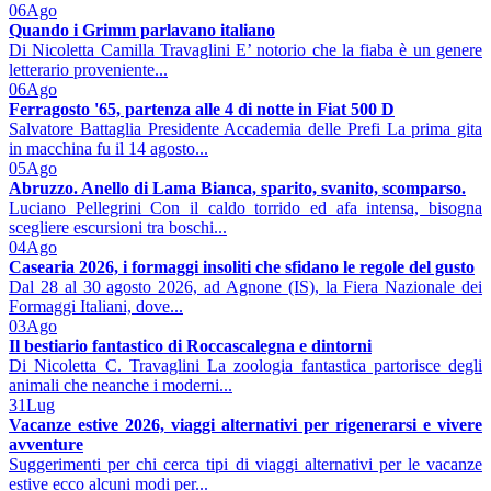
06
Ago
Quando i Grimm parlavano italiano
Di Nicoletta Camilla Travaglini E’ notorio che la fiaba è un genere
letterario proveniente...
06
Ago
Ferragosto '65, partenza alle 4 di notte in Fiat 500 D
Salvatore Battaglia Presidente Accademia delle Prefi La prima gita
in macchina fu il 14 agosto...
05
Ago
Abruzzo. Anello di Lama Bianca, sparito, svanito, scomparso.
Luciano Pellegrini Con il caldo torrido ed afa intensa, bisogna
scegliere escursioni tra boschi...
04
Ago
Casearia 2026, i formaggi insoliti che sfidano le regole del gusto
Dal 28 al 30 agosto 2026, ad Agnone (IS), la Fiera Nazionale dei
Formaggi Italiani, dove...
03
Ago
Il bestiario fantastico di Roccascalegna e dintorni
Di Nicoletta C. Travaglini La zoologia fantastica partorisce degli
animali che neanche i moderni...
31
Lug
Vacanze estive 2026, viaggi alternativi per rigenerarsi e vivere
avventure
Suggerimenti per chi cerca tipi di viaggi alternativi per le vacanze
estive ecco alcuni modi per...