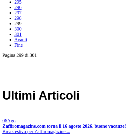
295
296
297
298
299
300
301
Avanti
Fine
Pagina 299 di 301
Ultimi Articoli
06
Ago
Zaffiromagazine.com torna il 16 agosto 2026, buone vacanze!
Break estivo per Zaffiromagazine....