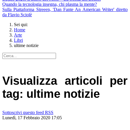
Quando la tecnologia insegna, chi plasma la mente?
Sulla Piattaforma Streeen, 'Dan Fante An American Writer' diretto
da Flavio Sciolè
Sei qui:
Home
Arte
Libri
ultime notizie
Visualizza articoli per
tag: ultime notizie
Sottoscrivi questo feed RSS
Lunedì, 17 Febbraio 2020 17:05