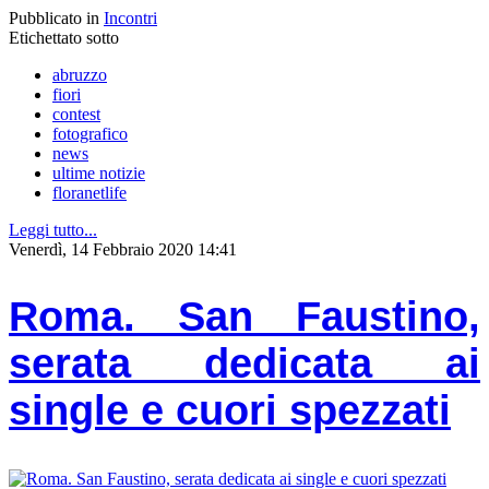
Pubblicato in
Incontri
Etichettato sotto
abruzzo
fiori
contest
fotografico
news
ultime notizie
floranetlife
Leggi tutto...
Venerdì, 14 Febbraio 2020 14:41
Roma. San Faustino,
serata dedicata ai
single e cuori spezzati