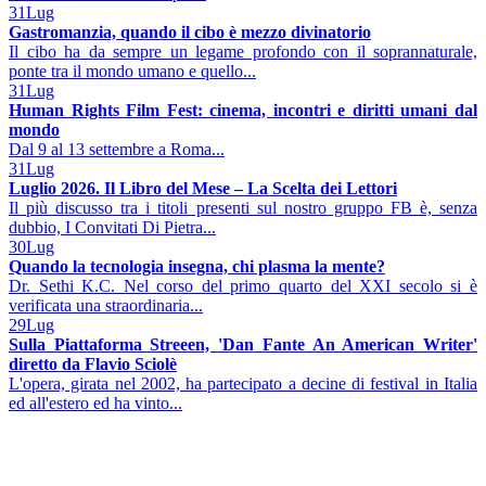
31
Lug
Gastromanzia, quando il cibo è mezzo divinatorio
Il cibo ha da sempre un legame profondo con il soprannaturale,
ponte tra il mondo umano e quello...
31
Lug
Human Rights Film Fest: cinema, incontri e diritti umani dal
mondo
Dal 9 al 13 settembre a Roma...
31
Lug
Luglio 2026. Il Libro del Mese – La Scelta dei Lettori
Il più discusso tra i titoli presenti sul nostro gruppo FB è, senza
dubbio, I Convitati Di Pietra...
30
Lug
Quando la tecnologia insegna, chi plasma la mente?
Dr. Sethi K.C. Nel corso del primo quarto del XXI secolo si è
verificata una straordinaria...
29
Lug
Sulla Piattaforma Streeen, 'Dan Fante An American Writer'
diretto da Flavio Sciolè
L'opera, girata nel 2002, ha partecipato a decine di festival in Italia
ed all'estero ed ha vinto...