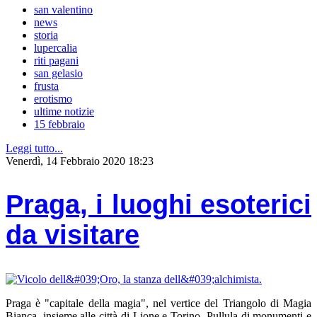
san valentino
news
storia
lupercalia
riti pagani
san gelasio
frusta
erotismo
ultime notizie
15 febbraio
Leggi tutto...
Venerdì, 14 Febbraio 2020 18:23
Praga, i luoghi esoterici
da visitare
Praga è "capitale della magia", nel vertice del Triangolo di Magia
Bianca, insieme alle città di Lione e Torino. Pullula di monumenti e