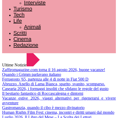
Interviste
Turismo
Tech
Life
Animali
Scritti
Cinema
Redazione
Ultime Notizie
Zaffiromagazine.com torna il 16 agosto 2026, buone vacanze!
Quando i Grimm parlavano italiano
Ferragosto '65, partenza alle 4 di notte in Fiat 500 D
Abruzzo. Anello di Lama Bianca, sparito, svanito, scomparso.
Casearia 2026, i formaggi insoliti che sfidano le regole del gusto
Il bestiario fantastico di Roccascalegna e dintorni
Vacanze estive 2026, viaggi alternativi per rigenerarsi e vivere
avventure
Gastromanzia, quando il cibo è mezzo divinatorio
Human Rights Film Fest: cinema, incontri e diritti umani dal mondo
Luglio 2026. Il Libro del Mese – La Scelta dei Lettori