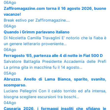
06
Ago
Zaffiromagazine.com torna il 16 agosto 2026, buone
vacanze!
Break estivo per Zaffiromagazine....
06
Ago
Quando i Grimm parlavano italiano
Di Nicoletta Camilla Travaglini E’ notorio che la fiaba è
un genere letterario proveniente...
06
Ago
Ferragosto '65, partenza alle 4 di notte in Fiat 500 D
Salvatore Battaglia Presidente Accademia delle Prefi
La prima gita in macchina fu il 14 agosto...
05
Ago
Abruzzo. Anello di Lama Bianca, sparito, svanito,
scomparso.
Luciano Pellegrini Con il caldo torrido ed afa intensa,
bisogna scegliere escursioni tra boschi...
04
Ago
Casearia 2026, i formaggi insoliti che sfidano le