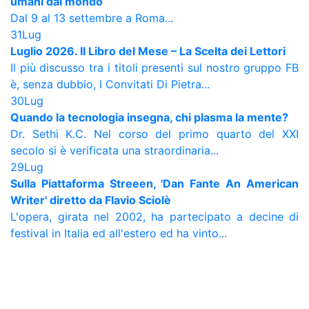
umani dal mondo
Dal 9 al 13 settembre a Roma...
31
Lug
Luglio 2026. Il Libro del Mese – La Scelta dei Lettori
Il più discusso tra i titoli presenti sul nostro gruppo FB
è, senza dubbio, I Convitati Di Pietra...
30
Lug
Quando la tecnologia insegna, chi plasma la mente?
Dr. Sethi K.C. Nel corso del primo quarto del XXI
secolo si è verificata una straordinaria...
29
Lug
Sulla Piattaforma Streeen, 'Dan Fante An American
Writer' diretto da Flavio Sciolè
L'opera, girata nel 2002, ha partecipato a decine di
festival in Italia ed all'estero ed ha vinto...