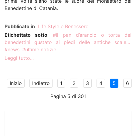
prima volta siano state le suore del monastero dei
Benedettine di Catania.
Pubblicato in
Life Style e Benessere
Etichettato sotto
il pan d’arancio o torta dei
benedettini gustato ai piedi delle antiche scale…
news
ultime notizie
Leggi tutto...
Inizio
Indietro
1
2
3
4
5
6
Pagina 5 di 301