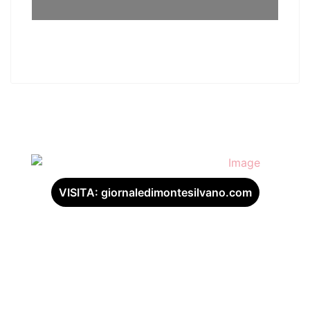
VISITA: giornaledimontesilvano.com