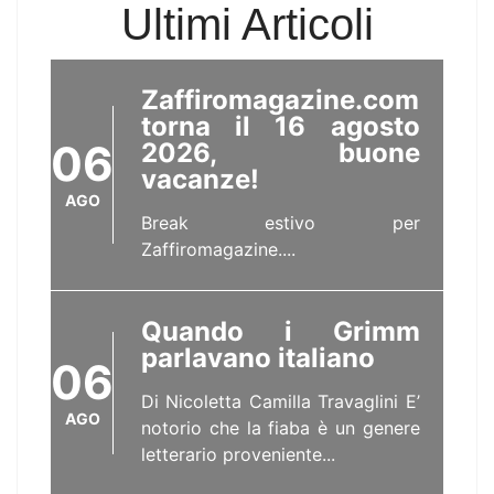
Ultimi Articoli
Zaffiromagazine.com
torna il 16 agosto
06
2026, buone
vacanze!
AGO
Break estivo per
Zaffiromagazine....
Quando i Grimm
parlavano italiano
06
Di Nicoletta Camilla Travaglini E’
AGO
notorio che la fiaba è un genere
letterario proveniente...