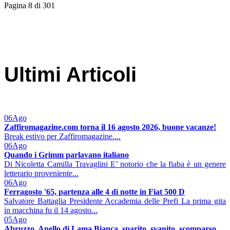
Pagina 8 di 301
Ultimi Articoli
06
Ago
Zaffiromagazine.com torna il 16 agosto 2026, buone vacanze!
Break estivo per Zaffiromagazine....
06
Ago
Quando i Grimm parlavano italiano
Di Nicoletta Camilla Travaglini E’ notorio che la fiaba è un genere
letterario proveniente...
06
Ago
Ferragosto '65, partenza alle 4 di notte in Fiat 500 D
Salvatore Battaglia Presidente Accademia delle Prefi La prima gita
in macchina fu il 14 agosto...
05
Ago
Abruzzo. Anello di Lama Bianca, sparito, svanito, scomparso.