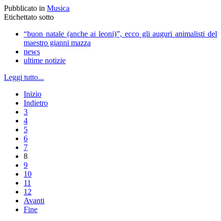
Pubblicato in
Musica
Etichettato sotto
“buon natale (anche ai leoni)”, ecco gli auguri animalisti del
maestro gianni mazza
news
ultime notizie
Leggi tutto...
Inizio
Indietro
3
4
5
6
7
8
9
10
11
12
Avanti
Fine