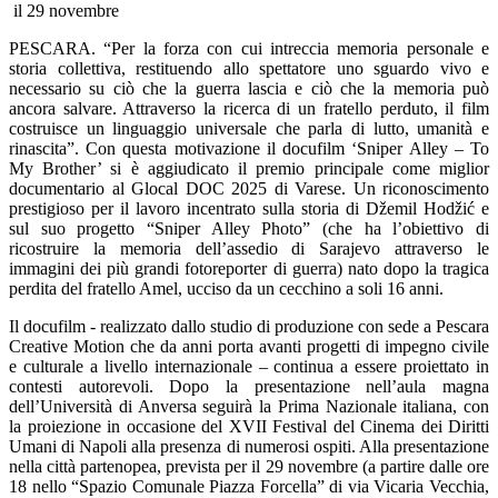
il 29 novembre
PESCARA. “Per la forza con cui intreccia memoria personale e
storia collettiva, restituendo allo spettatore uno sguardo vivo e
necessario su ciò che la guerra lascia e ciò che la memoria può
ancora salvare. Attraverso la ricerca di un fratello perduto, il film
costruisce un linguaggio universale che parla di lutto, umanità e
rinascita”. Con questa motivazione il docufilm ‘Sniper Alley – To
My Brother’ si è aggiudicato il premio principale come miglior
documentario al Glocal DOC 2025 di Varese. Un riconoscimento
prestigioso per il lavoro incentrato sulla storia di Džemil Hodžić e
sul suo progetto “Sniper Alley Photo” (che ha l’obiettivo di
ricostruire la memoria dell’assedio di Sarajevo attraverso le
immagini dei più grandi fotoreporter di guerra) nato dopo la tragica
perdita del fratello Amel, ucciso da un cecchino a soli 16 anni.
Il docufilm - realizzato dallo studio di produzione con sede a Pescara
Creative Motion che da anni porta avanti progetti di impegno civile
e culturale a livello internazionale – continua a essere proiettato in
contesti autorevoli. Dopo la presentazione nell’aula magna
dell’Università di Anversa seguirà la Prima Nazionale italiana, con
la proiezione in occasione del XVII Festival del Cinema dei Diritti
Umani di Napoli alla presenza di numerosi ospiti. Alla presentazione
nella città partenopea, prevista per il 29 novembre (a partire dalle ore
18 nello “Spazio Comunale Piazza Forcella” di via Vicaria Vecchia,