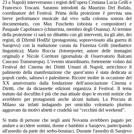
23 a Napoli) interverranno i registi dell’opera Cristiana Lucia Grilli e
Francesco Toscani. Saranno introdotti da Maurizio Del Bufalo,
coordinatore del Festival. Prima della proiezione è prevista una
breve performance musicale dal vivo sulla colonna sonora del
documentario, con Max Fuschetto (oboista e compositore) e
Pasquale Capobianco (chitarrista, membro degli Osanna). Al termine
della proiezione ci sarà un dibattito con gli interventi, tra gli altri, dei
registi, di Džemil Hodžić (protagonista, sopravvissuto alla guerra di
Sarajevo) con la traduzione curata da Fiorenza Grilli (mediatrice
linguistica); Mario Boccia (fotoreporter, autore delle immagini
originali) e Nicole Corritore (giornalista di Osservatorio Balcani
Caucaso Transeuropa). L’evento straordinario, fortemente voluto dal
Festival del Cinema dei Diritti Umani di Napoli, arricchisce il
palinsesto della manifestazione che quest’anno è stata dedicata ai
popoli curdo, sahrawi e palestinese. Ricorre inoltre in occasione del
XX anniversario dalla fondazione dell’associazione Cinema e
Diritti, che da diciassette edizioni organizza il Festival. Il tema
trattato dal docufilm è più che mai attuale dopo le recenti notizie che
avrebbero per protagonisti anche alcuni italiani. La Procura di
Milano sta infatti indagando per omicidio volontario plurimo
aggravato da motivi abietti e crudeltà sui “cecchini del weekend”.
Si tratta di persone che negli anni Novanta avrebbero pagato per
andare a uccidere uomini, donne e bambini a Sarajevo, partecipando
all'assedio da parte dei serbo-bosniaci. Durante l'assedio di Sarajevo