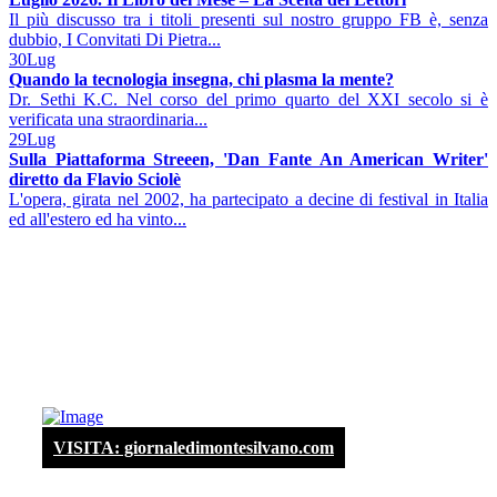
Il più discusso tra i titoli presenti sul nostro gruppo FB è, senza
dubbio, I Convitati Di Pietra...
30
Lug
Quando la tecnologia insegna, chi plasma la mente?
Dr. Sethi K.C. Nel corso del primo quarto del XXI secolo si è
verificata una straordinaria...
29
Lug
Sulla Piattaforma Streeen, 'Dan Fante An American Writer'
diretto da Flavio Sciolè
L'opera, girata nel 2002, ha partecipato a decine di festival in Italia
ed all'estero ed ha vinto...
VISITA: giornaledimontesilvano.com