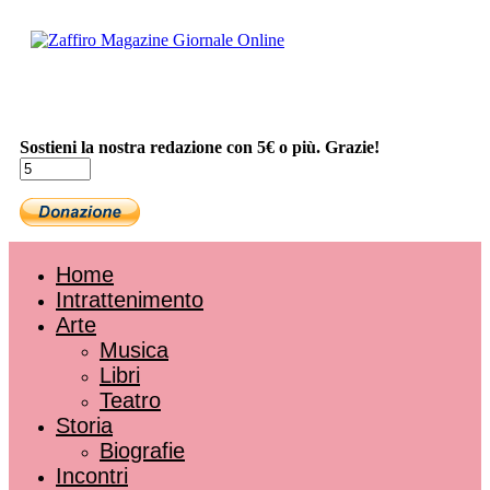
Sostieni la nostra redazione con 5€ o più. Grazie!
Home
Intrattenimento
Arte
Musica
Libri
Teatro
Storia
Biografie
Incontri