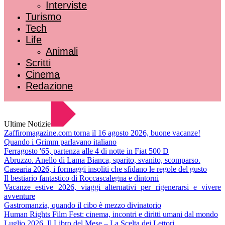
Interviste
Turismo
Tech
Life
Animali
Scritti
Cinema
Redazione
Ultime Notizie
Zaffiromagazine.com torna il 16 agosto 2026, buone vacanze!
Quando i Grimm parlavano italiano
Ferragosto '65, partenza alle 4 di notte in Fiat 500 D
Abruzzo. Anello di Lama Bianca, sparito, svanito, scomparso.
Casearia 2026, i formaggi insoliti che sfidano le regole del gusto
Il bestiario fantastico di Roccascalegna e dintorni
Vacanze estive 2026, viaggi alternativi per rigenerarsi e vivere
avventure
Gastromanzia, quando il cibo è mezzo divinatorio
Human Rights Film Fest: cinema, incontri e diritti umani dal mondo
Luglio 2026. Il Libro del Mese – La Scelta dei Lettori