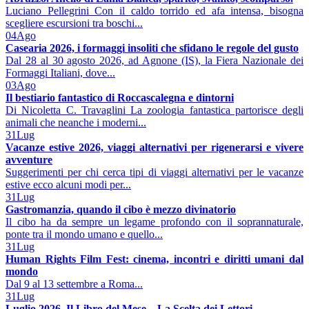
Luciano Pellegrini Con il caldo torrido ed afa intensa, bisogna
scegliere escursioni tra boschi...
04
Ago
Casearia 2026, i formaggi insoliti che sfidano le regole del gusto
Dal 28 al 30 agosto 2026, ad Agnone (IS), la Fiera Nazionale dei
Formaggi Italiani, dove...
03
Ago
Il bestiario fantastico di Roccascalegna e dintorni
Di Nicoletta C. Travaglini La zoologia fantastica partorisce degli
animali che neanche i moderni...
31
Lug
Vacanze estive 2026, viaggi alternativi per rigenerarsi e vivere
avventure
Suggerimenti per chi cerca tipi di viaggi alternativi per le vacanze
estive ecco alcuni modi per...
31
Lug
Gastromanzia, quando il cibo è mezzo divinatorio
Il cibo ha da sempre un legame profondo con il soprannaturale,
ponte tra il mondo umano e quello...
31
Lug
Human Rights Film Fest: cinema, incontri e diritti umani dal
mondo
Dal 9 al 13 settembre a Roma...
31
Lug
Luglio 2026. Il Libro del Mese – La Scelta dei Lettori