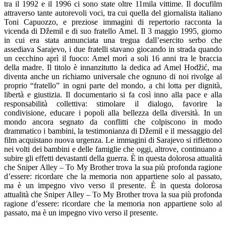
tra il 1992 e il 1996 ci sono state oltre 11mila vittime. Il docufilm
attraverso tante autorevoli voci, tra cui quella del giornalista italiano
Toni Capuozzo, e preziose immagini di repertorio racconta la
vicenda di Džemil e di suo fratello Amel. Il 3 maggio 1995, giorno
in cui era stata annunciata una tregua dall’esercito serbo che
assediava Sarajevo, i due fratelli stavano giocando in strada quando
un cecchino aprì il fuoco: Amel morì a soli 16 anni tra le braccia
della madre. Il titolo è innanzitutto la dedica ad Amel Hodžić, ma
diventa anche un richiamo universale che ognuno di noi rivolge al
proprio “fratello” in ogni parte del mondo, a chi lotta per dignità,
libertà e giustizia. Il documentario si fa così inno alla pace e alla
responsabilità collettiva: stimolare il dialogo, favorire la
condivisione, educare i popoli alla bellezza della diversità. In un
mondo ancora segnato da conflitti che colpiscono in modo
drammatico i bambini, la testimonianza di Džemil e il messaggio del
film acquistano nuova urgenza. Le immagini di Sarajevo si riflettono
nei volti dei bambini e delle famiglie che oggi, altrove, continuano a
subire gli effetti devastanti della guerra. È in questa dolorosa attualità
che Sniper Alley – To My Brother trova la sua più profonda ragione
d’essere: ricordare che la memoria non appartiene solo al passato,
ma è un impegno vivo verso il presente. È in questa dolorosa
attualità che Sniper Alley – To My Brother trova la sua più profonda
ragione d’essere: ricordare che la memoria non appartiene solo al
passato, ma è un impegno vivo verso il presente.