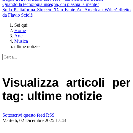
Quando la tecnologia insegna, chi plasma la mente?
Sulla Piattaforma Streeen, 'Dan Fante An American Writer' diretto
da Flavio Sciolè
Sei qui:
Home
Arte
Musica
ultime notizie
Visualizza articoli per
tag: ultime notizie
Sottoscrivi questo feed RSS
Martedì, 02 Dicembre 2025 17:43