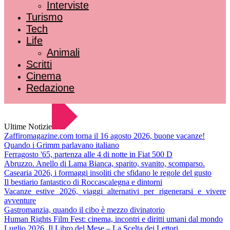
Interviste
Turismo
Tech
Life
Animali
Scritti
Cinema
Redazione
Ultime Notizie
Zaffiromagazine.com torna il 16 agosto 2026, buone vacanze!
Quando i Grimm parlavano italiano
Ferragosto '65, partenza alle 4 di notte in Fiat 500 D
Abruzzo. Anello di Lama Bianca, sparito, svanito, scomparso.
Casearia 2026, i formaggi insoliti che sfidano le regole del gusto
Il bestiario fantastico di Roccascalegna e dintorni
Vacanze estive 2026, viaggi alternativi per rigenerarsi e vivere
avventure
Gastromanzia, quando il cibo è mezzo divinatorio
Human Rights Film Fest: cinema, incontri e diritti umani dal mondo
Luglio 2026. Il Libro del Mese – La Scelta dei Lettori