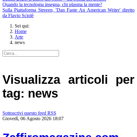
Quando la tecnologia insegna, chi plasma la mente?
Sulla Piattaforma Streeen, 'Dan Fante An American Writer' diretto
da Flavio Sciolè
Sei qui:
Home
Arte
news
Visualizza articoli per
tag: news
Sottoscrivi questo feed RSS
Giovedì, 06 Agosto 2026 18:07