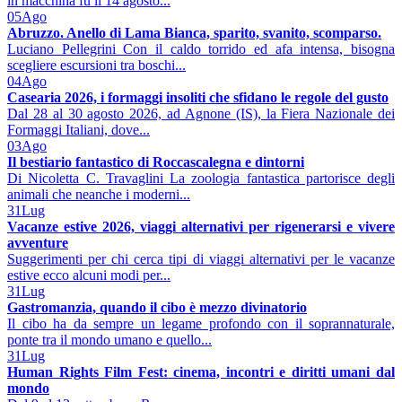
in macchina fu il 14 agosto...
05
Ago
Abruzzo. Anello di Lama Bianca, sparito, svanito, scomparso.
Luciano Pellegrini Con il caldo torrido ed afa intensa, bisogna
scegliere escursioni tra boschi...
04
Ago
Casearia 2026, i formaggi insoliti che sfidano le regole del gusto
Dal 28 al 30 agosto 2026, ad Agnone (IS), la Fiera Nazionale dei
Formaggi Italiani, dove...
03
Ago
Il bestiario fantastico di Roccascalegna e dintorni
Di Nicoletta C. Travaglini La zoologia fantastica partorisce degli
animali che neanche i moderni...
31
Lug
Vacanze estive 2026, viaggi alternativi per rigenerarsi e vivere
avventure
Suggerimenti per chi cerca tipi di viaggi alternativi per le vacanze
estive ecco alcuni modi per...
31
Lug
Gastromanzia, quando il cibo è mezzo divinatorio
Il cibo ha da sempre un legame profondo con il soprannaturale,
ponte tra il mondo umano e quello...
31
Lug
Human Rights Film Fest: cinema, incontri e diritti umani dal
mondo