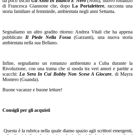
da poco uscito
Gli Anni In Bianco E Nero
(Nord), nuovo romanzo
di Francesca Giannone che, dopo
La Portalettere
, racconta una
storia familiare al femminile, ambientata negli anni Settanta.
Segnaliamo un altro gradito ritorno: Andrea Vitali che ha appena
pubblicato
Il Piede Nella Fossa
(Garzanti), una nuova storia
ambientata nella sua Bellano.
Infine, segnaliamo un romanzo ambientato a Cuba durante la
Rivoluzione, con una trama che si snoda tra veri amori e partite a
scacchi:
La Sera In Cui Bobby Non Scese A Giocare
, di Mayra
Montero (Guanda).
Buone vacanze e buone letture!
Consigli per gli acquisti
Questa è la rubrica nella quale diamo spazio agli scrittori emergenti,