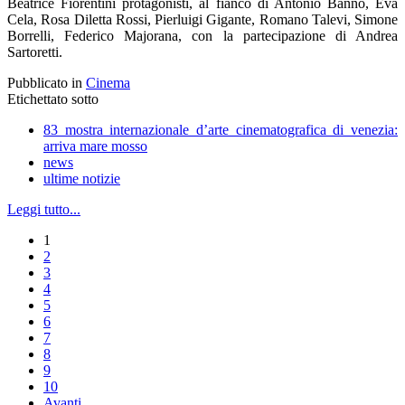
Beatrice Fiorentini protagonisti, al fianco di Antonio Bannò, Eva
Cela, Rosa Diletta Rossi, Pierluigi Gigante, Romano Talevi, Simone
Borrelli, Federico Majorana, con la partecipazione di Andrea
Sartoretti.
Pubblicato in
Cinema
Etichettato sotto
83 mostra internazionale d’arte cinematografica di venezia:
arriva mare mosso
news
ultime notizie
Leggi tutto...
1
2
3
4
5
6
7
8
9
10
Avanti