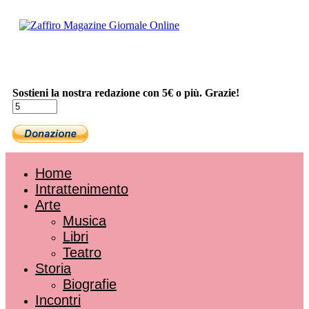
Sostieni la nostra redazione con 5€ o più. Grazie!
Home
Intrattenimento
Arte
Musica
Libri
Teatro
Storia
Biografie
Incontri