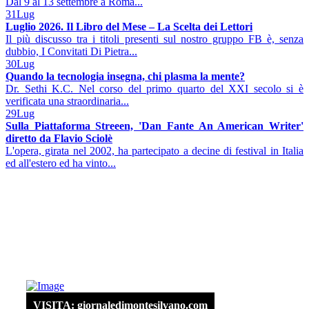
Dal 9 al 13 settembre a Roma...
31
Lug
Luglio 2026. Il Libro del Mese – La Scelta dei Lettori
Il più discusso tra i titoli presenti sul nostro gruppo FB è, senza
dubbio, I Convitati Di Pietra...
30
Lug
Quando la tecnologia insegna, chi plasma la mente?
Dr. Sethi K.C. Nel corso del primo quarto del XXI secolo si è
verificata una straordinaria...
29
Lug
Sulla Piattaforma Streeen, 'Dan Fante An American Writer'
diretto da Flavio Sciolè
L'opera, girata nel 2002, ha partecipato a decine di festival in Italia
ed all'estero ed ha vinto...
VISITA: giornaledimontesilvano.com