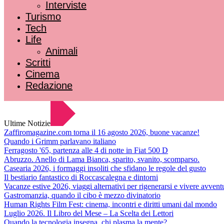
Interviste
Turismo
Tech
Life
Animali
Scritti
Cinema
Redazione
Ultime Notizie
Zaffiromagazine.com torna il 16 agosto 2026, buone vacanze!
Quando i Grimm parlavano italiano
Ferragosto '65, partenza alle 4 di notte in Fiat 500 D
Abruzzo. Anello di Lama Bianca, sparito, svanito, scomparso.
Casearia 2026, i formaggi insoliti che sfidano le regole del gusto
Il bestiario fantastico di Roccascalegna e dintorni
Vacanze estive 2026, viaggi alternativi per rigenerarsi e vivere avvent
Gastromanzia, quando il cibo è mezzo divinatorio
Human Rights Film Fest: cinema, incontri e diritti umani dal mondo
Luglio 2026. Il Libro del Mese – La Scelta dei Lettori
Quando la tecnologia insegna, chi plasma la mente?