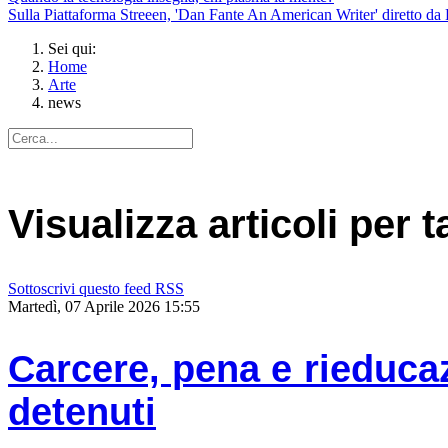
Sulla Piattaforma Streeen, 'Dan Fante An American Writer' diretto da 
Sei qui:
Home
Arte
news
Visualizza articoli per 
Sottoscrivi questo feed RSS
Martedì, 07 Aprile 2026 15:55
Carcere, pena e rieduca
detenuti