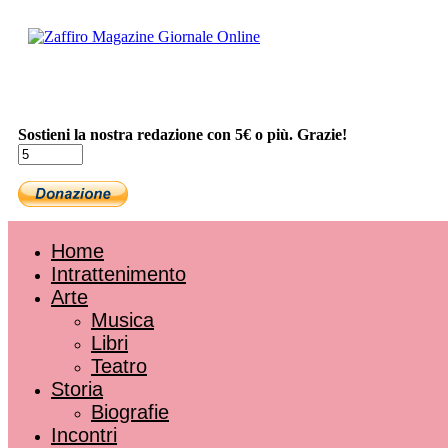
Sostieni la nostra redazione con 5€ o più. Grazie!
Home
Intrattenimento
Arte
Musica
Libri
Teatro
Storia
Biografie
Incontri