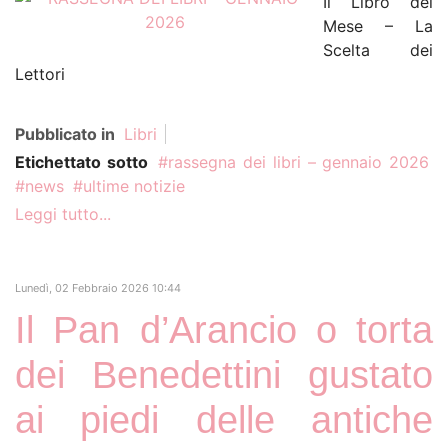
Il Libro del
Mese – La
Scelta dei
Lettori
Pubblicato in
Libri
Etichettato sotto
rassegna dei libri – gennaio 2026
news
ultime notizie
Human Rights Film
Fest: cinema, incontri
Leggi tutto...
31
e diritti umani dal
mondo
LUG
Lunedì, 02 Febbraio 2026 10:44
Dal 9 al 13 settembre a Roma...
Il Pan d’Arancio o torta
dei Benedettini gustato
Luglio 2026. Il Libro
del Mese – La Scelta
ai piedi delle antiche
31
dei Lettori