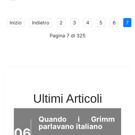
LUG
L'opera, girata nel 2002, ha
partecipato a decine di festival
Inizio
Indietro
2
3
4
5
6
7
in Italia ed all'estero ed ha
vinto...
Pagina 7 di 325
Zaffiromagazine.com
torna il 16 agosto
06
2026, buone
vacanze!
AGO
Break estivo per
Ultimi Articoli
Zaffiromagazine....
Quando i Grimm
parlavano italiano
06