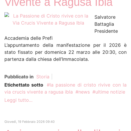
Vivente a Ragusa Ibla
Human Rights Film Fest:
Salvatore
cinema, incontri e diritti umani
dal mondo
Battaglia
Presidente
Luglio 2026. Il Libro del Mese –
Accademia delle Prefi
La Scelta dei Lettori
L’appuntamento della manifestazione per il 2026 è
stato fissato per domenica 22 marzo alle 20:30, con
Quando la tecnologia insegna,
chi plasma la mente?
partenza dalla chiesa dell’Immacolata.
Sulla Piattaforma Streeen, 'Dan
Pubblicato in
Storia
Fante An American Writer'
diretto da Flavio Sciolè
Etichettato sotto
la passione di cristo rivive con la
via crucis vivente a ragusa ibla
news
ultime notizie
Zaffiromagazine.com torna il 16
agosto 2026, buone vacanze!
Leggi tutto...
Giovedì, 19 Febbraio 2026 09:40