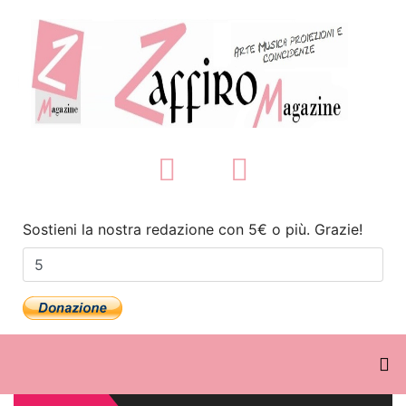
Sostieni la nostra redazione con 5€ o più. Grazie!
Sulla Piattaforma Streeen, 'Dan
Fante An American Writer'
diretto da Flavio Sciolè
Zaffiromagazine.com torna il 16
agosto 2026, buone vacanze!