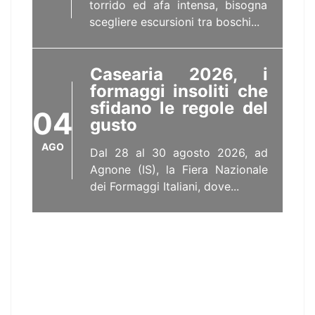
torrido ed afa intensa, bisogna
scegliere escursioni tra boschi...
Casearia 2026, i
formaggi insoliti che
sfidano le regole del
04
gusto
AGO
Dal 28 al 30 agosto 2026, ad
Agnone (IS), la Fiera Nazionale
dei Formaggi Italiani, dove...
Il bestiario fantastico
di Roccascalegna e
dintorni
03
Di Nicoletta C. Travaglini La
AGO