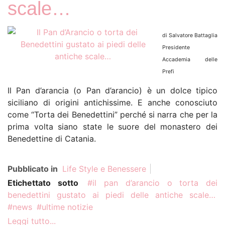
scale…
Il più discusso tra i titoli presenti
LUG
sul nostro gruppo FB è, senza
dubbio, I Convitati Di Pietra...
di Salvatore Battaglia
Presidente
Accademia delle
Quando la tecnologia
Prefi
insegna, chi plasma
Il Pan d’arancia (o Pan d’arancio) è un dolce tipico
30
la mente?
siciliano di origini antichissime. E anche conosciuto
come “Torta dei Benedettini” perché si narra che per la
Dr. Sethi K.C. Nel corso del
LUG
prima volta siano state le suore del monastero dei
primo quarto del XXI secolo si è
Benedettine di Catania.
verificata una straordinaria...
Pubblicato in
Life Style e Benessere
Sulla Piattaforma
Etichettato sotto
il pan d’arancio o torta dei
Streeen, 'Dan Fante
benedettini gustato ai piedi delle antiche scale…
An American Writer'
news
ultime notizie
diretto da Flavio
29
Leggi tutto...
Sciolè