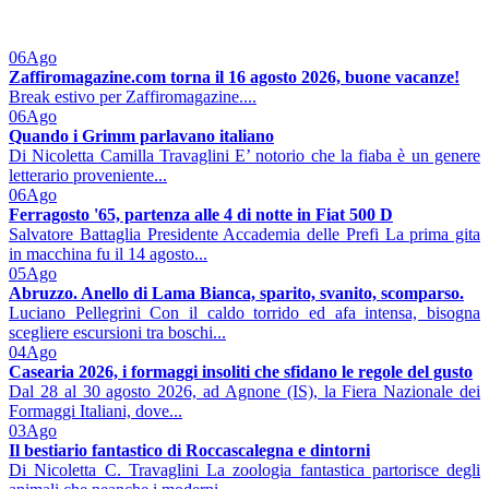
06
Ago
Zaffiromagazine.com torna il 16 agosto 2026, buone vacanze!
Break estivo per Zaffiromagazine....
06
Ago
Quando i Grimm parlavano italiano
Di Nicoletta Camilla Travaglini E’ notorio che la fiaba è un genere
letterario proveniente...
06
Ago
Ferragosto '65, partenza alle 4 di notte in Fiat 500 D
Salvatore Battaglia Presidente Accademia delle Prefi La prima gita
in macchina fu il 14 agosto...
05
Ago
Abruzzo. Anello di Lama Bianca, sparito, svanito, scomparso.
Luciano Pellegrini Con il caldo torrido ed afa intensa, bisogna
scegliere escursioni tra boschi...
04
Ago
Casearia 2026, i formaggi insoliti che sfidano le regole del gusto
Dal 28 al 30 agosto 2026, ad Agnone (IS), la Fiera Nazionale dei
Formaggi Italiani, dove...
03
Ago
Il bestiario fantastico di Roccascalegna e dintorni
Di Nicoletta C. Travaglini La zoologia fantastica partorisce degli