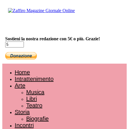
Sostieni la nostra redazione con 5€ o più. Grazie!
Home
Intrattenimento
Arte
Musica
Libri
Teatro
Storia
Biografie
Incontri