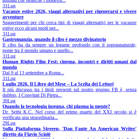
animali che neanche i moderni...
31
Lug
Vacanze estive 2026, viaggi alternativi per rigenerarsi e vivere
avventure
Suggerimenti per chi cerca tipi di viaggi alternativi per le vacanze
estive ecco alcuni modi per...
31
Lug
Gastromanzia, quando il cibo è mezzo divinatorio
Il cibo ha da sempre un legame profondo con il soprannaturale,
ponte tra il mondo umano e quello...
31
Lug
Human Rights Film Fest: cinema, incontri e diritti umani dal
mondo
Dal 9 al 13 settembre a Roma...
31
Lug
Luglio 2026. Il Libro del Mese – La Scelta dei Lettori
Il più discusso tra i titoli presenti sul nostro gruppo FB è, senza
dubbio, I Convitati Di Pietra...
30
Lug
Quando la tecnologia insegna, chi plasma la mente?
Dr. Sethi K.C. Nel corso del primo quarto del XXI secolo si è
verificata una straordinaria...
29
Lug
Sulla Piattaforma Streeen, 'Dan Fante An American Writer'
diretto da Flavio Sciolè