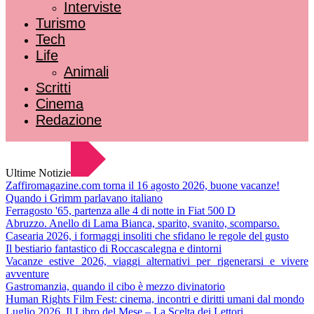
Interviste
Turismo
Tech
Life
Animali
Scritti
Cinema
Redazione
Ultime Notizie
Zaffiromagazine.com torna il 16 agosto 2026, buone vacanze!
Quando i Grimm parlavano italiano
Ferragosto '65, partenza alle 4 di notte in Fiat 500 D
Abruzzo. Anello di Lama Bianca, sparito, svanito, scomparso.
Casearia 2026, i formaggi insoliti che sfidano le regole del gusto
Il bestiario fantastico di Roccascalegna e dintorni
Vacanze estive 2026, viaggi alternativi per rigenerarsi e vivere
avventure
Gastromanzia, quando il cibo è mezzo divinatorio
Human Rights Film Fest: cinema, incontri e diritti umani dal mondo
Luglio 2026. Il Libro del Mese – La Scelta dei Lettori