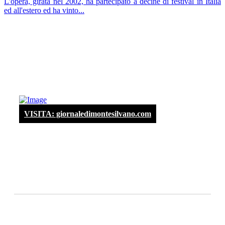
L'opera, girata nel 2002, ha partecipato a decine di festival in Italia
ed all'estero ed ha vinto...
VISITA: giornaledimontesilvano.com