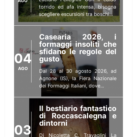
AGO
torrido ed afa intensa, bisogna
scegliere escursioni tra boschi...
Casearia 2026, i
formaggi insoliti che
sfidano le regole del
04
gusto
AGO
Dal 28 al 30 agosto 2026, ad
Agnone (IS), la Fiera Nazionale
dei Formaggi Italiani, dove...
Il bestiario fantastico
di Roccascalegna e
dintorni
03
Di Nicoletta C. Travaglini La