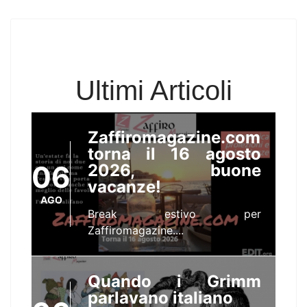
Ultimi Articoli
Zaffiromagazine.com
torna il 16 agosto
06
2026, buone
vacanze!
AGO
Break estivo per
Zaffiromagazine....
Quando i Grimm
parlavano italiano