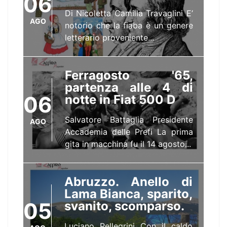
06
Di Nicoletta Camilla Travaglini E’
AGO
notorio che la fiaba è un genere
letterario proveniente...
Ferragosto '65,
partenza alle 4 di
06
notte in Fiat 500 D
Salvatore Battaglia Presidente
AGO
Accademia delle Prefi La prima
gita in macchina fu il 14 agosto...
Abruzzo. Anello di
Lama Bianca, sparito,
05
svanito, scomparso.
Luciano Pellegrini Con il caldo