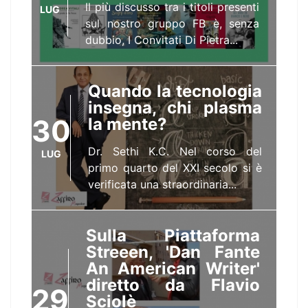
Il più discusso tra i titoli presenti
LUG
sul nostro gruppo FB è, senza
dubbio, I Convitati Di Pietra...
Quando la tecnologia
insegna, chi plasma
30
la mente?
Dr. Sethi K.C. Nel corso del
LUG
primo quarto del XXI secolo si è
verificata una straordinaria...
Sulla Piattaforma
Streeen, 'Dan Fante
An American Writer'
diretto da Flavio
29
Sciolè