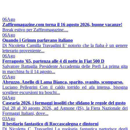
06
Ago
Zaffiromagazine.com torna il 16 agosto 2026, buone vacanze!
Break estivo per Zaffiromagazine....
06
Ago
Quando i Grimm parlavano italiano
Di Nicoletta Camilla Travaglini E’ notorio che la fiaba è un genere
letterario proveniente...
06
Ago
Ferragosto '65, partenza alle 4 di notte in Fiat 500 D
Salvatore Battaglia Presidente Accademia delle Prefi La prima gita
in macchina fu il 14 agosto...
05
Ago
Abruzzo. Anello di Lama Bianca, sparito, svanito, scomparso.
Luciano Pellegrini Con il caldo torrido ed afa intensa, bisogna
scegliere escursioni tra boschi...
04
Ago
Casearia 2026, i formaggi insoliti che sfidano le regole del gusto
Dal 28 al 30 agosto 2026, ad Agnone (IS), la Fiera Nazionale dei
Formaggi Italiani, dove...
03
Ago
Il bestiario fantastico di Roccascalegna e dintorni
Di Nicoletta C. Travaglini La zoologia fantastica partorisce degli