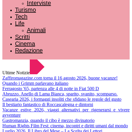
Interviste
Turismo
Tech
Life
Animali
Scritti
Cinema
Redazione
Ultime Notizie
Zaffiromagazine.com torna il 16 agosto 2026, buone vacanze!
Quando i Grimm parlavano italiano
Ferragosto '65, partenza alle 4 di notte in Fiat 500 D
Abruzzo. Anello di Lama Bianca, sparito, svanito, scomparso.
Casearia 2026, i formaggi insoliti che sfidano le regole del gusto
Il bestiario fantastico di Roccascalegna e dintorni
Vacanze estive 2026, viaggi alternativi per rigenerarsi e vivere
avventure
Gastromanzia, quando il cibo è mezzo divinatorio
Human Rights Film Fest: cinema, incontri e diritti umani dal mondo
Luglio 2026. Il Libro del Mese – La Scelta dei Lettori