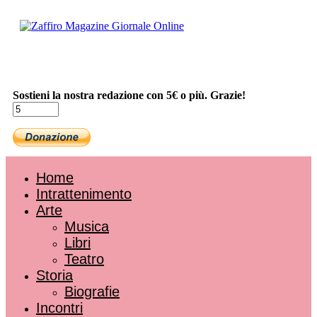
Sostieni la nostra redazione con 5€ o più. Grazie!
Home
Intrattenimento
Arte
Musica
Libri
Teatro
Storia
Biografie
Incontri