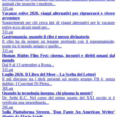
animali che neanche i moderni...
31
Lug
Vacanze estive 2026, viaggi alternativi per rigenerarsi e vivere
avventure
Suggerimenti per chi cerca tipi di viaggi alternativi per le vacanze
estive ecco alcuni modi per...
31
Lug
Gastromanzia, quando il cibo è mezzo divinatorio
Il cibo ha da sempre un legame profondo con il soprannaturale,
ponte tra il mondo umano e quello...
31
Lug
Human Rights Film Fest: cinema, incontri e diritti umani dal
mondo
Dal 9 al 13 settembre a Roma...
31
Lug
Luglio 2026. Il Libro del Mese – La Scelta dei Lettori
Il più discusso tra i titoli presenti sul nostro gruppo FB è, senza
dubbio, I Convitati Di Pietra...
30
Lug
Quando la tecnologia insegna, chi plasma la mente?
Dr. Sethi K.C. Nel corso del primo quarto del XXI secolo si è
verificata una straordinaria...
29
Lug
Sulla Piattaforma Streeen, 'Dan Fante An American Writer'
diretto da Flavio Sciolè