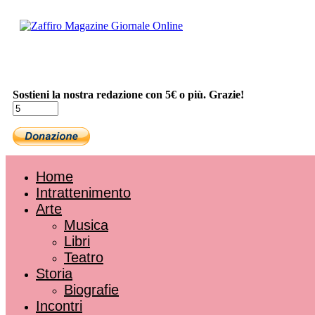
Sostieni la nostra redazione con 5€ o più. Grazie!
Home
Intrattenimento
Arte
Musica
Libri
Teatro
Storia
Biografie
Incontri