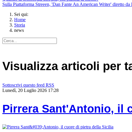
Sulla Piattaforma Streeen, 'Dan Fante An American Writer' diretto da 
Sei qui:
Home
Storia
news
Visualizza articoli per 
Sottoscrivi questo feed RSS
Lunedì, 20 Luglio 2026 17:28
Pirrera Sant'Antonio, il c