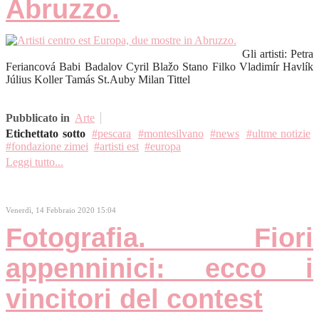
Abruzzo.
Gli artisti: Petra
Feriancová Babi Badalov Cyril Blažo Stano Filko Vladimír Havlík
Július Koller Tamás St.Auby Milan Tittel
Pubblicato in
Arte
Etichettato sotto
pescara
montesilvano
news
ultme notizie
fondazione zimei
artisti est
europa
Leggi tutto...
Venerdì, 14 Febbraio 2020 15:04
Fotografia. Fiori
appenninici: ecco i
vincitori del contest