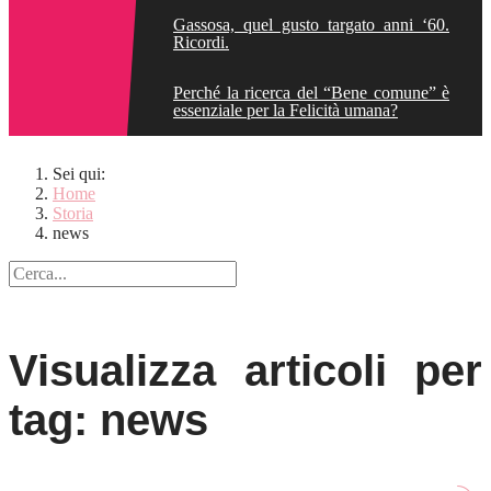
Gassosa, quel gusto targato anni ‘60.
Ricordi.
Perché la ricerca del “Bene comune” è
essenziale per la Felicità umana?
Sei qui:
Home
Storia
news
Visualizza articoli per
tag: news