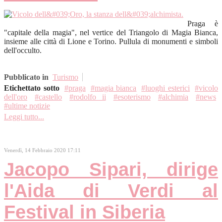
Praga è
"capitale della magia", nel vertice del Triangolo di Magia Bianca,
insieme alle città di Lione e Torino. Pullula di monumenti e simboli
dell'occulto.
Pubblicato in
Turismo
Etichettato sotto
praga
magia bianca
luoghi esterici
vicolo
dell'oro
castello
rodolfo ii
esoterismo
alchimia
news
ultime notizie
Leggi tutto...
Venerdì, 14 Febbraio 2020 17:11
Jacopo Sipari, dirige
l'Aida di Verdi al
Festival in Siberia