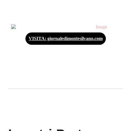
VISITA: giornaledimontesilvano.com