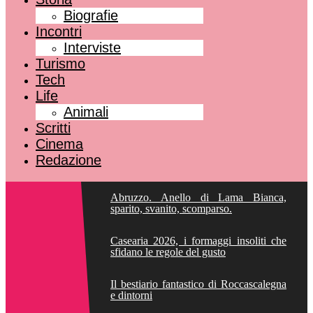
Biografie
Incontri
Interviste
Turismo
Tech
Life
Animali
Scritti
Cinema
Redazione
Abruzzo. Anello di Lama Bianca,
sparito, svanito, scomparso.
Casearia 2026, i formaggi insoliti che
sfidano le regole del gusto
Il bestiario fantastico di Roccascalegna
e dintorni