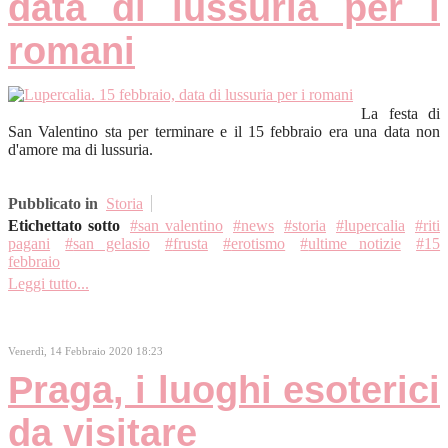
data di lussuria per i
romani
La festa di
San Valentino sta per terminare e il 15 febbraio era una data non
d'amore ma di lussuria.
Pubblicato in
Storia
Etichettato sotto
san valentino
news
storia
lupercalia
riti
pagani
san gelasio
frusta
erotismo
ultime notizie
15
febbraio
Leggi tutto...
Venerdì, 14 Febbraio 2020 18:23
Praga, i luoghi esoterici
da visitare