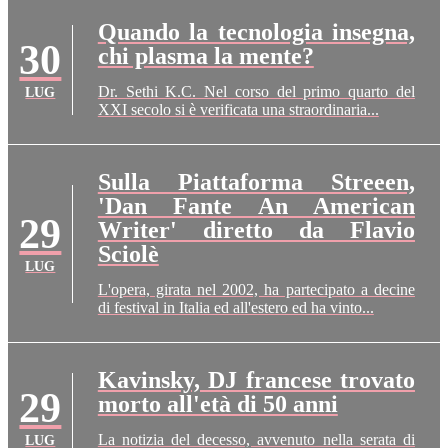
Quando la tecnologia insegna,
30
chi plasma la mente?
Dr. Sethi K.C. Nel corso del primo quarto del
LUG
XXI secolo si è verificata una straordinaria...
Sulla Piattaforma Streeen,
'Dan Fante An American
29
Writer' diretto da Flavio
Sciolè
LUG
L'opera, girata nel 2002, ha partecipato a decine
di festival in Italia ed all'estero ed ha vinto...
Kavinsky, DJ francese trovato
29
morto all'età di 50 anni
La notizia del decesso, avvenuto nella serata di
LUG