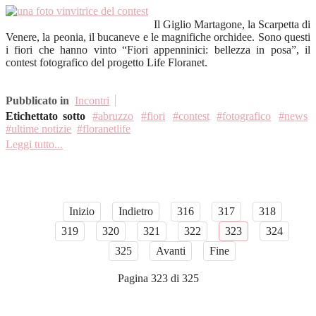
Il Giglio Martagone, la Scarpetta di
Venere, la peonia, il bucaneve e le magnifiche orchidee. Sono questi
i fiori che hanno vinto “Fiori appenninici: bellezza in posa”, il
contest fotografico del progetto Life Floranet.
Pubblicato in
Incontri
Etichettato sotto
abruzzo
fiori
contest
fotografico
news
ultime notizie
floranetlife
Leggi tutto...
Inizio
Indietro
316
317
318
319
320
321
322
323
324
325
Avanti
Fine
Pagina 323 di 325