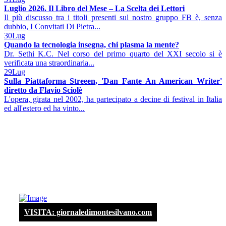
Luglio 2026. Il Libro del Mese – La Scelta dei Lettori
Il più discusso tra i titoli presenti sul nostro gruppo FB è, senza
dubbio, I Convitati Di Pietra...
30
Lug
Quando la tecnologia insegna, chi plasma la mente?
Dr. Sethi K.C. Nel corso del primo quarto del XXI secolo si è
verificata una straordinaria...
29
Lug
Sulla Piattaforma Streeen, 'Dan Fante An American Writer'
diretto da Flavio Sciolè
L'opera, girata nel 2002, ha partecipato a decine di festival in Italia
ed all'estero ed ha vinto...
VISITA: giornaledimontesilvano.com