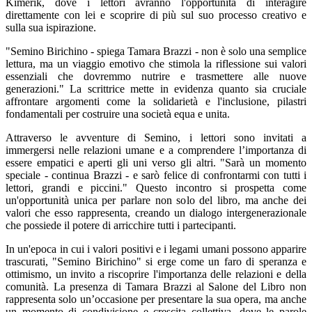
Kimerik, dove i lettori avranno l'opportunità di interagire
direttamente con lei e scoprire di più sul suo processo creativo e
sulla sua ispirazione.
"Semino Birichino - spiega Tamara Brazzi - non è solo una semplice
lettura, ma un viaggio emotivo che stimola la riflessione sui valori
essenziali che dovremmo nutrire e trasmettere alle nuove
generazioni." La scrittrice mette in evidenza quanto sia cruciale
affrontare argomenti come la solidarietà e l'inclusione, pilastri
fondamentali per costruire una società equa e unita.
Attraverso le avventure di Semino, i lettori sono invitati a
immergersi nelle relazioni umane e a comprendere l’importanza di
essere empatici e aperti gli uni verso gli altri. "Sarà un momento
speciale - continua Brazzi - e sarò felice di confrontarmi con tutti i
lettori, grandi e piccini." Questo incontro si prospetta come
un'opportunità unica per parlare non solo del libro, ma anche dei
valori che esso rappresenta, creando un dialogo intergenerazionale
che possiede il potere di arricchire tutti i partecipanti.
In un'epoca in cui i valori positivi e i legami umani possono apparire
trascurati, "Semino Birichino" si erge come un faro di speranza e
ottimismo, un invito a riscoprire l'importanza delle relazioni e della
comunità. La presenza di Tamara Brazzi al Salone del Libro non
rappresenta solo un’occasione per presentare la sua opera, ma anche
un momento di condivisione e crescita collettiva, dove le parole