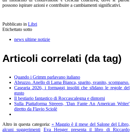
possono ispirare azioni e contribuire a cambiamenti significativi.
Pubblicato in
Libri
Etichettato sotto
news ultime notizie
Articoli correlati (da tag)
Quando i Grimm parlavano italiano
Abruzzo. Anello di Lama Bianca, sparito, svanito, scomparso.
Casearia 2026, i formaggi insoliti che sfidano le regole del
gusto
Il bestiario fantastico di Roccascalegna e dintorni
Sulla Piattaforma Streeen, 'Dan Fante An American Writer'
diretto da Flavio Sciolè
Altro in questa categoria:
« Maggio è il mese del Salone del Libro,
alcuni suggerimenti
Eva Henger presenta il libro di Riccardo