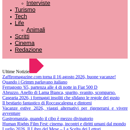
Interviste
Turismo
Tech
Life
Animali
Scritti
Cinema
Redazione
Ultime Notizie
Zaffiromagazine.com torna il 16 agosto 2026, buone vacanze!
Quando i Grimm parlavano italiano
Ferragosto '65, partenza alle 4 di notte in Fiat 500 D
Abruzzo. Anello di Lama Bianca, sparito, svanito, scomparso.
Casearia 2026, i formaggi insoliti che sfidano le regole del gusto
Il bestiario fantastico di Roccascalegna e dintorni
Vacanze estive 2026, viaggi alternativi per rigenerarsi e vivere
avventure
Gastromanzia, quando il cibo è mezzo divinatorio
Human Rights Film Fest: cinema, incontri e diritti umani dal mondo
Luglio 2026. Il Libro del Mese – La Scelta dei Lettori