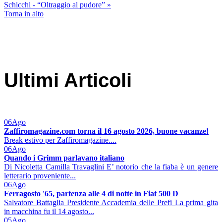
Schicchi - “Oltraggio al pudore” »
Torna in alto
Ultimi Articoli
06
Ago
Zaffiromagazine.com torna il 16 agosto 2026, buone vacanze!
Break estivo per Zaffiromagazine....
06
Ago
Quando i Grimm parlavano italiano
Di Nicoletta Camilla Travaglini E’ notorio che la fiaba è un genere
letterario proveniente...
06
Ago
Ferragosto '65, partenza alle 4 di notte in Fiat 500 D
Salvatore Battaglia Presidente Accademia delle Prefi La prima gita
in macchina fu il 14 agosto...
05
Ago