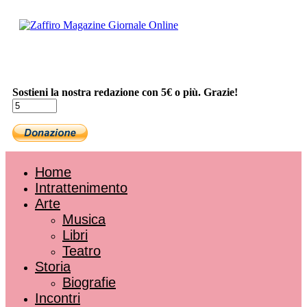
Sostieni la nostra redazione con 5€ o più. Grazie!
Home
Intrattenimento
Arte
Musica
Libri
Teatro
Storia
Biografie
Incontri