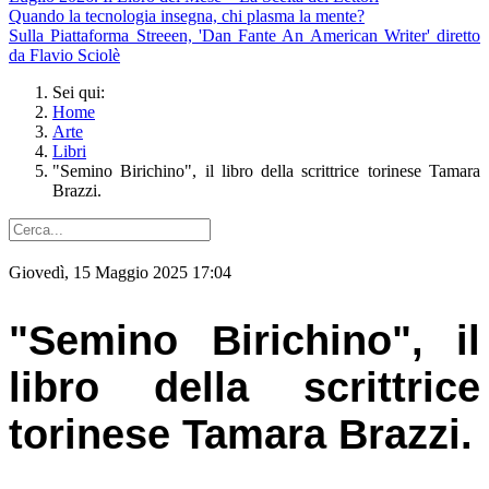
Quando la tecnologia insegna, chi plasma la mente?
Sulla Piattaforma Streeen, 'Dan Fante An American Writer' diretto
da Flavio Sciolè
Sei qui:
Home
Arte
Libri
"Semino Birichino", il libro della scrittrice torinese Tamara
Brazzi.
Giovedì, 15 Maggio 2025 17:04
"Semino Birichino", il
libro della scrittrice
torinese Tamara Brazzi.