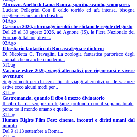
Abruzzo. Anello di Lama Bianca, sparito, svanito, scomparso.
Luciano Pellegrini Con il caldo torrido ed afa intensa, bisogna
scegliere escursioni tra boschi...
04
Ago
Casearia 2026, i formaggi insoliti che sfidano le regole del gusto
Dal 28 al 30 agosto 2026, ad Agnone (IS), la Fiera Nazionale dei
Formaggi Italiani, dove...
03
Ago
Il bestiario fantastico di Roccascalegna e dintorni
Di Nicoletta C. Travaglini La zoologia fantastica partorisce degli
animali che neanche i moderni...
31
Lug
Vacanze estive 2026, viaggi alternativi per rigenerarsi e vivere
avventure
Suggerimenti per chi cerca tipi di viaggi alternativi per le vacanze
estive ecco alcuni modi per...
31
Lug
Gastromanzia, quando il cibo è mezzo divinatorio
Il cibo ha da sempre un legame profondo con il soprannaturale,
ponte tra il mondo umano e quello...
31
Lug
Human Rights Film Fest: cinema, incontri e diritti umani dal
mondo
Dal 9 al 13 settembre a Roma...
31
Lug