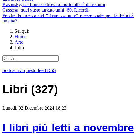
Kavinsky, DJ francese trovato morto all'età di 50 anni
Gassosa, quel gusto targato anni ‘60. Ricordi.
Perché la ricerca del “Bene comune” è essenziale per la Felicità
umana?
Sei qui:
Home
Arte
Libri
Sottoscrivi questo feed RSS
Libri (327)
Lunedì, 02 Dicembre 2024 18:23
I libri più letti a novembre