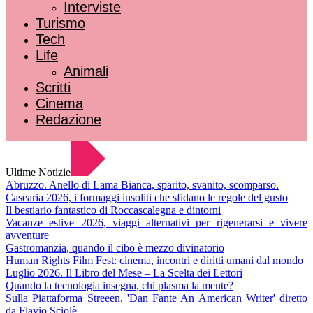
Interviste
Turismo
Tech
Life
Animali
Scritti
Cinema
Redazione
Ultime Notizie
Abruzzo. Anello di Lama Bianca, sparito, svanito, scomparso.
Casearia 2026, i formaggi insoliti che sfidano le regole del gusto
Il bestiario fantastico di Roccascalegna e dintorni
Vacanze estive 2026, viaggi alternativi per rigenerarsi e vivere
avventure
Gastromanzia, quando il cibo è mezzo divinatorio
Human Rights Film Fest: cinema, incontri e diritti umani dal mondo
Luglio 2026. Il Libro del Mese – La Scelta dei Lettori
Quando la tecnologia insegna, chi plasma la mente?
Sulla Piattaforma Streeen, 'Dan Fante An American Writer' diretto
da Flavio Sciolè