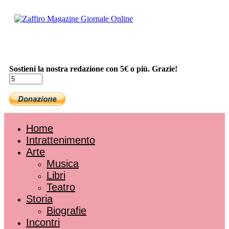
Sostieni la nostra redazione con 5€ o più. Grazie!
Home
Intrattenimento
Arte
Musica
Libri
Teatro
Storia
Biografie
Incontri