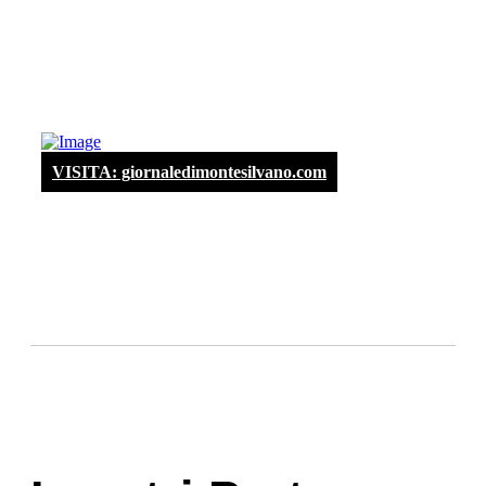
VISITA: giornaledimontesilvano.com