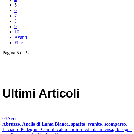
5
6
7
8
9
10
Avanti
Fine
Pagina 5 di 22
Ultimi Articoli
05
Ago
Abruzzo. Anello di Lama Bianca, sparito, svanito, scomparso.
Luciano Pellegrini Con il caldo torrido ed afa intensa, bisogna