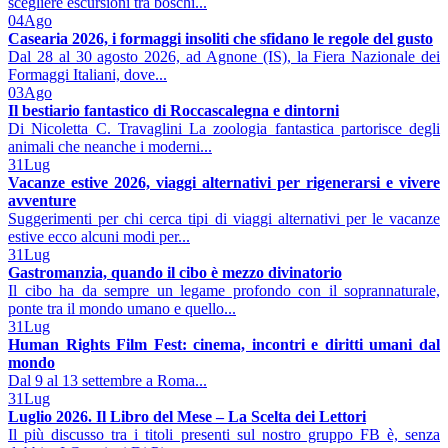
scegliere escursioni tra boschi...
04
Ago
Casearia 2026, i formaggi insoliti che sfidano le regole del gusto
Dal 28 al 30 agosto 2026, ad Agnone (IS), la Fiera Nazionale dei
Formaggi Italiani, dove...
03
Ago
Il bestiario fantastico di Roccascalegna e dintorni
Di Nicoletta C. Travaglini La zoologia fantastica partorisce degli
animali che neanche i moderni...
31
Lug
Vacanze estive 2026, viaggi alternativi per rigenerarsi e vivere
avventure
Suggerimenti per chi cerca tipi di viaggi alternativi per le vacanze
estive ecco alcuni modi per...
31
Lug
Gastromanzia, quando il cibo è mezzo divinatorio
Il cibo ha da sempre un legame profondo con il soprannaturale,
ponte tra il mondo umano e quello...
31
Lug
Human Rights Film Fest: cinema, incontri e diritti umani dal
mondo
Dal 9 al 13 settembre a Roma...
31
Lug
Luglio 2026. Il Libro del Mese – La Scelta dei Lettori
Il più discusso tra i titoli presenti sul nostro gruppo FB è, senza