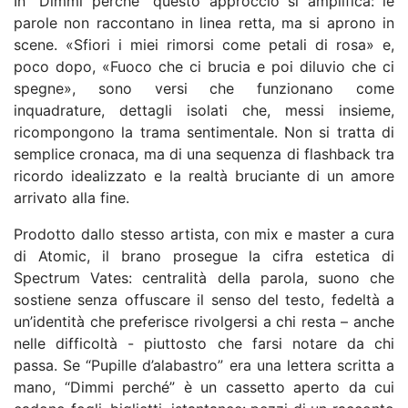
In “Dimmi perché” questo approccio si amplifica: le
parole non raccontano in linea retta, ma si aprono in
scene. «Sfiori i miei rimorsi come petali di rosa» e,
poco dopo, «Fuoco che ci brucia e poi diluvio che ci
spegne», sono versi che funzionano come
inquadrature, dettagli isolati che, messi insieme,
ricompongono la trama sentimentale. Non si tratta di
semplice cronaca, ma di una sequenza di flashback tra
ricordo idealizzato e la realtà bruciante di un amore
arrivato alla fine.
Prodotto dallo stesso artista, con mix e master a cura
di Atomic, il brano prosegue la cifra estetica di
Spectrum Vates: centralità della parola, suono che
sostiene senza offuscare il senso del testo, fedeltà a
un’identità che preferisce rivolgersi a chi resta – anche
nelle difficoltà - piuttosto che farsi notare da chi
passa. Se “Pupille d’alabastro” era una lettera scritta a
mano, “Dimmi perché” è un cassetto aperto da cui