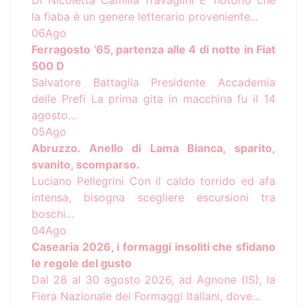
Di Nicoletta Camilla Travaglini E’ notorio che
la fiaba è un genere letterario proveniente...
06
Ago
Ferragosto '65, partenza alle 4 di notte in Fiat
500 D
Salvatore Battaglia Presidente Accademia
delle Prefi La prima gita in macchina fu il 14
agosto...
05
Ago
Abruzzo. Anello di Lama Bianca, sparito,
svanito, scomparso.
Luciano Pellegrini Con il caldo torrido ed afa
intensa, bisogna scegliere escursioni tra
boschi...
04
Ago
Casearia 2026, i formaggi insoliti che sfidano
le regole del gusto
Dal 28 al 30 agosto 2026, ad Agnone (IS), la
Fiera Nazionale dei Formaggi Italiani, dove...