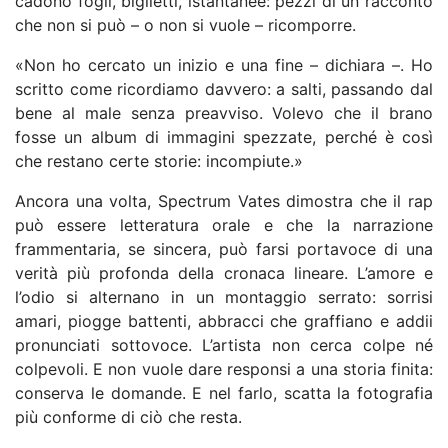
cadono fogli, biglietti, istantanee: pezzi di un racconto
che non si può – o non si vuole – ricomporre.
«Non ho cercato un inizio e una fine – dichiara –. Ho
scritto come ricordiamo davvero: a salti, passando dal
bene al male senza preavviso. Volevo che il brano
fosse un album di immagini spezzate, perché è così
che restano certe storie: incompiute.»
Ancora una volta, Spectrum Vates dimostra che il rap
può essere letteratura orale e che la narrazione
frammentaria, se sincera, può farsi portavoce di una
verità più profonda della cronaca lineare. L’amore e
l’odio si alternano in un montaggio serrato: sorrisi
amari, piogge battenti, abbracci che graffiano e addii
pronunciati sottovoce. L’artista non cerca colpe né
colpevoli. E non vuole dare responsi a una storia finita:
conserva le domande. E nel farlo, scatta la fotografia
più conforme di ciò che resta.