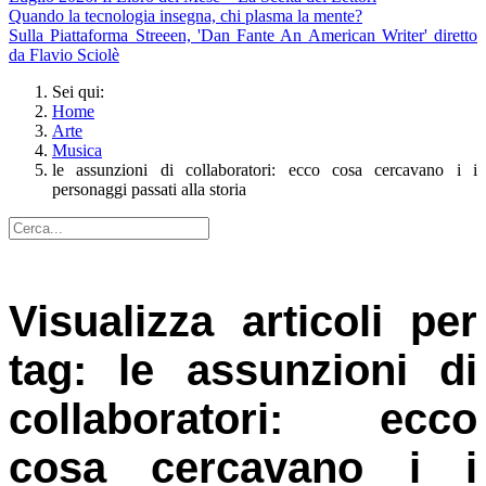
Quando la tecnologia insegna, chi plasma la mente?
Sulla Piattaforma Streeen, 'Dan Fante An American Writer' diretto
da Flavio Sciolè
Sei qui:
Home
Arte
Musica
le assunzioni di collaboratori: ecco cosa cercavano i i
personaggi passati alla storia
Visualizza articoli per
tag: le assunzioni di
collaboratori: ecco
cosa cercavano i i