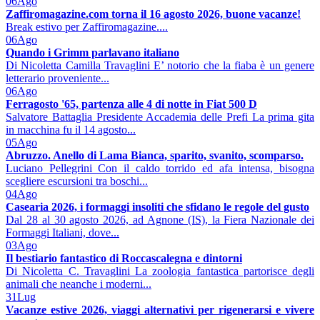
06
Ago
Zaffiromagazine.com torna il 16 agosto 2026, buone vacanze!
Break estivo per Zaffiromagazine....
06
Ago
Quando i Grimm parlavano italiano
Di Nicoletta Camilla Travaglini E’ notorio che la fiaba è un genere
letterario proveniente...
06
Ago
Ferragosto '65, partenza alle 4 di notte in Fiat 500 D
Salvatore Battaglia Presidente Accademia delle Prefi La prima gita
in macchina fu il 14 agosto...
05
Ago
Abruzzo. Anello di Lama Bianca, sparito, svanito, scomparso.
Luciano Pellegrini Con il caldo torrido ed afa intensa, bisogna
scegliere escursioni tra boschi...
04
Ago
Casearia 2026, i formaggi insoliti che sfidano le regole del gusto
Dal 28 al 30 agosto 2026, ad Agnone (IS), la Fiera Nazionale dei
Formaggi Italiani, dove...
03
Ago
Il bestiario fantastico di Roccascalegna e dintorni
Di Nicoletta C. Travaglini La zoologia fantastica partorisce degli
animali che neanche i moderni...
31
Lug
Vacanze estive 2026, viaggi alternativi per rigenerarsi e vivere