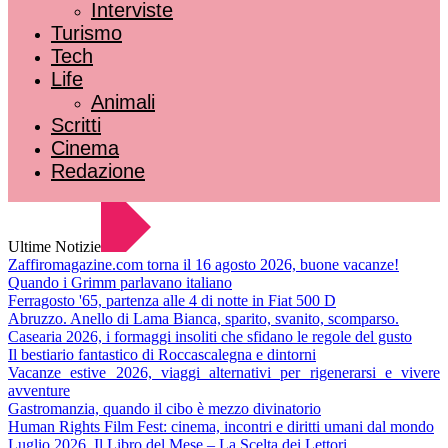
Interviste
Turismo
Tech
Life
Animali
Scritti
Cinema
Redazione
Ultime Notizie
Zaffiromagazine.com torna il 16 agosto 2026, buone vacanze!
Quando i Grimm parlavano italiano
Ferragosto '65, partenza alle 4 di notte in Fiat 500 D
Abruzzo. Anello di Lama Bianca, sparito, svanito, scomparso.
Casearia 2026, i formaggi insoliti che sfidano le regole del gusto
Il bestiario fantastico di Roccascalegna e dintorni
Vacanze estive 2026, viaggi alternativi per rigenerarsi e vivere
avventure
Gastromanzia, quando il cibo è mezzo divinatorio
Human Rights Film Fest: cinema, incontri e diritti umani dal mondo
Luglio 2026. Il Libro del Mese – La Scelta dei Lettori