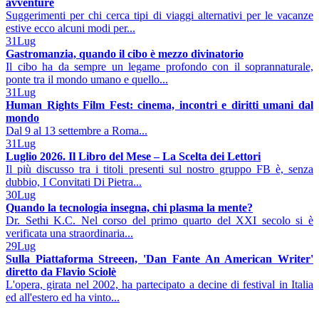
avventure
Suggerimenti per chi cerca tipi di viaggi alternativi per le vacanze
estive ecco alcuni modi per...
31
Lug
Gastromanzia, quando il cibo è mezzo divinatorio
Il cibo ha da sempre un legame profondo con il soprannaturale,
ponte tra il mondo umano e quello...
31
Lug
Human Rights Film Fest: cinema, incontri e diritti umani dal
mondo
Dal 9 al 13 settembre a Roma...
31
Lug
Luglio 2026. Il Libro del Mese – La Scelta dei Lettori
Il più discusso tra i titoli presenti sul nostro gruppo FB è, senza
dubbio, I Convitati Di Pietra...
30
Lug
Quando la tecnologia insegna, chi plasma la mente?
Dr. Sethi K.C. Nel corso del primo quarto del XXI secolo si è
verificata una straordinaria...
29
Lug
Sulla Piattaforma Streeen, 'Dan Fante An American Writer'
diretto da Flavio Sciolè
L'opera, girata nel 2002, ha partecipato a decine di festival in Italia
ed all'estero ed ha vinto...