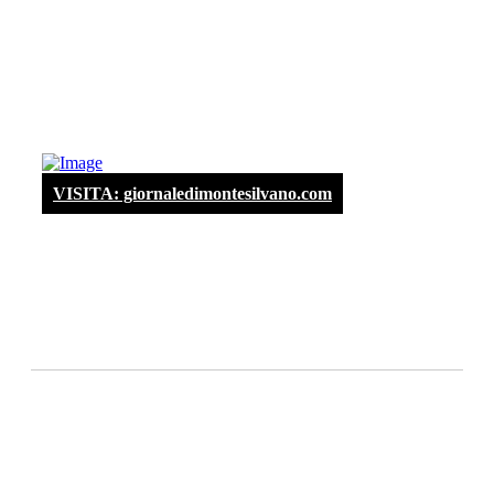
VISITA: giornaledimontesilvano.com