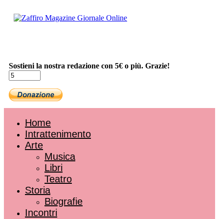
Sostieni la nostra redazione con 5€ o più. Grazie!
Home
Intrattenimento
Arte
Musica
Libri
Teatro
Storia
Biografie
Incontri