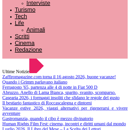
Interviste
Turismo
Tech
Life
Animali
Scritti
Cinema
Redazione
Ultime Notizie
Zaffiromagazine.com torna il 16 agosto 2026, buone vacanze!
Quando i Grimm parlavano italiano
Ferragosto '65, partenza alle 4 di notte in Fiat 500 D
Abruzzo. Anello di Lama Bianca, sparito, svanito, scomparso.
Casearia 2026, i formaggi insoliti che sfidano le regole del gusto
Il bestiario fantastico di Roccascalegna e dintorni
Vacanze estive 2026, viaggi alternativi per rigenerarsi e vivere
avventure
Gastromanzia, quando il cibo è mezzo divinatorio
Human Rights Film Fest: cinema, incontri e diritti umani dal mondo
Luglio 2026. Il Libro del Mese – La Scelta dei Lettori