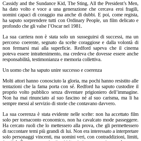
Cassidy and the Sundance Kid, The Sting, All the President’s Men,
ha dato volto e voce a una generazione che cercava eroi fragili,
uomini capaci di coraggio ma anche di dubbi. E poi, come regista,
ha saputo sorprendere tutti con Ordinary People, un film delicato e
profondo che gli valse l’Oscar nel 1981.
La sua carriera non è stata solo un susseguirsi di successi, ma un
percorso coerente, segnato da scelte coraggiose e dalla volontà di
non fermarsi mai alla superficie. Redford sapeva che il cinema
poteva essere intrattenimento, ma credeva che dovesse essere anche
responsabilità, testimonianza e memoria collettiva.
Un uomo che ha saputo unire successo e coerenza
Molti attori hanno conosciuto la gloria, ma pochi hanno resistito alle
tentazioni che la fama porta con sé. Redford ha saputo custodire il
proprio volto pubblico senza diventare prigioniero dell’immagine.
Non ha mai rinunciato al suo fascino né al suo carisma, ma li ha
sempre messi al servizio di storie che contavano davvero.
La sua coerenza è stata evidente nelle scelte: non ha accettato film
solo per tornaconto economico, non ha cavalcato mode passeggere.
Ha cercato ruoli che lo mettessero alla prova, che gli permettessero
di raccontare temi più grandi di lui. Non era interessato a interpretare
solo personaggi vincenti, ma uomini veri, con contraddizioni, limiti,