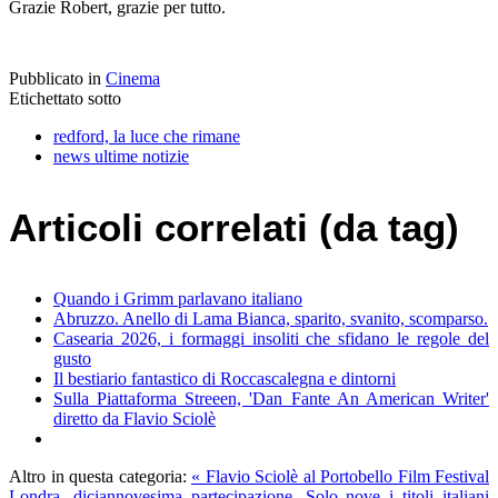
Grazie Robert, grazie per tutto.
Pubblicato in
Cinema
Etichettato sotto
redford, la luce che rimane
news ultime notizie
Articoli correlati (da tag)
Quando i Grimm parlavano italiano
Abruzzo. Anello di Lama Bianca, sparito, svanito, scomparso.
Casearia 2026, i formaggi insoliti che sfidano le regole del
gusto
Il bestiario fantastico di Roccascalegna e dintorni
Sulla Piattaforma Streeen, 'Dan Fante An American Writer'
diretto da Flavio Sciolè
Altro in questa categoria:
« Flavio Sciolè al Portobello Film Festival
Londra, diciannovesima partecipazione. Solo nove i titoli italiani