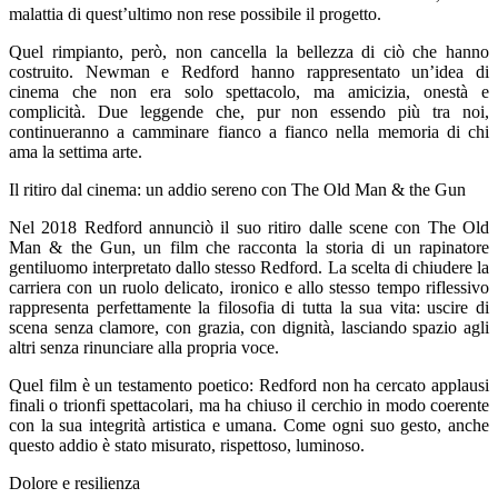
malattia di quest’ultimo non rese possibile il progetto.
Quel rimpianto, però, non cancella la bellezza di ciò che hanno
costruito. Newman e Redford hanno rappresentato un’idea di
cinema che non era solo spettacolo, ma amicizia, onestà e
complicità. Due leggende che, pur non essendo più tra noi,
continueranno a camminare fianco a fianco nella memoria di chi
ama la settima arte.
Il ritiro dal cinema: un addio sereno con The Old Man & the Gun
Nel 2018 Redford annunciò il suo ritiro dalle scene con The Old
Man & the Gun, un film che racconta la storia di un rapinatore
gentiluomo interpretato dallo stesso Redford. La scelta di chiudere la
carriera con un ruolo delicato, ironico e allo stesso tempo riflessivo
rappresenta perfettamente la filosofia di tutta la sua vita: uscire di
scena senza clamore, con grazia, con dignità, lasciando spazio agli
altri senza rinunciare alla propria voce.
Quel film è un testamento poetico: Redford non ha cercato applausi
finali o trionfi spettacolari, ma ha chiuso il cerchio in modo coerente
con la sua integrità artistica e umana. Come ogni suo gesto, anche
questo addio è stato misurato, rispettoso, luminoso.
Dolore e resilienza