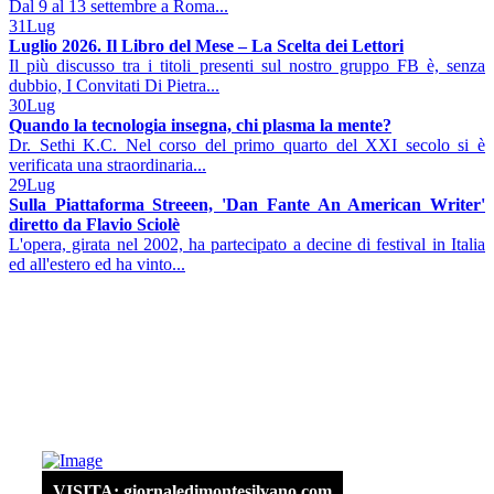
Dal 9 al 13 settembre a Roma...
31
Lug
Luglio 2026. Il Libro del Mese – La Scelta dei Lettori
Il più discusso tra i titoli presenti sul nostro gruppo FB è, senza
dubbio, I Convitati Di Pietra...
30
Lug
Quando la tecnologia insegna, chi plasma la mente?
Dr. Sethi K.C. Nel corso del primo quarto del XXI secolo si è
verificata una straordinaria...
29
Lug
Sulla Piattaforma Streeen, 'Dan Fante An American Writer'
diretto da Flavio Sciolè
L'opera, girata nel 2002, ha partecipato a decine di festival in Italia
ed all'estero ed ha vinto...
VISITA: giornaledimontesilvano.com