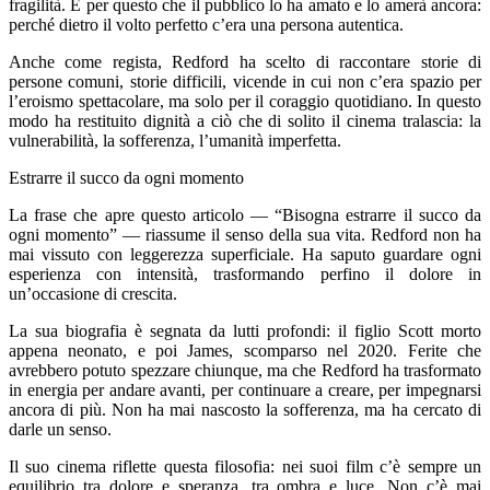
fragilità. È per questo che il pubblico lo ha amato e lo amerà ancora:
perché dietro il volto perfetto c’era una persona autentica.
Anche come regista, Redford ha scelto di raccontare storie di
persone comuni, storie difficili, vicende in cui non c’era spazio per
l’eroismo spettacolare, ma solo per il coraggio quotidiano. In questo
modo ha restituito dignità a ciò che di solito il cinema tralascia: la
vulnerabilità, la sofferenza, l’umanità imperfetta.
Estrarre il succo da ogni momento
La frase che apre questo articolo — “Bisogna estrarre il succo da
ogni momento” — riassume il senso della sua vita. Redford non ha
mai vissuto con leggerezza superficiale. Ha saputo guardare ogni
esperienza con intensità, trasformando perfino il dolore in
un’occasione di crescita.
La sua biografia è segnata da lutti profondi: il figlio Scott morto
appena neonato, e poi James, scomparso nel 2020. Ferite che
avrebbero potuto spezzare chiunque, ma che Redford ha trasformato
in energia per andare avanti, per continuare a creare, per impegnarsi
ancora di più. Non ha mai nascosto la sofferenza, ma ha cercato di
darle un senso.
Il suo cinema riflette questa filosofia: nei suoi film c’è sempre un
equilibrio tra dolore e speranza, tra ombra e luce. Non c’è mai