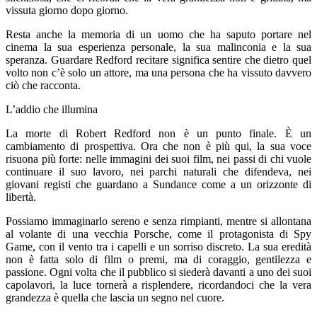
vissuta giorno dopo giorno.
Resta anche la memoria di un uomo che ha saputo portare nel
cinema la sua esperienza personale, la sua malinconia e la sua
speranza. Guardare Redford recitare significa sentire che dietro quel
volto non c’è solo un attore, ma una persona che ha vissuto davvero
ciò che racconta.
L’addio che illumina
La morte di Robert Redford non è un punto finale. È un
cambiamento di prospettiva. Ora che non è più qui, la sua voce
risuona più forte: nelle immagini dei suoi film, nei passi di chi vuole
continuare il suo lavoro, nei parchi naturali che difendeva, nei
giovani registi che guardano a Sundance come a un orizzonte di
libertà.
Possiamo immaginarlo sereno e senza rimpianti, mentre si allontana
al volante di una vecchia Porsche, come il protagonista di Spy
Game, con il vento tra i capelli e un sorriso discreto. La sua eredità
non è fatta solo di film o premi, ma di coraggio, gentilezza e
passione. Ogni volta che il pubblico si siederà davanti a uno dei suoi
capolavori, la luce tornerà a risplendere, ricordandoci che la vera
grandezza è quella che lascia un segno nel cuore.