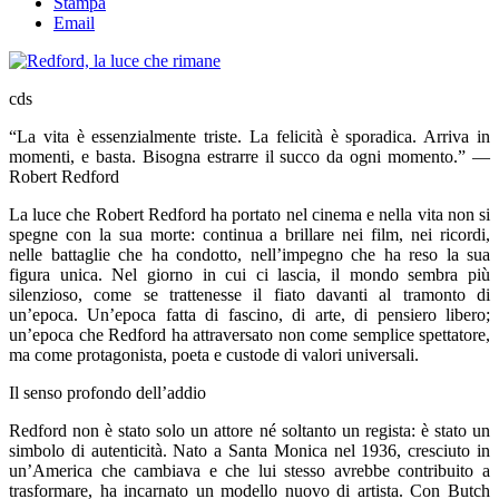
Stampa
Email
cds
“La vita è essenzialmente triste. La felicità è sporadica. Arriva in
momenti, e basta. Bisogna estrarre il succo da ogni momento.” —
Robert Redford
La luce che Robert Redford ha portato nel cinema e nella vita non si
spegne con la sua morte: continua a brillare nei film, nei ricordi,
nelle battaglie che ha condotto, nell’impegno che ha reso la sua
figura unica. Nel giorno in cui ci lascia, il mondo sembra più
silenzioso, come se trattenesse il fiato davanti al tramonto di
un’epoca. Un’epoca fatta di fascino, di arte, di pensiero libero;
un’epoca che Redford ha attraversato non come semplice spettatore,
ma come protagonista, poeta e custode di valori universali.
Il senso profondo dell’addio
Redford non è stato solo un attore né soltanto un regista: è stato un
simbolo di autenticità. Nato a Santa Monica nel 1936, cresciuto in
un’America che cambiava e che lui stesso avrebbe contribuito a
trasformare, ha incarnato un modello nuovo di artista. Con Butch