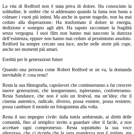
La vita di Redford non è stata priva di dolore. Ha conosciuto la
solitudine, le ombre che si addensano quando la fama non basta a
colmare i vuoti più intimi. Ma anche in queste tragedie, non ha mai
ceduto alla disperazione. Ha trasformato il dolore in energia,
dedizione e sostegno agli altri. Ha saputo raccontare la fragilità
senza vergogna. I suoi film non hanno mai nascosto la durezza
dell’esistenza, eppure non hanno mai ceduto al pessimismo assoluto.
Redford ha sempre cercato una luce, anche nelle storie più cupe,
anche nei momenti più amari.
Eredità per le generazioni future
Quando una persona come Robert Redford se ne va, la domanda
inevitabile è: cosa resta?
Resta la sua filmografia, capolavori che continueranno a far crescere
nuove generazioni, che insegneranno, ispireranno, conforteranno.
Resta Sundance, che non è solo un festival, ma un’idea: che il
cinema autentico, radicale, diverso, possa esistere, possa resistere,
possa cambiare il mondo un fotogramma alla volta.
Resta il suo impegno civile: dalla tutela ambientale, ai diritti delle
comunità, fino al semplice invito a guardare oltre il facile, a non
accettare ogni compromesso. Resta soprattutto la sua voce
silenziosa, che ci ricorda che la vera grandezza non è gridata, ma