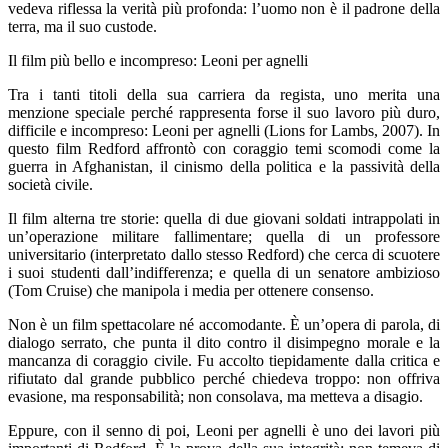
vedeva riflessa la verità più profonda: l’uomo non è il padrone della
terra, ma il suo custode.
Il film più bello e incompreso: Leoni per agnelli
Tra i tanti titoli della sua carriera da regista, uno merita una
menzione speciale perché rappresenta forse il suo lavoro più duro,
difficile e incompreso: Leoni per agnelli (Lions for Lambs, 2007). In
questo film Redford affrontò con coraggio temi scomodi come la
guerra in Afghanistan, il cinismo della politica e la passività della
società civile.
Il film alterna tre storie: quella di due giovani soldati intrappolati in
un’operazione militare fallimentare; quella di un professore
universitario (interpretato dallo stesso Redford) che cerca di scuotere
i suoi studenti dall’indifferenza; e quella di un senatore ambizioso
(Tom Cruise) che manipola i media per ottenere consenso.
Non è un film spettacolare né accomodante. È un’opera di parola, di
dialogo serrato, che punta il dito contro il disimpegno morale e la
mancanza di coraggio civile. Fu accolto tiepidamente dalla critica e
rifiutato dal grande pubblico perché chiedeva troppo: non offriva
evasione, ma responsabilità; non consolava, ma metteva a disagio.
Eppure, con il senno di poi, Leoni per agnelli è uno dei lavori più