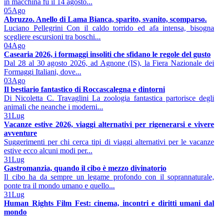
in macchina fu il 14 agosto...
05
Ago
Abruzzo. Anello di Lama Bianca, sparito, svanito, scomparso.
Luciano Pellegrini Con il caldo torrido ed afa intensa, bisogna
scegliere escursioni tra boschi...
04
Ago
Casearia 2026, i formaggi insoliti che sfidano le regole del gusto
Dal 28 al 30 agosto 2026, ad Agnone (IS), la Fiera Nazionale dei
Formaggi Italiani, dove...
03
Ago
Il bestiario fantastico di Roccascalegna e dintorni
Di Nicoletta C. Travaglini La zoologia fantastica partorisce degli
animali che neanche i moderni...
31
Lug
Vacanze estive 2026, viaggi alternativi per rigenerarsi e vivere
avventure
Suggerimenti per chi cerca tipi di viaggi alternativi per le vacanze
estive ecco alcuni modi per...
31
Lug
Gastromanzia, quando il cibo è mezzo divinatorio
Il cibo ha da sempre un legame profondo con il soprannaturale,
ponte tra il mondo umano e quello...
31
Lug
Human Rights Film Fest: cinema, incontri e diritti umani dal
mondo