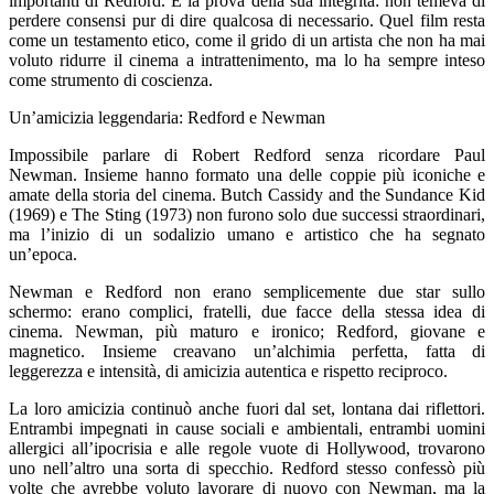
importanti di Redford. È la prova della sua integrità: non temeva di
perdere consensi pur di dire qualcosa di necessario. Quel film resta
come un testamento etico, come il grido di un artista che non ha mai
voluto ridurre il cinema a intrattenimento, ma lo ha sempre inteso
come strumento di coscienza.
Un’amicizia leggendaria: Redford e Newman
Impossibile parlare di Robert Redford senza ricordare Paul
Newman. Insieme hanno formato una delle coppie più iconiche e
amate della storia del cinema. Butch Cassidy and the Sundance Kid
(1969) e The Sting (1973) non furono solo due successi straordinari,
ma l’inizio di un sodalizio umano e artistico che ha segnato
un’epoca.
Newman e Redford non erano semplicemente due star sullo
schermo: erano complici, fratelli, due facce della stessa idea di
cinema. Newman, più maturo e ironico; Redford, giovane e
magnetico. Insieme creavano un’alchimia perfetta, fatta di
leggerezza e intensità, di amicizia autentica e rispetto reciproco.
La loro amicizia continuò anche fuori dal set, lontana dai riflettori.
Entrambi impegnati in cause sociali e ambientali, entrambi uomini
allergici all’ipocrisia e alle regole vuote di Hollywood, trovarono
uno nell’altro una sorta di specchio. Redford stesso confessò più
volte che avrebbe voluto lavorare di nuovo con Newman, ma la