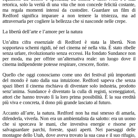
retorica, solo la verità di una vita che non concede felicità costante,
ma regala momenti intensi da custodire. Guardare un film di
Redford significa imparare a non temere la tristezza, ma ad
attraversarla per cogliere la bellezza che si nasconde nelle crepe.
La libertà dell’arte e l’amore per la natura
Un’altra cifra essenziale di Redford è stata la libertà. Non
sopportava schemi rigidi, né nel cinema né nella vita. È stato ribelle
senza urlare, rivoluzionario senza eccessi. Ha fondato Sundance non
per moda, ma per offrire un’alternativa reale: un luogo dove il
cinema indipendente potesse respirare, crescere, fiorire.
Quello che oggi conosciamo come uno dei festival più importanti
del mondo è nato dalla sua intuizione. Redford sapeva che senza
spazi liberi il cinema rischiava di diventare solo industria, prodotto
senz’anima. Sundance è diventato la culla di registi, sceneggiatori,
attori che hanno trovato lì la loro prima possibilità. È la sua eredità
più viva e concreta, il dono più grande lasciato al futuro.
Accanto all’arte, la natura. Redford non ha mai smesso di amarla,
difenderla, viverla. Non era un ambientalista da salotto: era un uomo
che si sporcava le mani, che investiva energie e risorse per
salvaguardare parchi, foreste, spazi aperti. Nei paesaggi delle
montagne dello Utah, dove aveva trovato la sua casa e il suo rifugio,