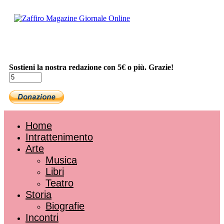
Sostieni la nostra redazione con 5€ o più. Grazie!
Home
Intrattenimento
Arte
Musica
Libri
Teatro
Storia
Biografie
Incontri