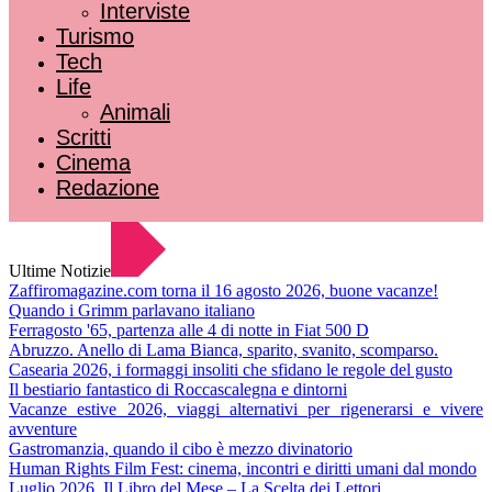
Interviste
Turismo
Tech
Life
Animali
Scritti
Cinema
Redazione
Ultime Notizie
Zaffiromagazine.com torna il 16 agosto 2026, buone vacanze!
Quando i Grimm parlavano italiano
Ferragosto '65, partenza alle 4 di notte in Fiat 500 D
Abruzzo. Anello di Lama Bianca, sparito, svanito, scomparso.
Casearia 2026, i formaggi insoliti che sfidano le regole del gusto
Il bestiario fantastico di Roccascalegna e dintorni
Vacanze estive 2026, viaggi alternativi per rigenerarsi e vivere
avventure
Gastromanzia, quando il cibo è mezzo divinatorio
Human Rights Film Fest: cinema, incontri e diritti umani dal mondo
Luglio 2026. Il Libro del Mese – La Scelta dei Lettori