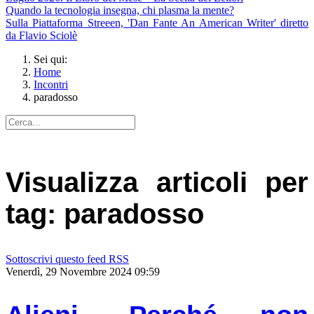
Quando la tecnologia insegna, chi plasma la mente?
Sulla Piattaforma Streeen, 'Dan Fante An American Writer' diretto
da Flavio Sciolè
Sei qui:
Home
Incontri
paradosso
Visualizza articoli per
tag: paradosso
Sottoscrivi questo feed RSS
Venerdì, 29 Novembre 2024 09:59