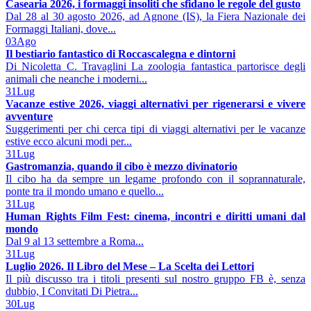
Casearia 2026, i formaggi insoliti che sfidano le regole del gusto
Dal 28 al 30 agosto 2026, ad Agnone (IS), la Fiera Nazionale dei
Formaggi Italiani, dove...
03
Ago
Il bestiario fantastico di Roccascalegna e dintorni
Di Nicoletta C. Travaglini La zoologia fantastica partorisce degli
animali che neanche i moderni...
31
Lug
Vacanze estive 2026, viaggi alternativi per rigenerarsi e vivere
avventure
Suggerimenti per chi cerca tipi di viaggi alternativi per le vacanze
estive ecco alcuni modi per...
31
Lug
Gastromanzia, quando il cibo è mezzo divinatorio
Il cibo ha da sempre un legame profondo con il soprannaturale,
ponte tra il mondo umano e quello...
31
Lug
Human Rights Film Fest: cinema, incontri e diritti umani dal
mondo
Dal 9 al 13 settembre a Roma...
31
Lug
Luglio 2026. Il Libro del Mese – La Scelta dei Lettori
Il più discusso tra i titoli presenti sul nostro gruppo FB è, senza
dubbio, I Convitati Di Pietra...
30
Lug