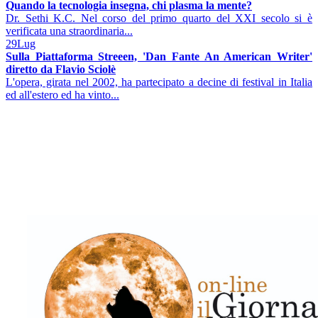
Quando la tecnologia insegna, chi plasma la mente?
Dr. Sethi K.C. Nel corso del primo quarto del XXI secolo si è
verificata una straordinaria...
29
Lug
Sulla Piattaforma Streeen, 'Dan Fante An American Writer'
diretto da Flavio Sciolè
L'opera, girata nel 2002, ha partecipato a decine di festival in Italia
ed all'estero ed ha vinto...