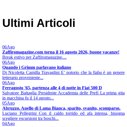
Ultimi Articoli
06
Ago
Zaffiromagazine.com torna il 16 agosto 2026, buone vacanze!
Break estivo per Zaffiromagazine....
06
Ago
Quando i Grimm parlavano italiano
Di Nicoletta Camilla Travaglini E’ notorio che la fiaba è un genere
letterario proveniente...
06
Ago
Ferragosto '65, partenza alle 4 di notte in Fiat 500 D
Salvatore Battaglia Presidente Accademia delle Prefi La prima gita
in macchina fu il 14 agosto...
05
Ago
Abruzzo. Anello di Lama Bianca, sparito, svanito, scomparso.
Luciano Pellegrini Con il caldo torrido ed afa intensa, bisogna
scegliere escursioni tra boschi...
04
Ago