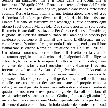
Sembra un paradosso, ma è la forza della vita quella che si
incontrerà il 28 aprile 2026 a Roma per la terza edizione del Premio
"La Penna d'Oca del Campidoglio", pronto a dare voce a tante storie
speciali. Rosi è la gatta vittima di una tortura atroce che oggi esce
dall'ombra del dolore per diventare il grido di chi chiede rispetto.
Ombra è il cane di assistenza che sconfigge il buio donando ogni
giorno i suoi occhi a Mariapaola. Due storie opposte, un solo cuore.
Il premio, ideato dall’associazione Pet Carpet e dalla sua Presidente,
la giornalista Federica Rinaudo, nasce in Campidoglio proprio per
celebrare le persone e gli animali che fanno la differenza, un po'
come le oche "sentinelle" che, secondo l'antica leggenda, con il loro
starnazzare salvarono Roma dall’invasione dei Galli nel 390 a.C.
Una giornata promossa per sottolineare il rispetto per la vita che
soprattutto oggi, in un’era dominata dagli algoritmi dell'intelligenza
artificiale, ha necessità di riscoprire la bellezza dei sentimenti genuini
e il valore delle azioni verso il prossimo, a 2 e a 4 zampe. L’ evento,
fortemente voluto da Svetlana Celli, Presidente dell’Assemblea
Capitolina, trasforma quindi il mito in una missione: riconoscere lo
spessore di chi, con piccoli e grandi gesti, si fa sentinella della natura
e delle sue creature per dedicare una parte del proprio tempo a
salvaguardare il pianeta. Numerosi i volti noti e le storie al centro di
questo riconoscimento, reso possibile grazie alla collaborazione di
realtà leader nel settore pet come “Giulius, l’amico degli animali”,
ma anche di eccellenze come Marlen, specializzata nella produzione
di penne d’autore, e Pelino, simbolo storico dei confetti, che sarà