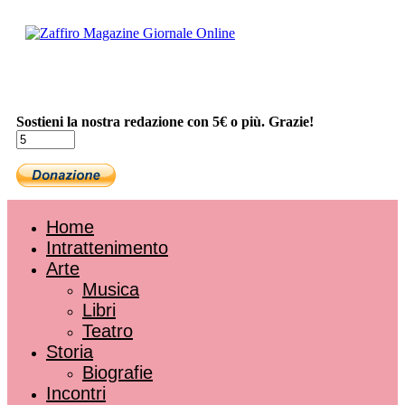
Sostieni la nostra redazione con 5€ o più. Grazie!
Home
Intrattenimento
Arte
Musica
Libri
Teatro
Storia
Biografie
Incontri