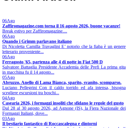
06
Ago
Zaffiromagazine.com torna il 16 agosto 2026, buone vacanze!
Break estivo per Zaffiromagazine....
06
Ago
Quando i Grimm parlavano italiano
Di Nicoletta Camilla Travaglini E’ notorio che la fiaba è un genere
letterario proveniente...
06
Ago
Ferragosto '65, partenza alle 4 di notte in Fiat 500 D
Salvatore Battaglia Presidente Accademia delle Prefi La prima gita
in macchina fu il 14 agosto...
05
Ago
Abruzzo. Anello di Lama Bianca, sparito, svanito, scomparso.
Luciano Pellegrini Con il caldo torrido ed afa intensa, bisogna
scegliere escursioni tra boschi...
04
Ago
Casearia 2026, i formaggi insoliti che sfidano le regole del gusto
Dal 28 al 30 agosto 2026, ad Agnone (IS), la Fiera Nazionale dei
Formaggi Italiani, dove...
03
Ago
Il bestiario fantastico di Roccascalegna e dintorni