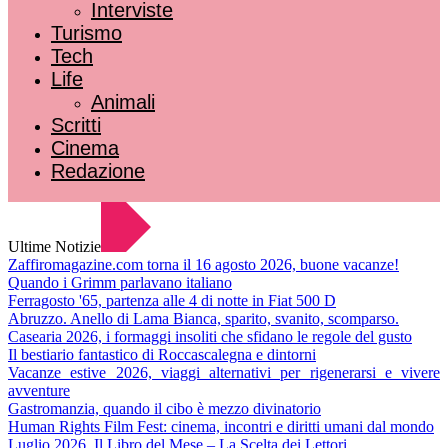
Interviste
Turismo
Tech
Life
Animali
Scritti
Cinema
Redazione
Ultime Notizie
Zaffiromagazine.com torna il 16 agosto 2026, buone vacanze!
Quando i Grimm parlavano italiano
Ferragosto '65, partenza alle 4 di notte in Fiat 500 D
Abruzzo. Anello di Lama Bianca, sparito, svanito, scomparso.
Casearia 2026, i formaggi insoliti che sfidano le regole del gusto
Il bestiario fantastico di Roccascalegna e dintorni
Vacanze estive 2026, viaggi alternativi per rigenerarsi e vivere
avventure
Gastromanzia, quando il cibo è mezzo divinatorio
Human Rights Film Fest: cinema, incontri e diritti umani dal mondo
Luglio 2026. Il Libro del Mese – La Scelta dei Lettori