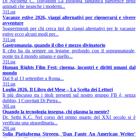
Di Nicoletta C. Travaglini La zoologia fantastica partorisce degli
animali che neanche i moderni...
31
Lug
Vacanze estive 2026, viaggi alternativi per rigenerarsi e vivere
avventure
Suggerimenti per chi cerca tipi di viaggi alternativi per le vacanze
estive ecco alcuni modi per...
31
Lug
Gastromanzia, quando il cibo è mezzo divinatorio
Il cibo ha da sempre un legame profondo con il soprannaturale,
ponte tra il mondo umano e quello...
31
Lug
Human Rights Film Fest: cinema, incontri e diritti umani dal
mondo
Dal 9 al 13 settembre a Roma...
31
Lug
Luglio 2026. Il Libro del Mese – La Scelta dei Lettori
Il più discusso tra i titoli presenti sul nostro gruppo FB è, senza
dubbio, I Convitati Di Pietra...
30
Lug
Quando la tecnologia insegna, chi plasma la mente?
Dr. Sethi K.C. Nel corso del primo quarto del XXI secolo si è
verificata una straordinaria...
29
Lug
Sulla Piattaforma Streeen, 'Dan Fante An American Writer'