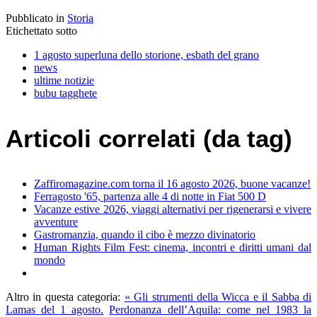
Pubblicato in
Storia
Etichettato sotto
1 agosto superluna dello storione, esbath del grano
news
ultime notizie
bubu tagghete
Articoli correlati (da tag)
Zaffiromagazine.com torna il 16 agosto 2026, buone vacanze!
Ferragosto '65, partenza alle 4 di notte in Fiat 500 D
Vacanze estive 2026, viaggi alternativi per rigenerarsi e vivere
avventure
Gastromanzia, quando il cibo è mezzo divinatorio
Human Rights Film Fest: cinema, incontri e diritti umani dal
mondo
Altro in questa categoria:
« Gli strumenti della Wicca e il Sabba di
Lamas del 1 agosto.
Perdonanza dell’Aquila: come nel 1983 la