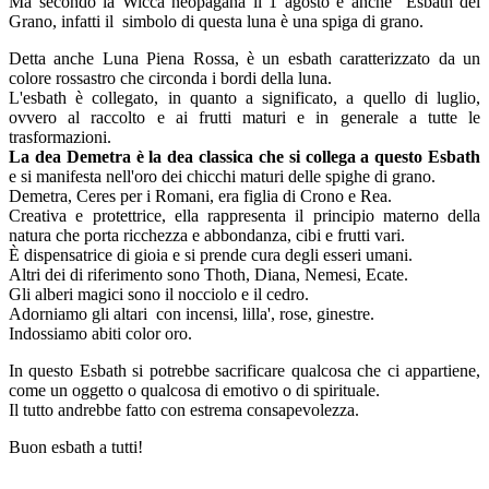
Ma secondo la Wicca neopagana il 1 agosto è anche Esbath del
Grano, infatti il simbolo di questa luna è una spiga di grano.
Detta anche Luna Piena Rossa, è un esbath caratterizzato da un
colore rossastro che circonda i bordi della luna.
L'esbath è collegato, in quanto a significato, a quello di luglio,
ovvero al raccolto e ai frutti maturi e in generale a tutte le
trasformazioni.
La dea Demetra è la dea classica che si collega a questo Esbath
e si manifesta nell'oro dei chicchi maturi delle spighe di grano.
Demetra, Ceres per i Romani, era figlia di Crono e Rea.
Creativa e protettrice, ella rappresenta il principio materno della
natura che porta ricchezza e abbondanza, cibi e frutti vari.
È dispensatrice di gioia e si prende cura degli esseri umani.
Altri dei di riferimento sono Thoth, Diana, Nemesi, Ecate.
Gli alberi magici sono il nocciolo e il cedro.
Adorniamo gli altari con incensi, lilla', rose, ginestre.
Indossiamo abiti color oro.
In questo Esbath si potrebbe sacrificare qualcosa che ci appartiene,
come un oggetto o qualcosa di emotivo o di spirituale.
Il tutto andrebbe fatto con estrema consapevolezza.
Buon esbath a tutti!