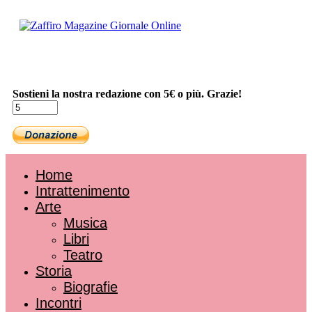
Sostieni la nostra redazione con 5€ o più. Grazie!
Home
Intrattenimento
Arte
Musica
Libri
Teatro
Storia
Biografie
Incontri