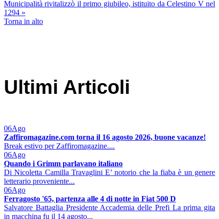
Municipalità rivitalizzò il primo giubileo, istituito da Celestino V nel
1294 »
Torna in alto
Ultimi Articoli
06
Ago
Zaffiromagazine.com torna il 16 agosto 2026, buone vacanze!
Break estivo per Zaffiromagazine....
06
Ago
Quando i Grimm parlavano italiano
Di Nicoletta Camilla Travaglini E’ notorio che la fiaba è un genere
letterario proveniente...
06
Ago
Ferragosto '65, partenza alle 4 di notte in Fiat 500 D
Salvatore Battaglia Presidente Accademia delle Prefi La prima gita
in macchina fu il 14 agosto...