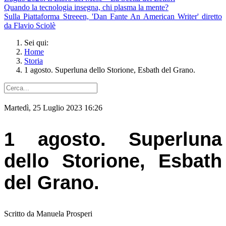
Quando la tecnologia insegna, chi plasma la mente?
Sulla Piattaforma Streeen, 'Dan Fante An American Writer' diretto
da Flavio Sciolè
Sei qui:
Home
Storia
1 agosto. Superluna dello Storione, Esbath del Grano.
Martedì, 25 Luglio 2023 16:26
1 agosto. Superluna
dello Storione, Esbath
del Grano.
Scritto da Manuela Prosperi