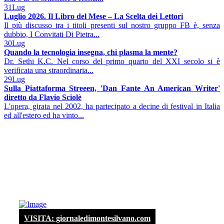
31
Lug
Luglio 2026. Il Libro del Mese – La Scelta dei Lettori
Il più discusso tra i titoli presenti sul nostro gruppo FB è, senza
dubbio, I Convitati Di Pietra...
30
Lug
Quando la tecnologia insegna, chi plasma la mente?
Dr. Sethi K.C. Nel corso del primo quarto del XXI secolo si è
verificata una straordinaria...
29
Lug
Sulla Piattaforma Streeen, 'Dan Fante An American Writer'
diretto da Flavio Sciolè
L'opera, girata nel 2002, ha partecipato a decine di festival in Italia
ed all'estero ed ha vinto...
VISITA: giornaledimontesilvano.com