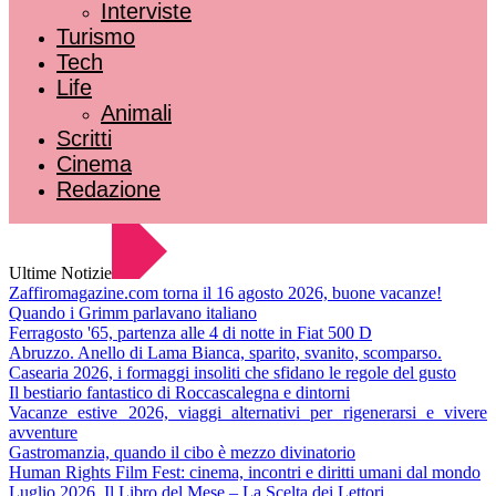
Interviste
Turismo
Tech
Life
Animali
Scritti
Cinema
Redazione
Ultime Notizie
Zaffiromagazine.com torna il 16 agosto 2026, buone vacanze!
Quando i Grimm parlavano italiano
Ferragosto '65, partenza alle 4 di notte in Fiat 500 D
Abruzzo. Anello di Lama Bianca, sparito, svanito, scomparso.
Casearia 2026, i formaggi insoliti che sfidano le regole del gusto
Il bestiario fantastico di Roccascalegna e dintorni
Vacanze estive 2026, viaggi alternativi per rigenerarsi e vivere
avventure
Gastromanzia, quando il cibo è mezzo divinatorio
Human Rights Film Fest: cinema, incontri e diritti umani dal mondo
Luglio 2026. Il Libro del Mese – La Scelta dei Lettori