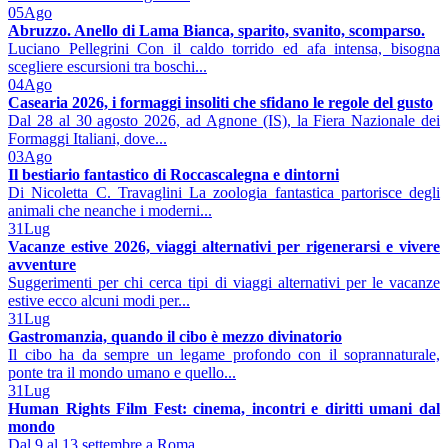
05
Ago
Abruzzo. Anello di Lama Bianca, sparito, svanito, scomparso.
Luciano Pellegrini Con il caldo torrido ed afa intensa, bisogna
scegliere escursioni tra boschi...
04
Ago
Casearia 2026, i formaggi insoliti che sfidano le regole del gusto
Dal 28 al 30 agosto 2026, ad Agnone (IS), la Fiera Nazionale dei
Formaggi Italiani, dove...
03
Ago
Il bestiario fantastico di Roccascalegna e dintorni
Di Nicoletta C. Travaglini La zoologia fantastica partorisce degli
animali che neanche i moderni...
31
Lug
Vacanze estive 2026, viaggi alternativi per rigenerarsi e vivere
avventure
Suggerimenti per chi cerca tipi di viaggi alternativi per le vacanze
estive ecco alcuni modi per...
31
Lug
Gastromanzia, quando il cibo è mezzo divinatorio
Il cibo ha da sempre un legame profondo con il soprannaturale,
ponte tra il mondo umano e quello...
31
Lug
Human Rights Film Fest: cinema, incontri e diritti umani dal
mondo
Dal 9 al 13 settembre a Roma...