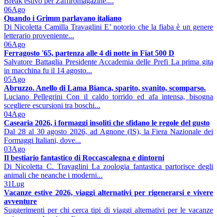
Break estivo per Zaffiromagazine....
06
Ago
Quando i Grimm parlavano italiano
Di Nicoletta Camilla Travaglini E’ notorio che la fiaba è un genere
letterario proveniente...
06
Ago
Ferragosto '65, partenza alle 4 di notte in Fiat 500 D
Salvatore Battaglia Presidente Accademia delle Prefi La prima gita
in macchina fu il 14 agosto...
05
Ago
Abruzzo. Anello di Lama Bianca, sparito, svanito, scomparso.
Luciano Pellegrini Con il caldo torrido ed afa intensa, bisogna
scegliere escursioni tra boschi...
04
Ago
Casearia 2026, i formaggi insoliti che sfidano le regole del gusto
Dal 28 al 30 agosto 2026, ad Agnone (IS), la Fiera Nazionale dei
Formaggi Italiani, dove...
03
Ago
Il bestiario fantastico di Roccascalegna e dintorni
Di Nicoletta C. Travaglini La zoologia fantastica partorisce degli
animali che neanche i moderni...
31
Lug
Vacanze estive 2026, viaggi alternativi per rigenerarsi e vivere
avventure
Suggerimenti per chi cerca tipi di viaggi alternativi per le vacanze