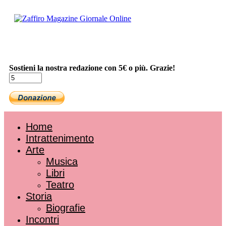
Sostieni la nostra redazione con 5€ o più. Grazie!
Home
Intrattenimento
Arte
Musica
Libri
Teatro
Storia
Biografie
Incontri