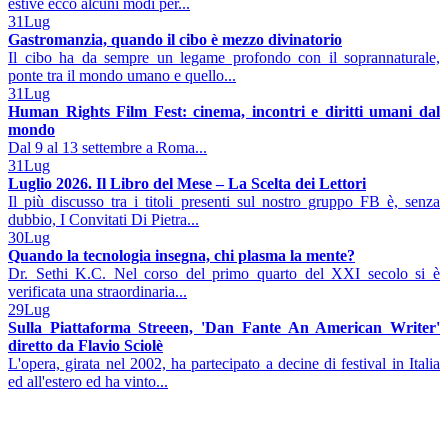
estive ecco alcuni modi per...
31
Lug
Gastromanzia, quando il cibo è mezzo divinatorio
Il cibo ha da sempre un legame profondo con il soprannaturale,
ponte tra il mondo umano e quello...
31
Lug
Human Rights Film Fest: cinema, incontri e diritti umani dal
mondo
Dal 9 al 13 settembre a Roma...
31
Lug
Luglio 2026. Il Libro del Mese – La Scelta dei Lettori
Il più discusso tra i titoli presenti sul nostro gruppo FB è, senza
dubbio, I Convitati Di Pietra...
30
Lug
Quando la tecnologia insegna, chi plasma la mente?
Dr. Sethi K.C. Nel corso del primo quarto del XXI secolo si è
verificata una straordinaria...
29
Lug
Sulla Piattaforma Streeen, 'Dan Fante An American Writer'
diretto da Flavio Sciolè
L'opera, girata nel 2002, ha partecipato a decine di festival in Italia
ed all'estero ed ha vinto...