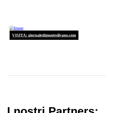
VISITA: giornaledimontesilvano.com
I nostri Partners: