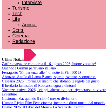
Interviste
Turismo
Tech
Life
Animali
Scritti
Cinema
Redazione
Ultime Notizie
Zaffiromagazine.com torna il 16 agosto 2026, buone vacanze!
Quando i Grimm parlavano italiano
Ferragosto '65, partenza alle 4 di notte in Fiat 500 D
Abruzzo. Anello di Lama Bianca, sparito, svanito, scomparso.
Casearia 2026, i formaggi insoliti che sfidano le regole del gusto
Il bestiario fantastico di Roccascalegna e dintorni
Vacanze estive 2026, viaggi alternativi per rigenerarsi e vivere
avventure
Gastromanzia, quando il cibo è mezzo divinatorio
Human Rights Film Fest: cinema, incontri e diritti umani dal mondo
Luglio 2026. Il Libro del Mese – La Scelta dei Lettori