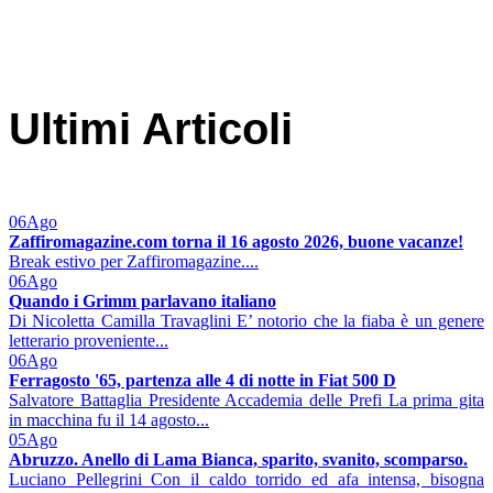
Ultimi Articoli
06
Ago
Zaffiromagazine.com torna il 16 agosto 2026, buone vacanze!
Break estivo per Zaffiromagazine....
06
Ago
Quando i Grimm parlavano italiano
Di Nicoletta Camilla Travaglini E’ notorio che la fiaba è un genere
letterario proveniente...
06
Ago
Ferragosto '65, partenza alle 4 di notte in Fiat 500 D
Salvatore Battaglia Presidente Accademia delle Prefi La prima gita
in macchina fu il 14 agosto...
05
Ago
Abruzzo. Anello di Lama Bianca, sparito, svanito, scomparso.
Luciano Pellegrini Con il caldo torrido ed afa intensa, bisogna