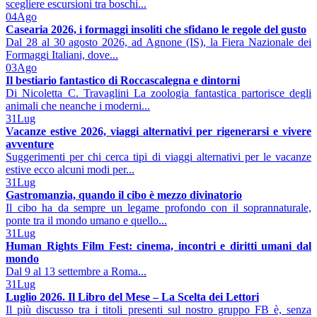
scegliere escursioni tra boschi...
04
Ago
Casearia 2026, i formaggi insoliti che sfidano le regole del gusto
Dal 28 al 30 agosto 2026, ad Agnone (IS), la Fiera Nazionale dei
Formaggi Italiani, dove...
03
Ago
Il bestiario fantastico di Roccascalegna e dintorni
Di Nicoletta C. Travaglini La zoologia fantastica partorisce degli
animali che neanche i moderni...
31
Lug
Vacanze estive 2026, viaggi alternativi per rigenerarsi e vivere
avventure
Suggerimenti per chi cerca tipi di viaggi alternativi per le vacanze
estive ecco alcuni modi per...
31
Lug
Gastromanzia, quando il cibo è mezzo divinatorio
Il cibo ha da sempre un legame profondo con il soprannaturale,
ponte tra il mondo umano e quello...
31
Lug
Human Rights Film Fest: cinema, incontri e diritti umani dal
mondo
Dal 9 al 13 settembre a Roma...
31
Lug
Luglio 2026. Il Libro del Mese – La Scelta dei Lettori
Il più discusso tra i titoli presenti sul nostro gruppo FB è, senza