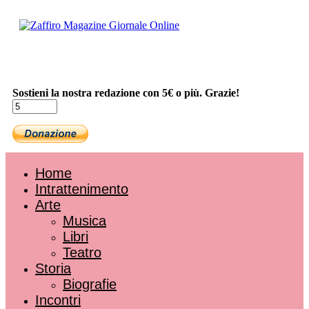
Sostieni la nostra redazione con 5€ o più. Grazie!
Home
Intrattenimento
Arte
Musica
Libri
Teatro
Storia
Biografie
Incontri