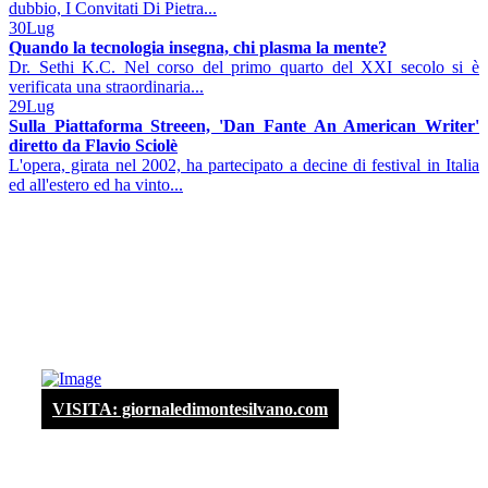
dubbio, I Convitati Di Pietra...
30
Lug
Quando la tecnologia insegna, chi plasma la mente?
Dr. Sethi K.C. Nel corso del primo quarto del XXI secolo si è
verificata una straordinaria...
29
Lug
Sulla Piattaforma Streeen, 'Dan Fante An American Writer'
diretto da Flavio Sciolè
L'opera, girata nel 2002, ha partecipato a decine di festival in Italia
ed all'estero ed ha vinto...
VISITA: giornaledimontesilvano.com