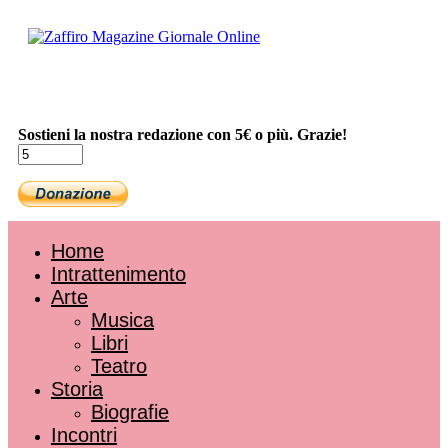
Sostieni la nostra redazione con 5€ o più. Grazie!
Home
Intrattenimento
Arte
Musica
Libri
Teatro
Storia
Biografie
Incontri