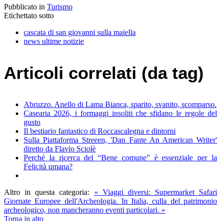
Pubblicato in
Turismo
Etichettato sotto
cascata di san giovanni sulla maiella
news ultime notizie
Articoli correlati (da tag)
Abruzzo. Anello di Lama Bianca, sparito, svanito, scomparso.
Casearia 2026, i formaggi insoliti che sfidano le regole del
gusto
Il bestiario fantastico di Roccascalegna e dintorni
Sulla Piattaforma Streeen, 'Dan Fante An American Writer'
diretto da Flavio Sciolè
Perché la ricerca del “Bene comune” è essenziale per la
Felicità umana?
Altro in questa categoria:
« Viaggi diversi: Supermarket Safari
Giornate Europee dell'Archeologia. In Italia, culla del patrimonio
archeologico, non mancheranno eventi particolari. »
Torna in alto