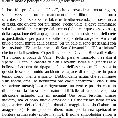
il cui rumore è percepibile da una grande distanza.
In località “pranèttë cannëllùccë”, che si trova circa a metà tragitto,
si attraversa il torrente mantenendo l’equilibrio su un tronco
scivoloso. Si inizia a salire dolcemente attraversando un bosco ricco
di faggi, che diventa poi più ripido. Poche volte, si deve camminare
sul tubo umido che emerge dal terreno (ed anche questo scivoloso),
della captazione dell’acqua, che collega alcune costruzioni della rete
acquedottistica, per portare a valle l’acqua della sorgente. Arrivo al
bivio a pochi minuti dalla cascata. Su un palo ci sono tre segnali con
le direzioni: “F2 per la cascata di San Giovanni” – “F2 a sinistra”
che incrocia il sentiero F5 per il piano della Civita e Bocca di Valle –
“F2 ritorno a bocca di Valle.” Pochi passi e miracolo… si alza il
sipario… Ecco la cascata di San Giovanni nella sua grandezza e
bellezza. Lo scenario ripaga la fatica dell’escursione. Una sosta in
questo fresco ed umido ambiente è capace di ritemprare in poco
tempo corpo, mente e spirito. L’abbondante acqua che si infrange
sulla roccia, crea una nebulizzazione che ti accarezza il viso. È una
sensazione meravigliosa e rigenerante, un vero e proprio contatto
diretto con la forza della natura. Difficile abbandonare questa
attrazione naturale, che mi incanta! Ora però, bisogna tornare
indietro, ma ci sono nuove emozioni! Ci inoltriamo nella fresca
faggeta ricca dei colori degli arbusti di maggiociondolo (Laburnum
anagyroides). È un piccolo albero noto per la sua spettacolare
fioritura primaverile (aprile-maggio). Il nome simboleggia i fiori a