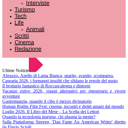
Interviste
Turismo
Tech
Life
Animali
Scritti
Cinema
Redazione
Ultime Notizie
Abruzzo. Anello di Lama Bianca, sparito, svanito, scomparso.
Casearia 2026, i formaggi insoliti che sfidano le regole del gusto
Il bestiario fantastico di Roccascalegna e dintorni
Vacanze estive 2026, viaggi alternativi per rigenerarsi e vivere
avventure
Gastromanzia, quando il cibo è mezzo divinatorio
Human Rights Film Fest: cinema, incontri e diritti umani dal mondo
Luglio 2026. Il Libro del Mese – La Scelta dei Lettori
Quando la tecnologia insegna, chi plasma la mente?
Sulla Piattaforma Streeen, 'Dan Fante An American Writer' diretto
da Flavio Sciolè