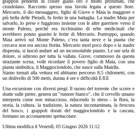
grappoli pendenti di colore giallo oro e molto profumati, che
ciondolano. Racconto spesso una favola legata a questo fiore.
Mercurio, il dio messaggero, figlio di Giove e Maia la maggiore e
più bella delle Pleiadi, fu ferito in una battaglia. La madre Maia per
salvarlo, lo prese e fuggirono insieme con le altre guerriere verso il
monte Paleno, perché era ricchissimo di erbe medicinali che
avrebbero potuto guarire le ferite di Mercurio. Purtroppo, quando
Maia arrivò sul Monte Paleno, c’era tanta neve e la pianta che
cercava non era ancora fiorita. Mercurio morì poco dopo e la madre
disperata, si lasciò andare ad un inconsolabile pianto. Le sue urla di
dolore, si udirono per tutta la vallata. Giove, commosso da questa
straziante scena, volle ricordare il povero figlio di Maia, con una
pianta simbolica, il Maggiociondolo, che nasce sulla Maiella.
Siamo tornati alla vettura ed abbiamo percorso 8,5 chilometri, con
un dislivello di 500 metri, durata 4 ore e difficoltà E/EE
Una escursione con diversi pregi: Il suono del torrente che scorre e
sbatte sulle pietre, genera un "rumore bianco", che il cervello umano
interpreta come non minaccioso, riducendo lo stress - la flora, la
storia, la cultura, la tradizione, la natura incontaminata, la frescura
del bosco, i grappoli dorati del maggiociondolo e la cascata,
formano un accostamento spettacolare.
Ultima modifica il Venerdì, 05 Giugno 2026 11:12