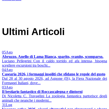
Ultimi Articoli
05
Ago
Abruzzo. Anello di Lama Bianca, sparito, svanito, scomparso.
Luciano Pellegrini Con il caldo torrido ed afa intensa, bisogna
scegliere escursioni tra boschi...
04
Ago
Casearia 2026, i formaggi insoliti che sfidano le regole del gusto
Dal 28 al 30 agosto 2026, ad Agnone (IS), la Fiera Nazionale dei
Formaggi Italiani, dove...
03
Ago
Il bestiario fantastico di Roccascalegna e dintorni
Di Nicoletta C. Travaglini La zoologia fantastica partorisce degli
animali che neanche i moderni...
31
Lug