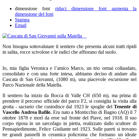
dimensione font
riduci dimensione font
aumenta la
dimensione del font
Stampa
Email
Non bisogna sottovalutare il sentiero che presenta alcuni tratti ripidi
in salita, rocce scivolose e le radici che affiorano dal suolo.
Io, mia figlia Veronica e l’amico Marco, un trio ormai collaudato,
consolidato e con una forte intesa, abbiamo deciso di andare alla
Cascata di San Giovanni, (1080 m), una piacevole escursione nel
Parco Nazionale della Maiella.
Il sentiero ha inizio da Bocca di Valle CH (650 m), ma prima di
prendere il percorso ufficiale del parco F2, si consiglia la visita alla
grotta - sacrario che custodisce dal 1923 le spoglie del
Tenente di
Vascello Andrea Bafile.
Era nato a Monticchio di Bagno (AQ) il 7
ottobre 1878 e morì da eroe sul fronte del Piave, nel 1918. Il suo
corpo riposa in un sarcofago in pietra, realizzato dallo scultore di
Pennapiedimonte, Felice Giuliante nel 1923. Sulle pareti si trovano
tre grandi pannelli in ceramica policroma che formano un ideale