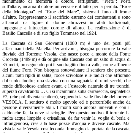
monumento di memoria e dolore, raffiguranti “Pietà”: Posta
sull'altare, incarna il dolore universale e il lutto per la perdita. “Eroe
della Montagna” ed “Eroe del Mare”, sistemati l'uno di fronte
all'altro. Rappresentano il sacrificio estremo dei combattenti e sono
affiancati da figure di donne abruzzesi in abiti tradizionali,
impegnate a intrecciare corone di alloro. La realizzazione è di
Basilio Cascella e di suo figlio Tommaso nel 1924.
La Cascata di San Giovanni (1080 m) è uno dei posti più
affascinanti della Maiella. Per arrivarci, bisogna percorrere la valle
fluviale del Torrente Vesola, che nasce poco a monte della Fonte
Crocetta (1489 m) e dà origine alla Cascata con un salto di acqua di
35 metri, proseguendo poi il suo tragitto fino a valle, come affluente
del fiume Foro. Non bisogna sottovalutare il sentiero che presenta
alcuni tratti ripidi in salita, rocce scivolose e le radici che affiorano
dal suolo. Inoltre, una slavina con una ragnatela di rami secchi, che
rende difficoltoso andare avanti e l’ostacolo naturale di tre tronchi,
superati cavalcando … Ci si incammina sulla carrareccia, segnaletica
F2, (che poi diventa sentiero), seguendo la valle fluviale del torrente
VESOLA. Il sentiero è molto agevole ed è percorribile anche da
persone diversamente abili. I monti sono ancora innevati e con il
caldo che fa, la neve si scioglie. Per questo motivo il torrente ha
molta acqua limpida e cristallina, da far venir la voglia di berla e,
infrangendosi, crea alla base pozze d'acqua e diverse cascate. Mai
vista la valle Vesola così feconda. Immagino la portata della cascata,