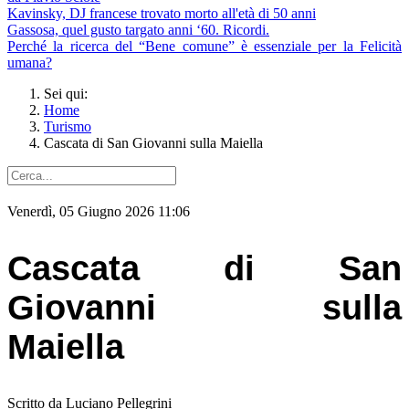
Kavinsky, DJ francese trovato morto all'età di 50 anni
Gassosa, quel gusto targato anni ‘60. Ricordi.
Perché la ricerca del “Bene comune” è essenziale per la Felicità
umana?
Sei qui:
Home
Turismo
Cascata di San Giovanni sulla Maiella
Venerdì, 05 Giugno 2026 11:06
Cascata di San
Giovanni sulla
Maiella
Scritto da Luciano Pellegrini