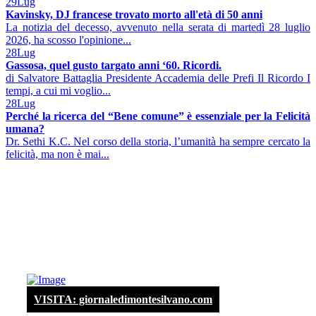
29
Lug
Kavinsky, DJ francese trovato morto all'età di 50 anni
La notizia del decesso, avvenuto nella serata di martedì 28 luglio
2026, ha scosso l'opinione...
28
Lug
Gassosa, quel gusto targato anni ‘60. Ricordi.
di Salvatore Battaglia Presidente Accademia delle Prefi Il Ricordo I
tempi, a cui mi voglio...
28
Lug
Perché la ricerca del “Bene comune” è essenziale per la Felicità
umana?
Dr. Sethi K.C. Nel corso della storia, l’umanità ha sempre cercato la
felicità, ma non è mai...
VISITA: giornaledimontesilvano.com