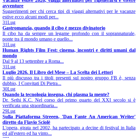
Vacanze estive 2026, viaggi alternativi per rigenerarsi e vivere
avventure
Suggerimenti per chi cerca tipi di viaggi alternativi per le vacanze
estive ecco alcuni modi per...
31
Lug
Gastromanzia, quando il cibo è mezzo divinatorio
Il cibo ha da sempre un legame profondo con il soprannaturale,
ponte tra il mondo umano e quello...
31
Lug
Human Rights Film Fest: cinema, incontri e diritti umani dal
mondo
Dal 9 al 13 settembre a Roma...
31
Lug
Luglio 2026. Il Libro del Mese – La Scelta dei Lettori
Il più discusso tra i titoli presenti sul nostro gruppo FB è, senza
dubbio, I Convitati Di Pietra...
30
Lug
Quando la tecnologia insegna, chi plasma la mente?
Dr. Sethi K.C. Nel corso del primo quarto del XXI secolo si è
verificata una straordinaria...
29
Lug
Sulla Piattaforma Streeen, 'Dan Fante An American Writer'
diretto da Flavio Sciolè
L'opera, girata nel 2002, ha partecipato a decine di festival in Italia
ed all'estero ed ha vinto...