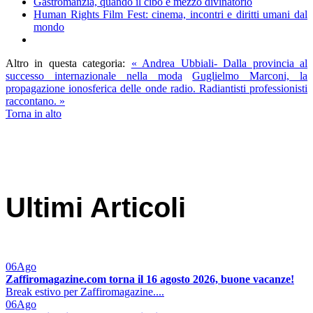
Gastromanzia, quando il cibo è mezzo divinatorio
Human Rights Film Fest: cinema, incontri e diritti umani dal
mondo
Altro in questa categoria:
« Andrea Ubbiali- Dalla provincia al
successo internazionale nella moda
Guglielmo Marconi, la
propagazione ionosferica delle onde radio. Radiantisti professionisti
raccontano. »
Torna in alto
Ultimi Articoli
06
Ago
Zaffiromagazine.com torna il 16 agosto 2026, buone vacanze!
Break estivo per Zaffiromagazine....
06
Ago