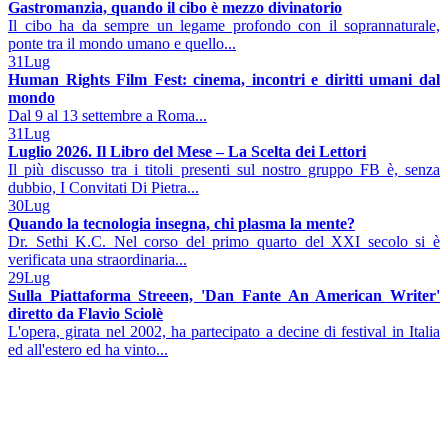
Gastromanzia, quando il cibo è mezzo divinatorio
Il cibo ha da sempre un legame profondo con il soprannaturale,
ponte tra il mondo umano e quello...
31
Lug
Human Rights Film Fest: cinema, incontri e diritti umani dal
mondo
Dal 9 al 13 settembre a Roma...
31
Lug
Luglio 2026. Il Libro del Mese – La Scelta dei Lettori
Il più discusso tra i titoli presenti sul nostro gruppo FB è, senza
dubbio, I Convitati Di Pietra...
30
Lug
Quando la tecnologia insegna, chi plasma la mente?
Dr. Sethi K.C. Nel corso del primo quarto del XXI secolo si è
verificata una straordinaria...
29
Lug
Sulla Piattaforma Streeen, 'Dan Fante An American Writer'
diretto da Flavio Sciolè
L'opera, girata nel 2002, ha partecipato a decine di festival in Italia
ed all'estero ed ha vinto...