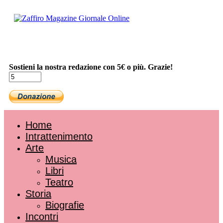
Sostieni la nostra redazione con 5€ o più. Grazie!
Home
Intrattenimento
Arte
Musica
Libri
Teatro
Storia
Biografie
Incontri