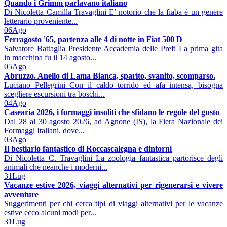
Quando i Grimm parlavano italiano
Di Nicoletta Camilla Travaglini E’ notorio che la fiaba è un genere
letterario proveniente...
06
Ago
Ferragosto '65, partenza alle 4 di notte in Fiat 500 D
Salvatore Battaglia Presidente Accademia delle Prefi La prima gita
in macchina fu il 14 agosto...
05
Ago
Abruzzo. Anello di Lama Bianca, sparito, svanito, scomparso.
Luciano Pellegrini Con il caldo torrido ed afa intensa, bisogna
scegliere escursioni tra boschi...
04
Ago
Casearia 2026, i formaggi insoliti che sfidano le regole del gusto
Dal 28 al 30 agosto 2026, ad Agnone (IS), la Fiera Nazionale dei
Formaggi Italiani, dove...
03
Ago
Il bestiario fantastico di Roccascalegna e dintorni
Di Nicoletta C. Travaglini La zoologia fantastica partorisce degli
animali che neanche i moderni...
31
Lug
Vacanze estive 2026, viaggi alternativi per rigenerarsi e vivere
avventure
Suggerimenti per chi cerca tipi di viaggi alternativi per le vacanze
estive ecco alcuni modi per...
31
Lug