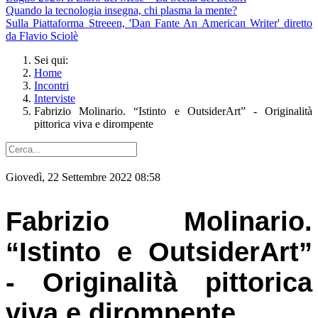
Quando la tecnologia insegna, chi plasma la mente?
Sulla Piattaforma Streeen, 'Dan Fante An American Writer' diretto
da Flavio Sciolè
Sei qui:
Home
Incontri
Interviste
Fabrizio Molinario. “Istinto e OutsiderArt” - Originalità
pittorica viva e dirompente
Giovedì, 22 Settembre 2022 08:58
Fabrizio Molinario.
“Istinto e OutsiderArt”
- Originalità pittorica
viva e dirompente