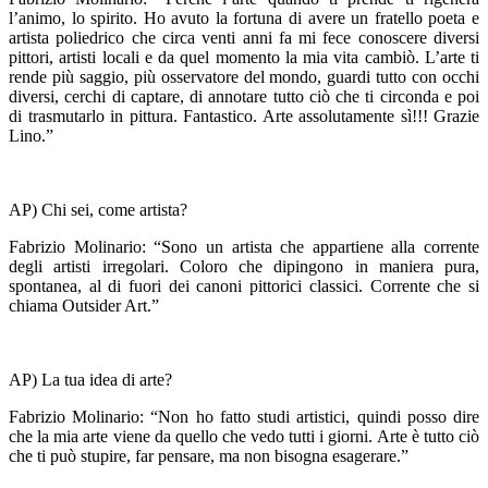
l’animo, lo spirito. Ho avuto la fortuna di avere un fratello poeta e
artista poliedrico che circa venti anni fa mi fece conoscere diversi
pittori, artisti locali e da quel momento la mia vita cambiò. L’arte ti
rende più saggio, più osservatore del mondo, guardi tutto con occhi
diversi, cerchi di captare, di annotare tutto ciò che ti circonda e poi
di trasmutarlo in pittura. Fantastico. Arte assolutamente sì!!! Grazie
Lino.”
AP) Chi sei, come artista?
Fabrizio Molinario: “Sono un artista che appartiene alla corrente
degli artisti irregolari. Coloro che dipingono in maniera pura,
spontanea, al di fuori dei canoni pittorici classici. Corrente che si
chiama Outsider Art.”
AP) La tua idea di arte?
Fabrizio Molinario: “Non ho fatto studi artistici, quindi posso dire
che la mia arte viene da quello che vedo tutti i giorni. Arte è tutto ciò
che ti può stupire, far pensare, ma non bisogna esagerare.”