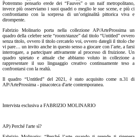
Potremmo pensarlo erede dei “Fauves” o un naif metropolitano,
invece più osserviamo i suoi quadri o meglio le sue scene, e più ci
confrontiamo con la sorpresa di un’originalità pittorica viva e
dirompente.
Fabrizio Molinario porta nella collezione AP/ArteProssima un
quadro della celebre serie “room/stanze” dal titolo “Untitled” ovvero
senza titolo, ovvero il titolo cercatelo voi, ovvero dategli il titolo che
vi pare… un invito anche in questo senso a giocare con l’arte, a farsi
interrogare, a partecipare attivamente al processo di fruizione. Un
quadro spietato e attuale che abbiamo voluto in collezione a
rappresentare il suo linguaggio creativo continuamente teso a
confrontarsi con la realtà.
Il quadro “Untitled” del 2021, è stato acquisito come n.31 di
AP/ArteProssima - pinacoteca d'arte contemporanea.
Intervista esclusiva a FABRIZIO MOLINARIO
AP) Perché l'arte sì?
Fabrizio Molinario: “Perché l’arte quando ti prende ti rigenera