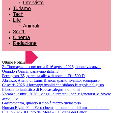
Interviste
Turismo
Tech
Life
Animali
Scritti
Cinema
Redazione
Ultime Notizie
Zaffiromagazine.com torna il 16 agosto 2026, buone vacanze!
Quando i Grimm parlavano italiano
Ferragosto '65, partenza alle 4 di notte in Fiat 500 D
Abruzzo. Anello di Lama Bianca, sparito, svanito, scomparso.
Casearia 2026, i formaggi insoliti che sfidano le regole del gusto
Il bestiario fantastico di Roccascalegna e dintorni
Vacanze estive 2026, viaggi alternativi per rigenerarsi e vivere
avventure
Gastromanzia, quando il cibo è mezzo divinatorio
Human Rights Film Fest: cinema, incontri e diritti umani dal mondo
Luglio 2026. Il Libro del Mese – La Scelta dei Lettori