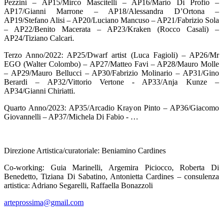
Pezzini – AP15/Mirco Mascitelli – AP16/Mario Di Profio –
AP17/Gianni Marrone – AP18/Alessandra D’Ortona –
AP19/Stefano Alisi – AP20/Luciano Mancuso – AP21/Fabrizio Sola
– AP22/Benito Macerata – AP23/Kraken (Rocco Casali) –
AP24/Tiziano Calcari.
Terzo Anno/2022: AP25/Dwarf artist (Luca Fagioli) – AP26/Mr
EGO (Walter Colombo) – AP27/Matteo Favi – AP28/Mauro Molle
– AP29/Mauro Bellucci – AP30/Fabrizio Molinario – AP31/Gino
Berardi – AP32/Vittorio Vertone - AP33/Anja Kunze –
AP34/Gianni Chiriatti.
Quarto Anno/2023: AP35/Arcadio Krayon Pinto – AP36/Giacomo
Giovannelli – AP37/Michela Di Fabio - …
Direzione Artistica/curatoriale: Beniamino Cardines
Co-working: Guia Marinelli, Argemira Piciocco, Roberta Di
Benedetto, Tiziana Di Sabatino, Antonietta Cardines – consulenza
artistica: Adriano Segarelli, Raffaella Bonazzoli
arteprossima@gmail.com