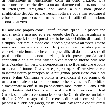
di generazione in generazione, come un dono prezioso. Una
tradizione secolare che diventa un atto d'amore collettivo, una sorta
di Intelligenza Artigianale che lancia la sua sfida globale
all'algoritmo dell'AI, perché nessun software potrà mai replicare il
calore di un punto cucito a mano libera o il battito di un tamburo
suonato dal vivo.
Il Carnevale, proprio come il caffè, diventa, quindi, un piacere che
non si nega a nessuno ed è per questo che l'arte carnascialesca si
mette a disposizione del prossimo e lo investe del diritto di incantarsi
e stupirsi, per fare in modo che la tecnologia serva all'essere umano
senza sostituire le sue emozioni. E questo concetto solidale prende
concretamente forma anche con la possibilità di donare una serie di
posti in tribuna alle persone anziane, sia che provengano da paesi
confinanti o da altre città italiane o che facciano ritorno nella loro
terra d'origine. Un gesto di riconoscenza verso il passato che è poi la
memoria del futuro. Una vera e propria opera d’arte vivente che
trasforma l’estro partenopeo nella più grande produzione corale del
paese. Palma Campania è pronta a rivendicare il suo primato di
unicità mondiale con tanto di documenti che ne attestano l'antichità e
a trasformare la città in un palcoscenico monumentale. Come i più
grandi Festival del Cinema si inizia il 7 e 8 febbraio con un Red
Carpet, sul quale accederanno le 9 storiche Quadriglie per un totale
di oltre 2.000 protagonisti. Un esercito di artisti e creativi che si
prepara alla sfida per gareggiare nelle varie categorie e conquistare il