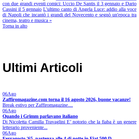
con due grandi eventi comici: Uccio De Santis il 3 gennaio e Dario
Cassini il 5 gennaio
L'ultimo canto di Angela Luce: addio alla voce
di Napoli che incantò i grandi del Novecento e segnò un'epoca tra
cinema, teatro e musica »
Torna in alto
Ultimi Articoli
06
Ago
Zaffiromagazine.com torna il 16 agosto 2026, buone vacanze!
Break estivo per Zaffiromagazine....
06
Ago
Quando i Grimm parlavano italiano
Di Nicoletta Camilla Travaglini E’ notorio che la fiaba è un genere
letterario proveniente...
06
Ago
Ferragosto '65, partenza alle 4 di notte in Fiat 500 D