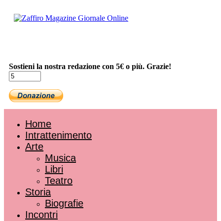
Sostieni la nostra redazione con 5€ o più. Grazie!
Home
Intrattenimento
Arte
Musica
Libri
Teatro
Storia
Biografie
Incontri