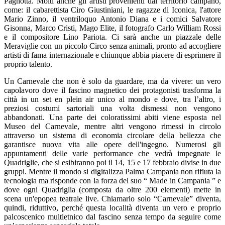
Pagnotta. Molti anche gli artisti provenienti dal territorio campano,
come: il cabarettista Ciro Giustiniani, le ragazze di Iconica, l'attore
Mario Zinno, il ventriloquo Antonio Diana e i comici Salvatore
Gisonna, Marco Cristi, Mago Elite, il fotografo Carlo William Rossi
e il compositore Lino Pariota. Ci sarà anche un piazzale delle
Meraviglie con un piccolo Circo senza animali, pronto ad accogliere
artisti di fama internazionale e chiunque abbia piacere di esprimere il
proprio talento.
Un Carnevale che non è solo da guardare, ma da vivere: un vero
capolavoro dove il fascino magnetico dei protagonisti trasforma la
città in un set en plein air unico al mondo e dove, tra l’altro, i
preziosi costumi sartoriali una volta dismessi non vengono
abbandonati. Una parte dei coloratissimi abiti viene esposta nel
Museo del Carnevale, mentre altri vengono rimessi in circolo
attraverso un sistema di economia circolare della bellezza che
garantisce nuova vita alle opere dell'ingegno. Numerosi gli
appuntamenti delle varie performance che vedrà impegnate le
Quadriglie, che si esibiranno poi il 14, 15 e 17 febbraio divise in due
gruppi. Mentre il mondo si digitalizza Palma Campania non rifiuta la
tecnologia ma risponde con la forza del suo “ Made in Campania ” e
dove ogni Quadriglia (composta da oltre 200 elementi) mette in
scena un'epopea teatrale live. Chiamarlo solo “Carnevale” diventa,
quindi, riduttivo, perché questa località diventa un vero e proprio
palcoscenico multietnico dal fascino senza tempo da seguire come