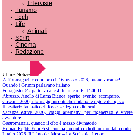
Interviste
Turismo
Tech
Life
Animali
Scritti
Cinema
Redazione
Ultime Notizie
Zaffiromagazine.com torna il 16 agosto 2026, buone vacanze!
Quando i Grimm parlavano italiano
Ferragosto '65, partenza alle 4 di notte in Fiat 500 D
Abruzzo. Anello di Lama Bianca, sparito, svanito, scomparso.
Casearia 2026, i formaggi insoliti che sfidano le regole del gusto
Il bestiario fantastico di Roccascalegna e dintorni
Vacanze estive 2026, viaggi alternativi per rigenerarsi e vivere
avventure
Gastromanzia, quando il cibo è mezzo divinatorio
Human Rights Film Fest: cinema, incontri e diritti umani dal mondo
Luglio 2026. Il Libro del Mese – La Scelta dei Lettori