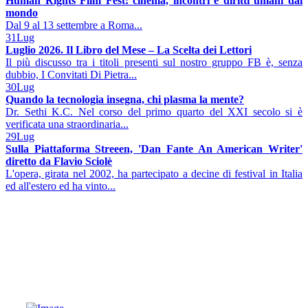
Human Rights Film Fest: cinema, incontri e diritti umani dal
mondo
Dal 9 al 13 settembre a Roma...
31
Lug
Luglio 2026. Il Libro del Mese – La Scelta dei Lettori
Il più discusso tra i titoli presenti sul nostro gruppo FB è, senza
dubbio, I Convitati Di Pietra...
30
Lug
Quando la tecnologia insegna, chi plasma la mente?
Dr. Sethi K.C. Nel corso del primo quarto del XXI secolo si è
verificata una straordinaria...
29
Lug
Sulla Piattaforma Streeen, 'Dan Fante An American Writer'
diretto da Flavio Sciolè
L'opera, girata nel 2002, ha partecipato a decine di festival in Italia
ed all'estero ed ha vinto...