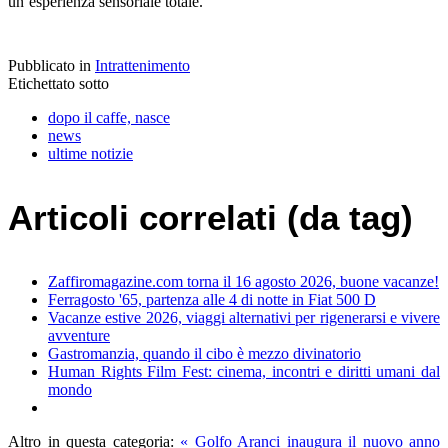
un’esperienza sensoriale totale.
Pubblicato in
Intrattenimento
Etichettato sotto
dopo il caffe, nasce
news
ultime notizie
Articoli correlati (da tag)
Zaffiromagazine.com torna il 16 agosto 2026, buone vacanze!
Ferragosto '65, partenza alle 4 di notte in Fiat 500 D
Vacanze estive 2026, viaggi alternativi per rigenerarsi e vivere
avventure
Gastromanzia, quando il cibo è mezzo divinatorio
Human Rights Film Fest: cinema, incontri e diritti umani dal
mondo
Altro in questa categoria:
« Golfo Aranci inaugura il nuovo anno