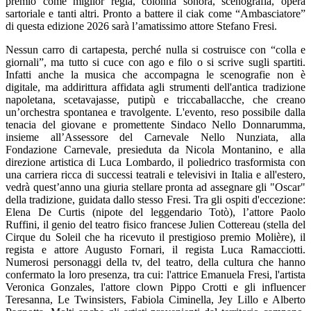
premio come miglior regia, colonna sonora, scenografia, opera
sartoriale e tanti altri. Pronto a battere il ciak come “Ambasciatore”
di questa edizione 2026 sarà l’amatissimo attore Stefano Fresi.
Nessun carro di cartapesta, perché nulla si costruisce con “colla e
giornali”, ma tutto si cuce con ago e filo o si scrive sugli spartiti.
Infatti anche la musica che accompagna le scenografie non è
digitale, ma addirittura affidata agli strumenti dell'antica tradizione
napoletana, scetavajasse, putipù e triccaballacche, che creano
un’orchestra spontanea e travolgente. L'evento, reso possibile dalla
tenacia del giovane e promettente Sindaco Nello Donnarumma,
insieme all’Assessore del Carnevale Nello Nunziata, alla
Fondazione Carnevale, presieduta da Nicola Montanino, e alla
direzione artistica di Luca Lombardo, il poliedrico trasformista con
una carriera ricca di successi teatrali e televisivi in Italia e all'estero,
vedrà quest’anno una giuria stellare pronta ad assegnare gli "Oscar"
della tradizione, guidata dallo stesso Fresi. Tra gli ospiti d'eccezione:
Elena De Curtis (nipote del leggendario Totò), l’attore Paolo
Ruffini, il genio del teatro fisico francese Julien Cottereau (stella del
Cirque du Soleil che ha ricevuto il prestigioso premio Molière), il
regista e attore Augusto Fornari, il regista Luca Ramacciotti.
Numerosi personaggi della tv, del teatro, della cultura che hanno
confermato la loro presenza, tra cui: l'attrice Emanuela Fresi, l'artista
Veronica Gonzales, l'attore clown Pippo Crotti e gli influencer
Teresanna, Le Twinsisters, Fabiola Ciminella, Jey Lillo e Alberto