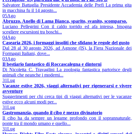
Salvatore Battaglia Presidente Accademia delle Prefi La prima gita
in macchina fu il 14 agosto...
05
Ago
Abruzzo. Anello di Lama Bianca, sparito, svanito, scomparso.
Luciano Pellegrini Con il caldo torrido ed afa intensa, bisogna
scegliere escursioni tra boschi...
04
Ago
Casearia 2026, i formaggi insoliti che sfidano le regole del gusto
Dal 28 al 30 agosto 2026, ad Agnone (IS), la Fiera Nazionale dei
Formaggi Italiani, dove...
03
Ago
Il bestiario fantastico di Roccascalegna e dintorni
Di Nicoletta C. Travaglini La zoologia fantastica partorisce degli
animali che neanche i moderni...
31
Lug
Vacanze estive 2026, viaggi alternativi per rigenerarsi e vivere
avventure
Suggerimenti per chi cerca tipi di viaggi alternativi per le vacanze
estive ecco alcuni modi per...
31
Lug
Gastromanzia, quando il cibo è mezzo divinatorio
Il cibo ha da sempre un legame profondo con il soprannaturale,
ponte tra il mondo umano e quello...
31
Lug