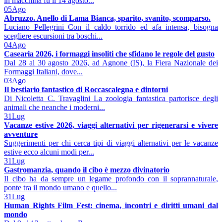
in macchina fu il 14 agosto...
05
Ago
Abruzzo. Anello di Lama Bianca, sparito, svanito, scomparso.
Luciano Pellegrini Con il caldo torrido ed afa intensa, bisogna
scegliere escursioni tra boschi...
04
Ago
Casearia 2026, i formaggi insoliti che sfidano le regole del gusto
Dal 28 al 30 agosto 2026, ad Agnone (IS), la Fiera Nazionale dei
Formaggi Italiani, dove...
03
Ago
Il bestiario fantastico di Roccascalegna e dintorni
Di Nicoletta C. Travaglini La zoologia fantastica partorisce degli
animali che neanche i moderni...
31
Lug
Vacanze estive 2026, viaggi alternativi per rigenerarsi e vivere
avventure
Suggerimenti per chi cerca tipi di viaggi alternativi per le vacanze
estive ecco alcuni modi per...
31
Lug
Gastromanzia, quando il cibo è mezzo divinatorio
Il cibo ha da sempre un legame profondo con il soprannaturale,
ponte tra il mondo umano e quello...
31
Lug
Human Rights Film Fest: cinema, incontri e diritti umani dal
mondo