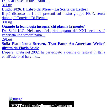
Dal 9 al 13 settembre a Roma...
31
Lug
Luglio 2026. Il Libro del Mese – La Scelta dei Lettori
Il più discusso tra i titoli presenti sul nostro gruppo FB è, senza
dubbio, I Convitati Di Pietra...
30
Lug
Quando la tecnologia insegna, chi plasma la mente?
Dr. Sethi K.C. Nel corso del primo quarto del XXI secolo si è
verificata una straordinaria...
29
Lug
Sulla Piattaforma Streeen, 'Dan Fante An American Writer'
diretto da Flavio Sciolè
L'opera, girata nel 2002, ha partecipato a decine di festival in Italia
ed all'estero ed ha vinto...
VISITA: giornaledimontesilvano.com