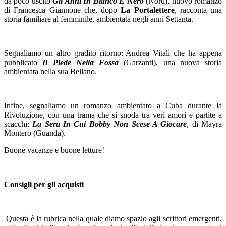
da poco uscito
Gli Anni In Bianco E Nero
(Nord), nuovo romanzo
di Francesca Giannone che, dopo
La Portalettere
, racconta una
storia familiare al femminile, ambientata negli anni Settanta.
Segnaliamo un altro gradito ritorno: Andrea Vitali che ha appena
pubblicato
Il Piede Nella Fossa
(Garzanti), una nuova storia
ambientata nella sua Bellano.
Infine, segnaliamo un romanzo ambientato a Cuba durante la
Rivoluzione, con una trama che si snoda tra veri amori e partite a
scacchi:
La Sera In Cui Bobby Non Scese A Giocare
, di Mayra
Montero (Guanda).
Buone vacanze e buone letture!
Consigli per gli acquisti
Questa è la rubrica nella quale diamo spazio agli scrittori emergenti,