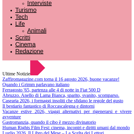
Interviste
Turismo
Tech
Life
Animali
Scritti
Cinema
Redazione
Ultime Notizie
Zaffiromagazine.com torna il 16 agosto 2026, buone vacanze!
Quando i Grimm parlavano italiano
Ferragosto '65, partenza alle 4 di notte in Fiat 500 D
Abruzzo. Anello di Lama Bianca, sparito, svanito, scomparso.
Casearia 2026, i formaggi insoliti che sfidano le regole del gusto
Il bestiario fantastico di Roccascalegna e dintorni
Vacanze estive 2026, viaggi alternativi per rigenerarsi e vivere
avventure
Gastromanzia, quando il cibo è mezzo divinatorio
Human Rights Film Fest: cinema, incontri e diritti umani dal mondo
Luglio 2026. Il Libro del Mese – La Scelta dei Lettori