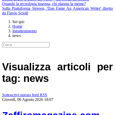
Quando la tecnologia insegna, chi plasma la mente?
Sulla Piattaforma Streeen, 'Dan Fante An American Writer' diretto
da Flavio Sciolè
Sei qui:
Home
Intrattenimento
news
Visualizza articoli per
tag: news
Sottoscrivi questo feed RSS
Giovedì, 06 Agosto 2026 18:07