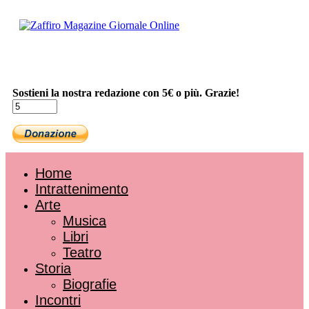
Sostieni la nostra redazione con 5€ o più. Grazie!
Home
Intrattenimento
Arte
Musica
Libri
Teatro
Storia
Biografie
Incontri