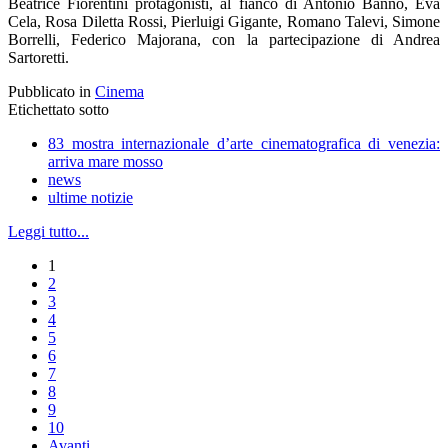
Beatrice Fiorentini protagonisti, al fianco di Antonio Bannò, Eva
Cela, Rosa Diletta Rossi, Pierluigi Gigante, Romano Talevi, Simone
Borrelli, Federico Majorana, con la partecipazione di Andrea
Sartoretti.
Pubblicato in
Cinema
Etichettato sotto
83 mostra internazionale d’arte cinematografica di venezia:
arriva mare mosso
news
ultime notizie
Leggi tutto...
1
2
3
4
5
6
7
8
9
10
Avanti