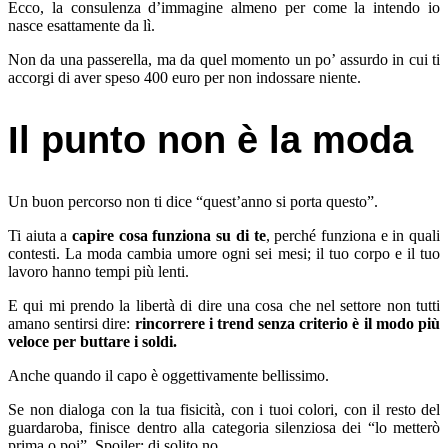
Ecco, la consulenza d’immagine almeno per come la intendo io
nasce esattamente da lì.
Non da una passerella, ma da quel momento un po’ assurdo in cui ti
accorgi di aver speso 400 euro per non indossare niente.
Il punto non è la moda
Un buon percorso non ti dice “quest’anno si porta questo”.
Ti aiuta a
capire cosa funziona su di te
, perché funziona e in quali
contesti. La moda cambia umore ogni sei mesi; il tuo corpo e il tuo
lavoro hanno tempi più lenti.
E qui mi prendo la libertà di dire una cosa che nel settore non tutti
amano sentirsi dire:
rincorrere i trend senza criterio è il modo più
veloce per buttare i soldi.
Anche quando il capo è oggettivamente bellissimo.
Se non dialoga con la tua fisicità, con i tuoi colori, con il resto del
guardaroba, finisce dentro alla categoria silenziosa dei “lo metterò
prima o poi”. Spoiler: di solito no.