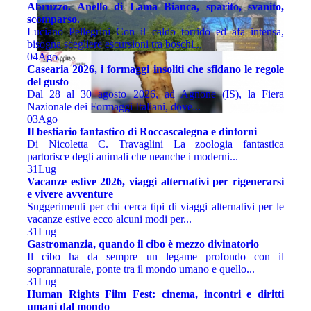
Abruzzo. Anello di Lama Bianca, sparito, svanito,
scomparso.
Luciano Pellegrini Con il caldo torrido ed afa intensa,
bisogna scegliere escursioni tra boschi...
04
Ago
Casearia 2026, i formaggi insoliti che sfidano le regole
del gusto
Dal 28 al 30 agosto 2026, ad Agnone (IS), la Fiera
Nazionale dei Formaggi Italiani, dove...
03
Ago
Il bestiario fantastico di Roccascalegna e dintorni
Di Nicoletta C. Travaglini La zoologia fantastica
partorisce degli animali che neanche i moderni...
31
Lug
Vacanze estive 2026, viaggi alternativi per rigenerarsi
e vivere avventure
Suggerimenti per chi cerca tipi di viaggi alternativi per le
vacanze estive ecco alcuni modi per...
31
Lug
Gastromanzia, quando il cibo è mezzo divinatorio
Il cibo ha da sempre un legame profondo con il
soprannaturale, ponte tra il mondo umano e quello...
31
Lug
Human Rights Film Fest: cinema, incontri e diritti
umani dal mondo