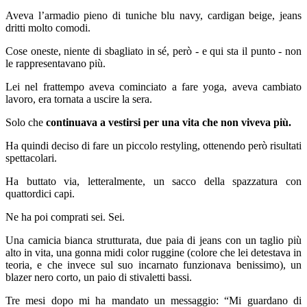
Aveva l’armadio pieno di tuniche blu navy, cardigan beige, jeans
dritti molto comodi.
Cose oneste, niente di sbagliato in sé, però - e qui sta il punto - non
le rappresentavano più.
Lei nel frattempo aveva cominciato a fare yoga, aveva cambiato
lavoro, era tornata a uscire la sera.
Solo che
continuava a vestirsi per una vita che non viveva più.
Ha quindi deciso di fare un piccolo restyling, ottenendo però risultati
spettacolari.
Ha buttato via, letteralmente, un sacco della spazzatura con
quattordici capi.
Ne ha poi comprati sei. Sei.
Una camicia bianca strutturata, due paia di jeans con un taglio più
alto in vita, una gonna midi color ruggine (colore che lei detestava in
teoria, e che invece sul suo incarnato funzionava benissimo), un
blazer nero corto, un paio di stivaletti bassi.
Tre mesi dopo mi ha mandato un messaggio: “Mi guardano di