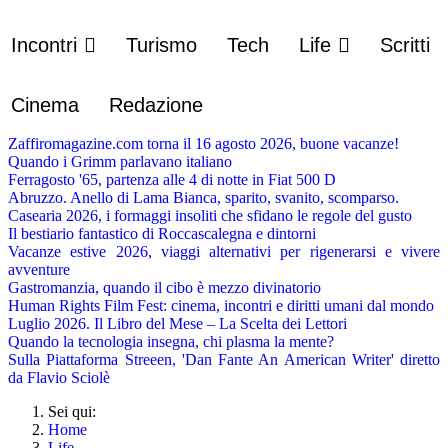
Incontri
Turismo
Tech
Life
Scritti
Cinema
Redazione
Zaffiromagazine.com torna il 16 agosto 2026, buone vacanze!
Quando i Grimm parlavano italiano
Ferragosto '65, partenza alle 4 di notte in Fiat 500 D
Abruzzo. Anello di Lama Bianca, sparito, svanito, scomparso.
Casearia 2026, i formaggi insoliti che sfidano le regole del gusto
Il bestiario fantastico di Roccascalegna e dintorni
Vacanze estive 2026, viaggi alternativi per rigenerarsi e vivere
avventure
Gastromanzia, quando il cibo è mezzo divinatorio
Human Rights Film Fest: cinema, incontri e diritti umani dal mondo
Luglio 2026. Il Libro del Mese – La Scelta dei Lettori
Quando la tecnologia insegna, chi plasma la mente?
Sulla Piattaforma Streeen, 'Dan Fante An American Writer' diretto
da Flavio Sciolè
Sei qui:
Home
Life