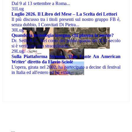
Dal 9 al 13 settembre a Roma...
31
Lug
Luglio 2026. Il Libro del Mese – La Scelta dei Lettori
Il più discusso tra i titoli presenti sul nostro gruppo FB è,
senza dubbio, I Convitati Di Pietra...
30
Lug
Quando la tecnologia insegna, chi plasma la mente?
Dr. Sethi K.C. Nel corso del primo quarto del XXI secolo
si è verificata una straordinaria...
29
Lug
Sulla Piattaforma Streeen, 'Dan Fante An American
Writer' diretto da Flavio Sciolè
L'opera, girata nel 2002, ha partecipato a decine di festival
in Italia ed all'estero ed ha vinto...