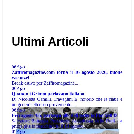
Ultimi Articoli
06
Ago
Zaffiromagazine.com torna il 16 agosto 2026, buone
vacanze!
Break estivo per Zaffiromagazine....
06
Ago
Quando i Grimm parlavano italiano
Di Nicoletta Camilla Travaglini E’ notorio che la fiaba è
un genere letterario proveniente...
06
Ago
Ferragosto '65, partenza alle 4 di notte in Fiat 500 D
Salvatore Battaglia Presidente Accademia delle Prefi La
prima gita in macchina fu il 14 agosto...
05
Ago