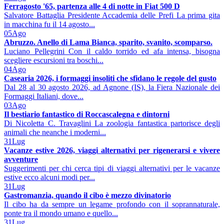
Ferragosto '65, partenza alle 4 di notte in Fiat 500 D
Salvatore Battaglia Presidente Accademia delle Prefi La prima gita
in macchina fu il 14 agosto...
05
Ago
Abruzzo. Anello di Lama Bianca, sparito, svanito, scomparso.
Luciano Pellegrini Con il caldo torrido ed afa intensa, bisogna
scegliere escursioni tra boschi...
04
Ago
Casearia 2026, i formaggi insoliti che sfidano le regole del gusto
Dal 28 al 30 agosto 2026, ad Agnone (IS), la Fiera Nazionale dei
Formaggi Italiani, dove...
03
Ago
Il bestiario fantastico di Roccascalegna e dintorni
Di Nicoletta C. Travaglini La zoologia fantastica partorisce degli
animali che neanche i moderni...
31
Lug
Vacanze estive 2026, viaggi alternativi per rigenerarsi e vivere
avventure
Suggerimenti per chi cerca tipi di viaggi alternativi per le vacanze
estive ecco alcuni modi per...
31
Lug
Gastromanzia, quando il cibo è mezzo divinatorio
Il cibo ha da sempre un legame profondo con il soprannaturale,
ponte tra il mondo umano e quello...
31
Lug