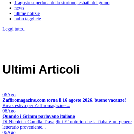
1 agosto superluna dello storione, esbath del grano
news
ultime notizie
bubu tagghete
Leggi tutto...
Ultimi Articoli
06
Ago
Zaffiromagazine.com torna il 16 agosto 2026, buone vacanze!
Break estivo per Zaffiromagazine....
06
Ago
Quando i Grimm parlavano italiano
Di Nicoletta Camilla Travaglini E’ notorio che la fiaba è un genere
letterario proveniente...
06
Ago