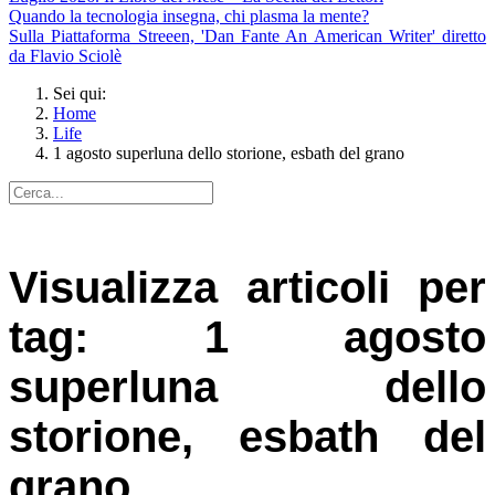
Quando la tecnologia insegna, chi plasma la mente?
Sulla Piattaforma Streeen, 'Dan Fante An American Writer' diretto
da Flavio Sciolè
Sei qui:
Home
Life
1 agosto superluna dello storione, esbath del grano
Visualizza articoli per
tag: 1 agosto
superluna dello
storione, esbath del
grano