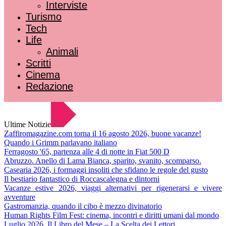
Interviste
Turismo
Tech
Life
Animali
Scritti
Cinema
Redazione
Ultime Notizie
Zaffiromagazine.com torna il 16 agosto 2026, buone vacanze!
Quando i Grimm parlavano italiano
Ferragosto '65, partenza alle 4 di notte in Fiat 500 D
Abruzzo. Anello di Lama Bianca, sparito, svanito, scomparso.
Casearia 2026, i formaggi insoliti che sfidano le regole del gusto
Il bestiario fantastico di Roccascalegna e dintorni
Vacanze estive 2026, viaggi alternativi per rigenerarsi e vivere
avventure
Gastromanzia, quando il cibo è mezzo divinatorio
Human Rights Film Fest: cinema, incontri e diritti umani dal mondo
Luglio 2026. Il Libro del Mese – La Scelta dei Lettori