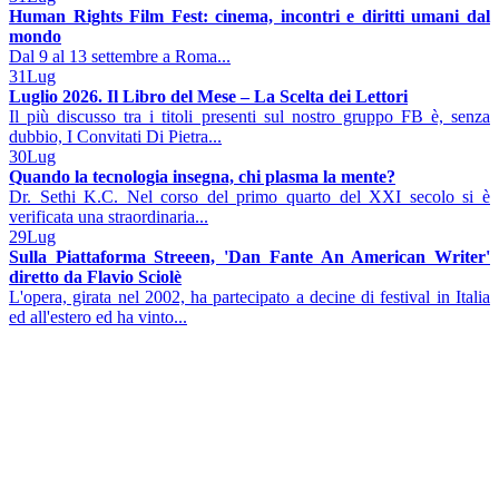
Human Rights Film Fest: cinema, incontri e diritti umani dal
mondo
Dal 9 al 13 settembre a Roma...
31
Lug
Luglio 2026. Il Libro del Mese – La Scelta dei Lettori
Il più discusso tra i titoli presenti sul nostro gruppo FB è, senza
dubbio, I Convitati Di Pietra...
30
Lug
Quando la tecnologia insegna, chi plasma la mente?
Dr. Sethi K.C. Nel corso del primo quarto del XXI secolo si è
verificata una straordinaria...
29
Lug
Sulla Piattaforma Streeen, 'Dan Fante An American Writer'
diretto da Flavio Sciolè
L'opera, girata nel 2002, ha partecipato a decine di festival in Italia
ed all'estero ed ha vinto...