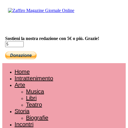
Sostieni la nostra redazione con 5€ o più. Grazie!
Home
Intrattenimento
Arte
Musica
Libri
Teatro
Storia
Biografie
Incontri