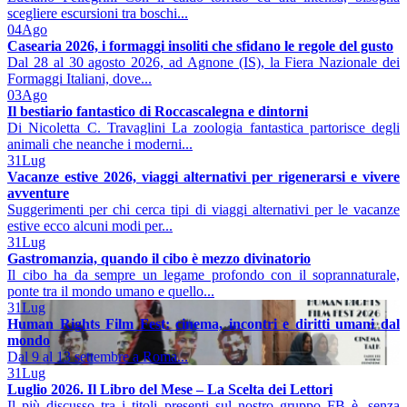
scegliere escursioni tra boschi...
04
Ago
Casearia 2026, i formaggi insoliti che sfidano le regole del gusto
Dal 28 al 30 agosto 2026, ad Agnone (IS), la Fiera Nazionale dei
Formaggi Italiani, dove...
03
Ago
Il bestiario fantastico di Roccascalegna e dintorni
Di Nicoletta C. Travaglini La zoologia fantastica partorisce degli
animali che neanche i moderni...
31
Lug
Vacanze estive 2026, viaggi alternativi per rigenerarsi e vivere
avventure
Suggerimenti per chi cerca tipi di viaggi alternativi per le vacanze
estive ecco alcuni modi per...
31
Lug
Gastromanzia, quando il cibo è mezzo divinatorio
Il cibo ha da sempre un legame profondo con il soprannaturale,
ponte tra il mondo umano e quello...
31
Lug
Human Rights Film Fest: cinema, incontri e diritti umani dal
mondo
Dal 9 al 13 settembre a Roma...
31
Lug
Luglio 2026. Il Libro del Mese – La Scelta dei Lettori
Il più discusso tra i titoli presenti sul nostro gruppo FB è, senza