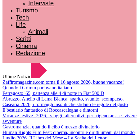
Interviste
Turismo
Tech
Life
Animali
Scritti
Cinema
Redazione
Ultime Notizie
Zaffiromagazine.com torna il 16 agosto 2026, buone vacanze!
Quando i Grimm parlavano italiano
Ferragosto '65, partenza alle 4 di notte in Fiat 500 D
Abruzzo. Anello di Lama Bianca, sparito, svanito, scomparso.
Casearia 2026, i formaggi insoliti che sfidano le regole del gusto
Il bestiario fantastico di Roccascalegna e dintorni
Vacanze estive 2026, viaggi alternativi per rigenerarsi e vivere
avventure
Gastromanzia, quando il cibo è mezzo divinatorio
Human Rights Film Fest: cinema, incontri e diritti umani dal mondo
Luglio 2026. Il Libro del Mese – La Scelta dei Lettori