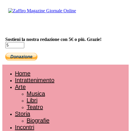
Sostieni la nostra redazione con 5€ o più. Grazie!
Home
Intrattenimento
Arte
Musica
Libri
Teatro
Storia
Biografie
Incontri