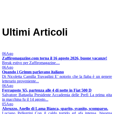
Ultimi Articoli
06
Ago
Zaffiromagazine.com torna il 16 agosto 2026, buone vacanze!
Break estivo per Zaffiromagazine....
06
Ago
Quando i Grimm parlavano italiano
Di Nicoletta Camilla Travaglini E’ notorio che la fiaba è un genere
letterario proveniente...
06
Ago
Ferragosto '65, partenza alle 4 di notte in Fiat 500 D
Salvatore Battaglia Presidente Accademia delle Prefi La prima gita
in macchina fu il 14 agosto...
05
Ago
Abruzzo. Anello di Lama Bianca, sparito, svanito, scomparso.
Luciano Pellegrini Con il caldo torrido ed afa intensa, bisogna