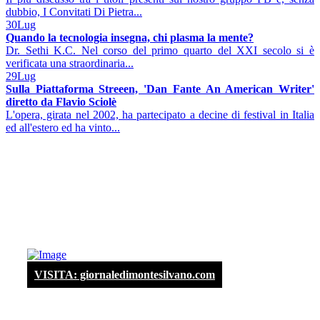
dubbio, I Convitati Di Pietra...
30
Lug
Quando la tecnologia insegna, chi plasma la mente?
Dr. Sethi K.C. Nel corso del primo quarto del XXI secolo si è
verificata una straordinaria...
29
Lug
Sulla Piattaforma Streeen, 'Dan Fante An American Writer'
diretto da Flavio Sciolè
L'opera, girata nel 2002, ha partecipato a decine di festival in Italia
ed all'estero ed ha vinto...
VISITA: giornaledimontesilvano.com