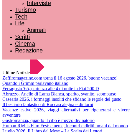
Interviste
Turismo
Tech
Life
Animali
Scritti
Cinema
Redazione
Ultime Notizie
Zaffiromagazine.com torna il 16 agosto 2026, buone vacanze!
Quando i Grimm parlavano italiano
Ferragosto '65, partenza alle 4 di notte in Fiat 500 D
Abruzzo. Anello di Lama Bianca, sparito, svanito, scomparso.
Casearia 2026, i formaggi insoliti che sfidano le regole del gusto
Il bestiario fantastico di Roccascalegna e dintorni
Vacanze estive 2026, viaggi alternativi per rigenerarsi e vivere
avventure
Gastromanzia, quando il cibo è mezzo divinatorio
Human Rights Film Fest: cinema, incontri e diritti umani dal mondo
Luglio 2026. Il Libro del Mese – La Scelta dei Lettori