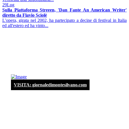
29
Lug
Sulla Piattaforma Streeen, 'Dan Fante An American Writer'
diretto da Flavio Sciolè
L'opera, girata nel 2002, ha partecipato a decine di festival in Italia
ed all'estero ed ha vinto...
VISITA: giornaledimontesilvano.com