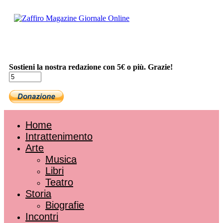
Sostieni la nostra redazione con 5€ o più. Grazie!
Home
Intrattenimento
Arte
Musica
Libri
Teatro
Storia
Biografie
Incontri