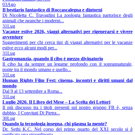
03
Ago
Il bestiario fantastico di Roccascalegna e dintorni
Di Nicoletta C. Travaglini La zoologia fantastica partorisce degli
animali che neanche i moderni...
31
Lug
Vacanze estive 2026, viaggi alternativi per rigenerarsi e vivere
avventure
Suggerimenti per chi cerca tipi di viaggi alternativi per le vacanze
estive ecco alcuni modi per...
31
Lug
Gastromanzia, quando il cibo è mezzo divinatorio
Il cibo ha da sempre un legame profondo con il soprannaturale,
ponte tra il mondo umano e quello...
31
Lug
Human Rights Film Fest: cinema, incontri e diritti umani dal
mondo
Dal 9 al 13 settembre a Roma...
31
Lug
Luglio 2026. Il Libro del Mese – La Scelta dei Lettori
Il più discusso tra i titoli presenti sul nostro gruppo FB è, senza
dubbio, I Convitati Di Pietra...
30
Lug
Quando la tecnologia insegna, chi plasma la mente?
Dr. Sethi K.C. Nel corso del primo quarto del XXI secolo si è
verificata una straordinaria...