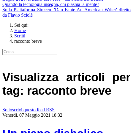
Quando la tecnologia insegna, chi plasma la mente?
Sulla Piattaforma Streeen, 'Dan Fante An American Writer' diretto
da Flavio Sciolè
Sei qui:
Home
Scritti
racconto breve
Visualizza articoli per
tag: racconto breve
Sottoscrivi questo feed RSS
Venerdì, 07 Maggio 2021 18:32