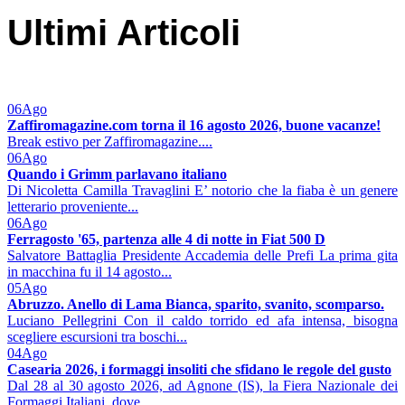
Ultimi Articoli
06
Ago
Zaffiromagazine.com torna il 16 agosto 2026, buone vacanze!
Break estivo per Zaffiromagazine....
06
Ago
Quando i Grimm parlavano italiano
Di Nicoletta Camilla Travaglini E’ notorio che la fiaba è un genere
letterario proveniente...
06
Ago
Ferragosto '65, partenza alle 4 di notte in Fiat 500 D
Salvatore Battaglia Presidente Accademia delle Prefi La prima gita
in macchina fu il 14 agosto...
05
Ago
Abruzzo. Anello di Lama Bianca, sparito, svanito, scomparso.
Luciano Pellegrini Con il caldo torrido ed afa intensa, bisogna
scegliere escursioni tra boschi...
04
Ago
Casearia 2026, i formaggi insoliti che sfidano le regole del gusto
Dal 28 al 30 agosto 2026, ad Agnone (IS), la Fiera Nazionale dei
Formaggi Italiani, dove...