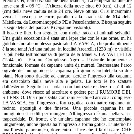
Pretoro CH, Parco Nazionale della Maiella). La temperatura alle ore
nove era di - 05 °C , l’Altezza della neve circa 69 (cm), di cui 12
(cm) della neve caduta nelle 24 ore. Neve ottima! Ci si incammina
verso il bosco, che corre parallelo alla strada statale 614 della
Maielletta, da Lettomanoppello PE a Passolanciano. Bisogna seguire
la segnaletica del parco CP (capanne pastorali).
Il bosco è fitto, ben segnato, con molte tracce di animali selvatici.
Una guida eccezionale è stata una lepre che con le sue orme, mi ha
guidato sino al complesso pastorale LA VASCA, che probabilmente
è la sua tana! Ad una radura, in località Arcarelli (1238 m), è visibile
la più bella testimonianza di pietra della Maiella, LA VALLETTA
(1244 m). Era un Complesso Agro – Pastorale imponente e
funzionale, formata da capanne unite da muretti. Interessante l’arco
ogivale del mungitoio e la capanna più grande, architettata su due
piani. Non sono riuscito ad entrare, perché l’ingresso alla capanna
era ostacolato dalla neve alta e gelata. Le foto le ho scattate
dall’esterno. Seguito la cispolata con tanto sole e silenzio… è il mio
ambiente, dove riesco ad ascoltare e godere per il RUMORE DEL
SILENZIO. Una ripida salita con rami secchi ed arrivo al complesso
LA VASCA, con l’ingresso a forma gotica, con quattro capanne, un
recinto, ripostigli e due finestre. Una piccola capanna ha un
mungitoio e i sedili per mungere. All’ingresso c’è una bella vasca
trapezoidale. Di fronte, c’è un’altra capanna che ho contemplato
lungamente, anche questa ha l’ingresso a forma gotica. L’interno ha
una finestra panoramica, dove entra la luce che ti fa rilassare. CHE