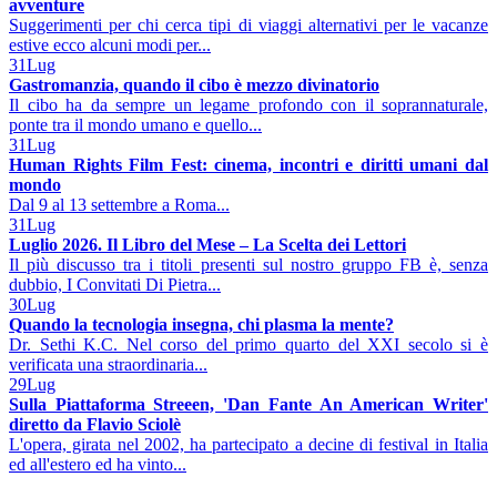
avventure
Suggerimenti per chi cerca tipi di viaggi alternativi per le vacanze
estive ecco alcuni modi per...
31
Lug
Gastromanzia, quando il cibo è mezzo divinatorio
Il cibo ha da sempre un legame profondo con il soprannaturale,
ponte tra il mondo umano e quello...
31
Lug
Human Rights Film Fest: cinema, incontri e diritti umani dal
mondo
Dal 9 al 13 settembre a Roma...
31
Lug
Luglio 2026. Il Libro del Mese – La Scelta dei Lettori
Il più discusso tra i titoli presenti sul nostro gruppo FB è, senza
dubbio, I Convitati Di Pietra...
30
Lug
Quando la tecnologia insegna, chi plasma la mente?
Dr. Sethi K.C. Nel corso del primo quarto del XXI secolo si è
verificata una straordinaria...
29
Lug
Sulla Piattaforma Streeen, 'Dan Fante An American Writer'
diretto da Flavio Sciolè
L'opera, girata nel 2002, ha partecipato a decine di festival in Italia
ed all'estero ed ha vinto...