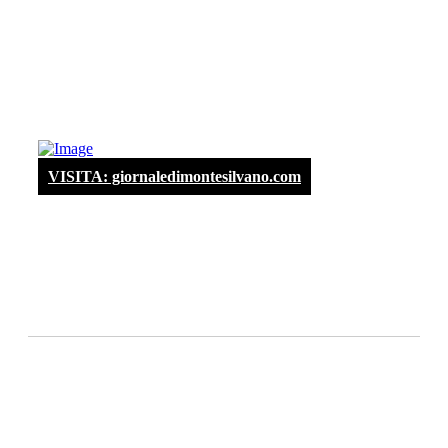
VISITA: giornaledimontesilvano.com