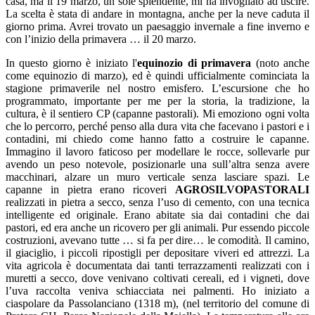
casa, ma il 19 marzo, un sole splendente, mi ha invogliato ad uscire.
La scelta è stata di andare in montagna, anche per la neve caduta il
giorno prima. Avrei trovato un paesaggio invernale a fine inverno e
con l’inizio della primavera … il 20 marzo.
In questo giorno è iniziato l'
equinozio di primavera
(noto anche
come equinozio di marzo), ed è quindi ufficialmente cominciata la
stagione primaverile nel nostro emisfero. L’escursione che ho
programmato, importante per me per la storia, la tradizione, la
cultura, è il sentiero CP (capanne pastorali). Mi emoziono ogni volta
che lo percorro, perché penso alla dura vita che facevano i pastori e i
contadini, mi chiedo come hanno fatto a costruire le capanne.
Immagino il lavoro faticoso per modellare le rocce, sollevarle pur
avendo un peso notevole, posizionarle una sull’altra senza avere
macchinari, alzare un muro verticale senza lasciare spazi. Le
capanne in pietra erano ricoveri
AGROSILVOPASTORALI
realizzati in pietra a secco, senza l’uso di cemento, con una tecnica
intelligente ed originale. Erano abitate sia dai contadini che dai
pastori, ed era anche un ricovero per gli animali. Pur essendo piccole
costruzioni, avevano tutte … si fa per dire… le comodità. Il camino,
il giaciglio, i piccoli ripostigli per depositare viveri ed attrezzi. La
vita agricola è documentata dai tanti terrazzamenti realizzati con i
muretti a secco, dove venivano coltivati cereali, ed i vigneti, dove
l’uva raccolta veniva schiacciata nei palmenti. Ho iniziato a
ciaspolare da Passolanciano (1318 m), (nel territorio del comune di