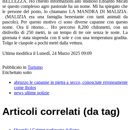
BELLEZZA. Ho chiesto informazioni allo studioso Edoardo Micati
se questo complesso agro pastorale ha un nome. Mi ha spiegato che
le persone del posto, lo chiamano LA MANDRA DI MALIZIA.
(MALIZIA era una famiglia benestante con tanti animali da
pascolo). Per questo motivo ci sono diverse capanne con questo
nome. Ora il ritorno… Ho percorso 8,200 chilometri, con un
dislivello di 250 metri, in un tempo di tre ore senza le soste. La
giornata è stata stupenda con il sole e con una temperatura gradita.
Tolgo le ciaspole a pochi metri dalla vettura.
Ultima modifica il Lunedì, 24 Marzo 2025 09:09
Pubblicato in
Turismo
Etichettato sotto
abruzzo le capanne in pietra a secco, conosciute erroneamente
come tholos
news ultime notizie
Articoli correlati (da tag)
Quando i Grimm parlavano italiano