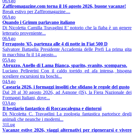
06
Ago
Zaffiromagazine.com torna il 16 agosto 2026, buone vacanze!
Break estivo per Zaffiromagazine....
06
Ago
Quando i Grimm parlavano italiano
Di Nicoletta Camilla Travaglini E’ notorio che la fiaba è un genere
letterario proveniente...
06
Ago
Ferragosto '65, partenza alle 4 di notte in Fiat 500 D
Salvatore Battaglia Presidente Accademia delle Prefi La prima gita
in macchina fu il 14 agosto...
05
Ago
Abruzzo. Anello di Lama Bianca, sparito, svanito, scomparso.
Luciano Pellegrini Con il caldo torrido ed afa intensa, bisogna
scegliere escursioni tra boschi...
04
Ago
Casearia 2026, i formaggi insoliti che sfidano le regole del gusto
Dal 28 al 30 agosto 2026, ad Agnone (IS), la Fiera Nazionale dei
Formaggi Italiani, dove...
03
Ago
Il bestiario fantastico di Roccascalegna e dintorni
Di Nicoletta C. Travaglini La zoologia fantastica partorisce degli
animali che neanche i moderni...
31
Lug
Vacanze estive 2026, viaggi alternativi per rigenerarsi e vivere