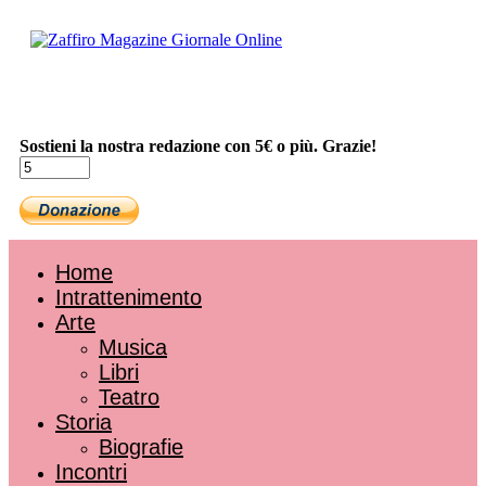
Sostieni la nostra redazione con 5€ o più. Grazie!
Home
Intrattenimento
Arte
Musica
Libri
Teatro
Storia
Biografie
Incontri