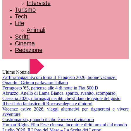
Interviste
Turismo
Tech
Life
Animali
Scritti
Cinema
Redazione
Ultime Notizie
Zaffiromagazine.com torna il 16 agosto 2026, buone vacanze!
Quando i Grimm parlavano italiano
Ferragosto '65, partenza alle 4 di notte in Fiat 500 D
Abruzzo. Anello di Lama Bianca, sparito, svanito, scomparso.
Casearia 2026, i formaggi insoliti che sfidano le regole del gusto
Il bestiario fantastico di Roccascalegna e dintorni
Vacanze estive 2026, viaggi alternativi per rigenerarsi e vivere
avventure
Gastromanzia, quando il cibo è mezzo divinatorio
Human Rights Film Fest: cinema, incontri e diritti umani dal mondo
Luglio 2026. Il Libro del Mese – La Scelta dei Lettori