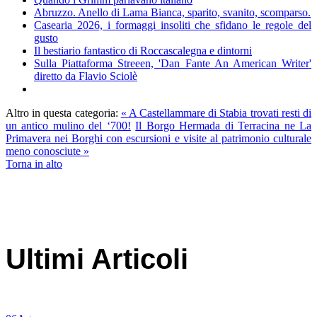
Abruzzo. Anello di Lama Bianca, sparito, svanito, scomparso.
Casearia 2026, i formaggi insoliti che sfidano le regole del
gusto
Il bestiario fantastico di Roccascalegna e dintorni
Sulla Piattaforma Streeen, 'Dan Fante An American Writer'
diretto da Flavio Sciolè
Altro in questa categoria:
« A Castellammare di Stabia trovati resti di
un antico mulino del ‘700!
Il Borgo Hermada di Terracina ne La
Primavera nei Borghi con escursioni e visite al patrimonio culturale
meno conosciute »
Torna in alto
Ultimi Articoli