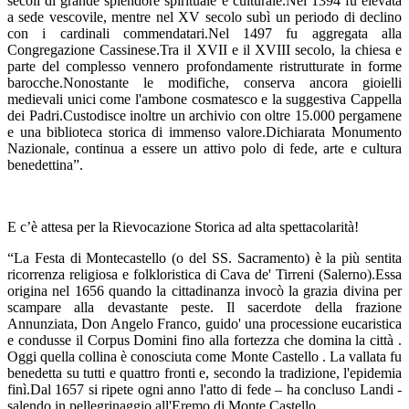
secoli di grande splendore spirituale e culturale.Nel 1394 fu elevata
a sede vescovile, mentre nel XV secolo subì un periodo di declino
con i cardinali commendatari.Nel 1497 fu aggregata alla
Congregazione Cassinese.Tra il XVII e il XVIII secolo, la chiesa e
parte del complesso vennero profondamente ristrutturate in forme
barocche.Nonostante le modifiche, conserva ancora gioielli
medievali unici come l'ambone cosmatesco e la suggestiva Cappella
dei Padri.Custodisce inoltre un archivio con oltre 15.000 pergamene
e una biblioteca storica di immenso valore.Dichiarata Monumento
Nazionale, continua a essere un attivo polo di fede, arte e cultura
benedettina”.
E c’è attesa per la Rievocazione Storica ad alta spettacolarità!
“La Festa di Montecastello (o del SS. Sacramento) è la più sentita
ricorrenza religiosa e folkloristica di Cava de' Tirreni (Salerno).Essa
origina nel 1656 quando la cittadinanza invocò la grazia divina per
scampare alla devastante peste. Il sacerdote della frazione
Annunziata, Don Angelo Franco, guido' una processione eucaristica
e condusse il Corpus Domini fino alla fortezza che domina la città .
Oggi quella collina è conosciuta come Monte Castello . La vallata fu
benedetta su tutti e quattro fronti e, secondo la tradizione, l'epidemia
finì.Dal 1657 si ripete ogni anno l'atto di fede – ha concluso Landi -
salendo in pellegrinaggio all'Eremo di Monte Castello.