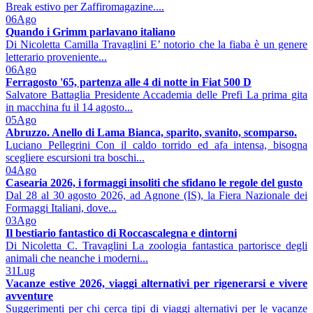
Break estivo per Zaffiromagazine....
06
Ago
Quando i Grimm parlavano italiano
Di Nicoletta Camilla Travaglini E’ notorio che la fiaba è un genere
letterario proveniente...
06
Ago
Ferragosto '65, partenza alle 4 di notte in Fiat 500 D
Salvatore Battaglia Presidente Accademia delle Prefi La prima gita
in macchina fu il 14 agosto...
05
Ago
Abruzzo. Anello di Lama Bianca, sparito, svanito, scomparso.
Luciano Pellegrini Con il caldo torrido ed afa intensa, bisogna
scegliere escursioni tra boschi...
04
Ago
Casearia 2026, i formaggi insoliti che sfidano le regole del gusto
Dal 28 al 30 agosto 2026, ad Agnone (IS), la Fiera Nazionale dei
Formaggi Italiani, dove...
03
Ago
Il bestiario fantastico di Roccascalegna e dintorni
Di Nicoletta C. Travaglini La zoologia fantastica partorisce degli
animali che neanche i moderni...
31
Lug
Vacanze estive 2026, viaggi alternativi per rigenerarsi e vivere
avventure
Suggerimenti per chi cerca tipi di viaggi alternativi per le vacanze