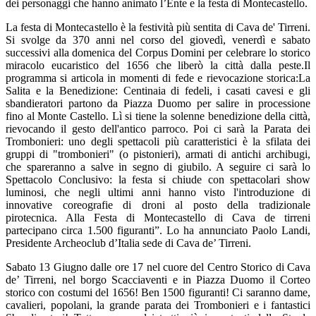
dei personaggi che hanno animato l’Ente e la festa di Montecastello.
La festa di Montecastello è la festività più sentita di Cava de' Tirreni.
Si svolge da 370 anni nel corso del giovedì, venerdì e sabato
successivi alla domenica del Corpus Domini per celebrare lo storico
miracolo eucaristico del 1656 che liberò la città dalla peste.Il
programma si articola in momenti di fede e rievocazione storica:La
Salita e la Benedizione: Centinaia di fedeli, i casati cavesi e gli
sbandieratori partono da Piazza Duomo per salire in processione
fino al Monte Castello. Lì si tiene la solenne benedizione della città,
rievocando il gesto dell'antico parroco. Poi ci sarà la Parata dei
Trombonieri: uno degli spettacoli più caratteristici è la sfilata dei
gruppi di "trombonieri" (o pistonieri), armati di antichi archibugi,
che spareranno a salve in segno di giubilo. A seguire ci sarà lo
Spettacolo Conclusivo: la festa si chiude con spettacolari show
luminosi, che negli ultimi anni hanno visto l'introduzione di
innovative coreografie di droni al posto della tradizionale
pirotecnica. Alla Festa di Montecastello di Cava de tirreni
partecipano circa 1.500 figuranti”. Lo ha annunciato Paolo Landi,
Presidente Archeoclub d’Italia sede di Cava de’ Tirreni.
Sabato 13 Giugno dalle ore 17 nel cuore del Centro Storico di Cava
de’ Tirreni, nel borgo Scacciaventi e in Piazza Duomo il Corteo
storico con costumi del 1656! Ben 1500 figuranti! Ci saranno dame,
cavalieri, popolani, la grande parata dei Trombonieri e i fantastici