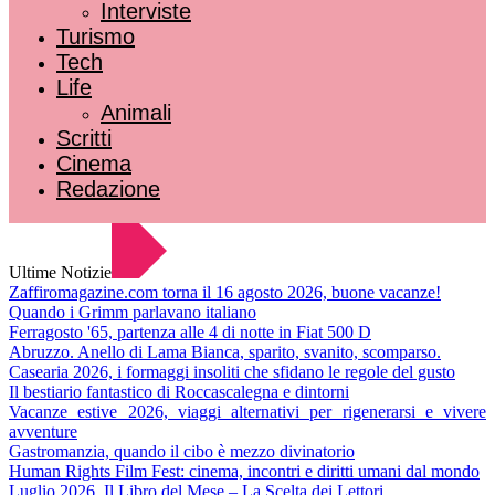
Interviste
Turismo
Tech
Life
Animali
Scritti
Cinema
Redazione
Ultime Notizie
Zaffiromagazine.com torna il 16 agosto 2026, buone vacanze!
Quando i Grimm parlavano italiano
Ferragosto '65, partenza alle 4 di notte in Fiat 500 D
Abruzzo. Anello di Lama Bianca, sparito, svanito, scomparso.
Casearia 2026, i formaggi insoliti che sfidano le regole del gusto
Il bestiario fantastico di Roccascalegna e dintorni
Vacanze estive 2026, viaggi alternativi per rigenerarsi e vivere
avventure
Gastromanzia, quando il cibo è mezzo divinatorio
Human Rights Film Fest: cinema, incontri e diritti umani dal mondo
Luglio 2026. Il Libro del Mese – La Scelta dei Lettori