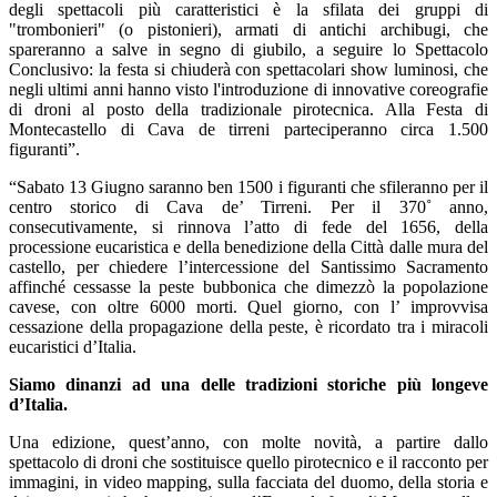
degli spettacoli più caratteristici è la sfilata dei gruppi di
"trombonieri" (o pistonieri), armati di antichi archibugi, che
spareranno a salve in segno di giubilo, a seguire lo Spettacolo
Conclusivo: la festa si chiuderà con spettacolari show luminosi, che
negli ultimi anni hanno visto l'introduzione di innovative coreografie
di droni al posto della tradizionale pirotecnica. Alla Festa di
Montecastello di Cava de tirreni parteciperanno circa 1.500
figuranti”.
“Sabato 13 Giugno saranno ben 1500 i figuranti che sfileranno per il
centro storico di Cava de’ Tirreni. Per il 370˚ anno,
consecutivamente, si rinnova l’atto di fede del 1656, della
processione eucaristica e della benedizione della Città dalle mura del
castello, per chiedere l’intercessione del Santissimo Sacramento
affinché cessasse la peste bubbonica che dimezzò la popolazione
cavese, con oltre 6000 morti. Quel giorno, con l’ improvvisa
cessazione della propagazione della peste, è ricordato tra i miracoli
eucaristici d’Italia.
Siamo dinanzi ad una delle tradizioni storiche più longeve
d’Italia.
Una edizione, quest’anno, con molte novità, a partire dallo
spettacolo di droni che sostituisce quello pirotecnico e il racconto per
immagini, in video mapping, sulla facciata del duomo, della storia e