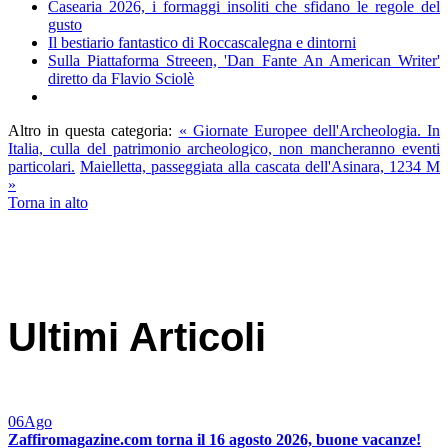
Casearia 2026, i formaggi insoliti che sfidano le regole del
gusto
Il bestiario fantastico di Roccascalegna e dintorni
Sulla Piattaforma Streeen, 'Dan Fante An American Writer'
diretto da Flavio Sciolè
Altro in questa categoria:
« Giornate Europee dell'Archeologia. In
Italia, culla del patrimonio archeologico, non mancheranno eventi
particolari.
Maielletta, passeggiata alla cascata dell'Asinara, 1234 M
»
Torna in alto
Ultimi Articoli
06
Ago
Zaffiromagazine.com torna il 16 agosto 2026, buone vacanze!