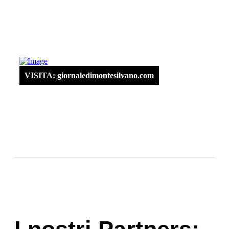
VISITA: giornaledimontesilvano.com