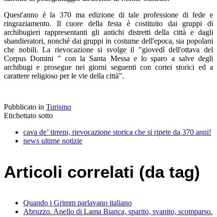
Quest'anno è la 370 ma edizione di tale professione di fede e
ringraziamento. Il cuore della festa è costituito dai gruppi di
archibugieri rappresentanti gli antichi distretti della città e dagli
sbandieratori, nonché dai gruppi in costume dell'epoca, sia popolani
che nobili. La rievocazione si svolge il "giovedì dell'ottava del
Corpus Domini " con la Santa Messa e lo sparo a salve degli
archibugi e prosegue nei giorni seguenti con cortei storici ed a
carattere religioso per le vie della città”.
Pubblicato in
Turismo
Etichettato sotto
cava de’ tirreni, rievocazione storica che si ripete da 370 anni!
news ultime notizie
Articoli correlati (da tag)
Quando i Grimm parlavano italiano
Abruzzo. Anello di Lama Bianca, sparito, svanito, scomparso.