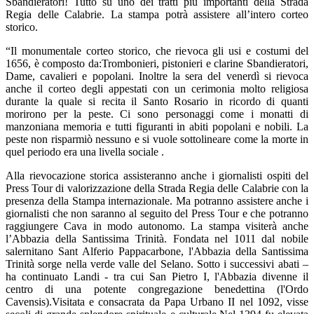
Sbandieratori! Tutto su uno dei tratti più importanti della Strada
Regia delle Calabrie. La stampa potrà assistere all’intero corteo
storico.
“Il monumentale corteo storico, che rievoca gli usi e costumi del
1656, è composto da:Trombonieri, pistonieri e clarine Sbandieratori,
Dame, cavalieri e popolani. Inoltre la sera del venerdì si rievoca
anche il corteo degli appestati con un cerimonia molto religiosa
durante la quale si recita il Santo Rosario in ricordo di quanti
morirono per la peste. Ci sono personaggi come i monatti di
manzoniana memoria e tutti figuranti in abiti popolani e nobili. La
peste non risparmiò nessuno e si vuole sottolineare come la morte in
quel periodo era una livella sociale .
Alla rievocazione storica assisteranno anche i giornalisti ospiti del
Press Tour di valorizzazione della Strada Regia delle Calabrie con la
presenza della Stampa internazionale. Ma potranno assistere anche i
giornalisti che non saranno al seguito del Press Tour e che potranno
raggiungere Cava in modo autonomo. La stampa visiterà anche
l’Abbazia della Santissima Trinità. Fondata nel 1011 dal nobile
salernitano Sant Alferio Pappacarbone, l'Abbazia della Santissima
Trinità sorge nella verde valle del Selano. Sotto i successivi abati –
ha continuato Landi - tra cui San Pietro I, l'Abbazia divenne il
centro di una potente congregazione benedettina (l'Ordo
Cavensis).Visitata e consacrata da Papa Urbano II nel 1092, visse