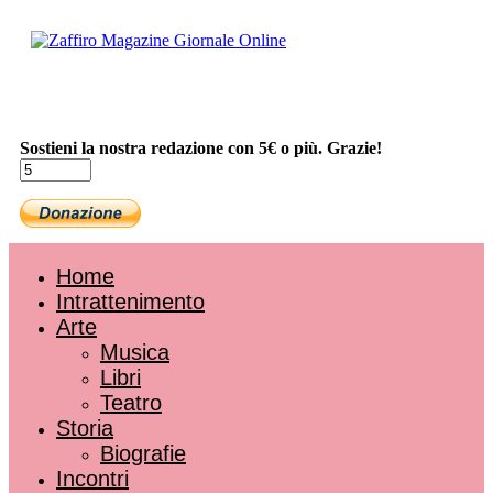
Sostieni la nostra redazione con 5€ o più. Grazie!
Home
Intrattenimento
Arte
Musica
Libri
Teatro
Storia
Biografie
Incontri