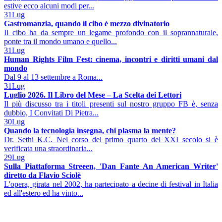
estive ecco alcuni modi per...
31
Lug
Gastromanzia, quando il cibo è mezzo divinatorio
Il cibo ha da sempre un legame profondo con il soprannaturale,
ponte tra il mondo umano e quello...
31
Lug
Human Rights Film Fest: cinema, incontri e diritti umani dal
mondo
Dal 9 al 13 settembre a Roma...
31
Lug
Luglio 2026. Il Libro del Mese – La Scelta dei Lettori
Il più discusso tra i titoli presenti sul nostro gruppo FB è, senza
dubbio, I Convitati Di Pietra...
30
Lug
Quando la tecnologia insegna, chi plasma la mente?
Dr. Sethi K.C. Nel corso del primo quarto del XXI secolo si è
verificata una straordinaria...
29
Lug
Sulla Piattaforma Streeen, 'Dan Fante An American Writer'
diretto da Flavio Sciolè
L'opera, girata nel 2002, ha partecipato a decine di festival in Italia
ed all'estero ed ha vinto...