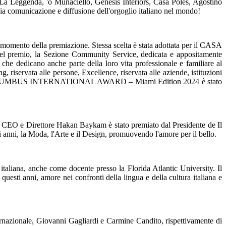
 La Leggenda, 'o Munaciello, Genesis Interiors, Casa Poles, Agostino
ia comunicazione e diffusione dell'orgoglio italiano nel mondo!
ento della premiazione. Stessa scelta è stata adottata per il CASA
el premio, la Sezione Community Service, dedicata e appositamente
che dedicano anche parte della loro vita professionale e familiare al
g, riservata alle persone, Excellence, riservata alle aziende, istituzioni
oni. Il COLUMBUS INTERNATIONAL AWARD – Miami Edition 2024 è stato
. Il CEO e Direttore Hakan Baykam è stato premiato dal Presidente de Il
i anni, la Moda, l'Arte e il Design, promuovendo l'amore per il bello.
 italiana, anche come docente presso la Florida Atlantic University. Il
uesti anni, amore nei confronti della lingua e della cultura italiana e
rnazionale, Giovanni Gagliardi e Carmine Candito, rispettivamente di