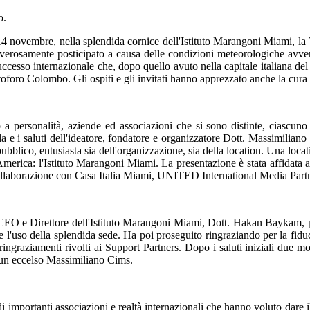
o.
orso 14 novembre, nella splendida cornice dell'Istituto Marangon
 doverosamente posticipato a causa delle condizioni meteorologiche avve
uccesso internazionale che, dopo quello avuto nella capitale italiana d
oforo Colombo. Gli ospiti e gli invitati hanno apprezzato anche la cura p
ità, aziende ed associazioni che si sono distinte, ciascuno nel pr
a sigla e i saluti dell'ideatore, fondatore e organizzatore Dott. Massim
o pubblico, entusiasta sia dell'organizzazione, sia della location. Una 
n America: l'Istituto Marangoni Miami. La presentazione è stata affidata 
in collaborazione con Casa Italia Miami, UNITED International Media P
 CEO e Direttore dell'Istituto Marangoni Miami, Dott. Hakan Baykam, per 
l'uso della splendida sede. Ha poi proseguito ringraziando per la fiducia 
graziamenti rivolti ai Support Partners. Dopo i saluti iniziali due mom
 un eccelso Massimiliano Cims.
i importanti associazioni e realtà internazionali che hanno voluto dare i