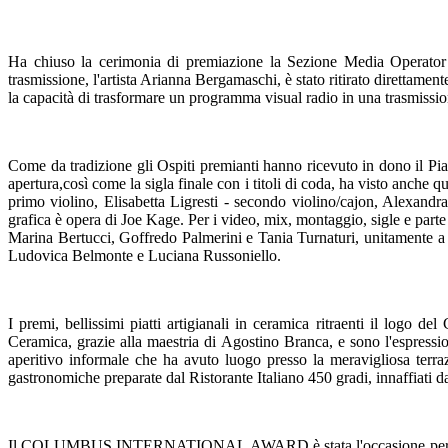
Ha chiuso la cerimonia di premiazione la Sezione Media Operator c
trasmissione, l'artista Arianna Bergamaschi, è stato ritirato diretta
la capacità di trasformare un programma visual radio in una trasmission
Come da tradizione gli Ospiti premianti hanno ricevuto in dono il Pi
apertura,così come la sigla finale con i titoli di coda, ha visto anche
primo violino, Elisabetta Ligresti - secondo violino/cajon, Alexandra
grafica è opera di Joe Kage. Per i video, mix, montaggio, sigle e par
Marina Bertucci, Goffredo Palmerini e Tania Turnaturi, unitamente a 
Ludovica Belmonte e Luciana Russoniello.
I premi, bellissimi piatti artigianali in ceramica ritraenti il 
Ceramica, grazie alla maestria di Agostino Branca, e sono l'espressione
aperitivo informale che ha avuto luogo presso la meravigliosa terrazz
gastronomiche preparate dal Ristorante Italiano 450 gradi, innaffiati da
Il COLUMBUS INTERNATIONAL AWARD è stata l'occasione per parlare dell'