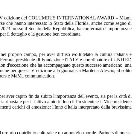
i Miami, la V edizione del COLUMBUS INTERNATIONAL AWARD – Miami
rse che hanno interessato lo Stato della Florida, anche come segno di
el 2023 presso il Senato della Repubblica, ha confermato l'importanza e
er il dettaglio e la gestione ben coordinata.
oprio campo, per aver diffuso e/o tutelato la cultura italiana e
iliano Ferrara, presidente di Fondazione ITALY e coordinatore di UNITED
location d'eccezione che ha accompagnato questo successo americano, una
anche per questa V edizione alla giornalista Marilena Alescio, al solito
artners e MaMa communication.
aver capito fin da subito l'importanza dell'evento, sia per la città di
riposta e per il fattivo aiuto in loco il Presidente e il Vicepresidente
enti carichi di emozione: l'Inno d'Italia interpretato dalla bravissima
l proprio contributo culturale e un appoggio morale. Partners di questa