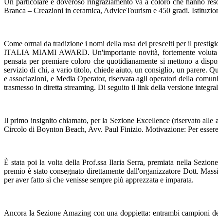
Un particolare e doveroso ringraziamento va a coloro che hanno reso
Branca – Creazioni in ceramica, AdviceTourism e 450 gradi. Istituzion
Come ormai da tradizione i nomi della rosa dei prescelti per il p
ITALIA MIAMI AWARD. Un'importante novità, fortemente voluta dal 
pensata per premiare coloro che quotidianamente si mettono a disposi
servizio di chi, a vario titolo, chiede aiuto, un consiglio, un parere. Q
e associazioni, e Media Operator, riservata agli operatori della
trasmesso in diretta streaming. Di seguito il link della versione integra
Il primo insignito chiamato, per la Sezione Excellence (riservato alle
Circolo di Boynton Beach, Avv. Paul Finizio. Motivazione: Per essere st
È stata poi la volta della Prof.ssa Ilaria Serra, premiata nella Sezio
premio è stato consegnato direttamente dall'organizzatore Dott. Massim
per aver fatto sì che venisse sempre più apprezzata e imparata.
Ancora la Sezione Amazing con una doppietta: entrambi campioni del 