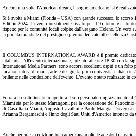
Ancora una volta l'American dream, il sogno americano, si è realizzat
Si è svolta a Miami (Florida – USA) con grande successo, lo sc
Edition 2024. L'evento inizialmente fissato per il 9 ottobre è stato
rispetto per le comunità locali colpite dall'uragano Helene. Un vero s
la portata mondiale del prestigioso premio dedicato all'eccellenza Crist
Il COLUMBUS INTERNATIONAL AWARD è il premio dedicato a personal
l'italianità. All'evento internazionale, iniziato alle ore 18:30 con l
International Media Partners, sono accorsi eccellenti ospiti e un folt
location intrisa di moda, arte e design, la prima università italiana i
brillante nella conduzione dell'evento. L'evento è stato realizzato 
Ferrara ha sottolineato in apertura il suo personale ringraziamento al
Miami sia per lo stesso Marangoni, per la concessione del Patrocinio e 
di Casa Italia Miami, Augusto Cavallini e Paolo Mangia. Doverosi i rin
Arianna Bergamaschi e l'inno degli Stati Uniti d'America intonato da
Anche per questa edizione tutta americana molte le adesioni da parte d