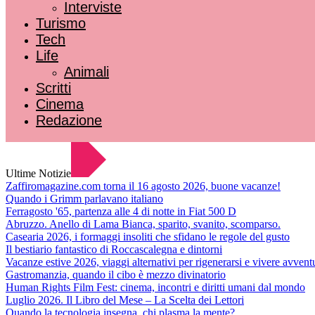
Interviste
Turismo
Tech
Life
Animali
Scritti
Cinema
Redazione
Ultime Notizie
Zaffiromagazine.com torna il 16 agosto 2026, buone vacanze!
Quando i Grimm parlavano italiano
Ferragosto '65, partenza alle 4 di notte in Fiat 500 D
Abruzzo. Anello di Lama Bianca, sparito, svanito, scomparso.
Casearia 2026, i formaggi insoliti che sfidano le regole del gusto
Il bestiario fantastico di Roccascalegna e dintorni
Vacanze estive 2026, viaggi alternativi per rigenerarsi e vivere avvent
Gastromanzia, quando il cibo è mezzo divinatorio
Human Rights Film Fest: cinema, incontri e diritti umani dal mondo
Luglio 2026. Il Libro del Mese – La Scelta dei Lettori
Quando la tecnologia insegna, chi plasma la mente?