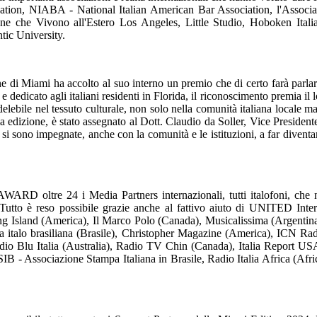
tion, NIABA - National Italian American Bar Association, l'Associa
 che Vivono all'Estero Los Angeles, Little Studio, Hoboken Italian F
tic University.
ne di Miami ha accolto al suo interno un premio che di certo farà par
icato agli italiani residenti in Florida, il riconoscimento premia il lo
delebile nel tessuto culturale, non solo nella comunità italiana locale 
a edizione, è stato assegnato al Dott. Claudio da Soller, Vice Presiden
 sono impegnate, anche con la comunità e le istituzioni, a far diventa
re 24 i Media Partners internazionali, tutti italofoni, che non 
y. Tutto è reso possibile grazie anche al fattivo aiuto di UNITED Int
 Island (America), Il Marco Polo (Canada), Musicalissima (Argentina
ta italo brasiliana (Brasile), Christopher Magazine (America), ICN R
Radio Blu Italia (Australia), Radio TV Chin (Canada), Italia Report
B - Associazione Stampa Italiana in Brasile, Radio Italia Africa (Afri