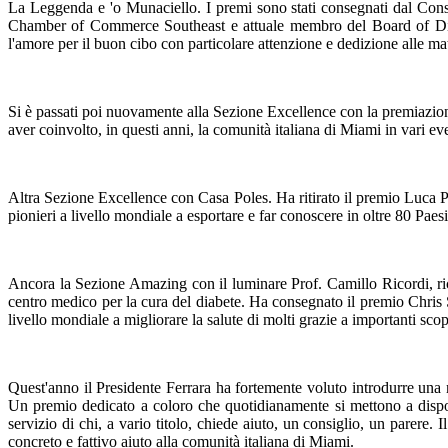
La Leggenda e 'o Munaciello. I premi sono stati consegnati dal Cons
Chamber of Commerce Southeast e attuale membro del Board of Directo
l'amore per il buon cibo con particolare attenzione e dedizione alle ma
Si è passati poi nuovamente alla Sezione Excellence con la premiazio
aver coinvolto, in questi anni, la comunità italiana di Miami in vari even
Altra Sezione Excellence con Casa Poles. Ha ritirato il premio Luca Po
pionieri a livello mondiale a esportare e far conoscere in oltre 80 Paesi
Ancora la Sezione Amazing con il luminare Prof. Camillo Ricordi, ric
centro medico per la cura del diabete. Ha consegnato il premio Chris S
livello mondiale a migliorare la salute di molti grazie a importanti sc
Quest'anno il Presidente Ferrara ha fortemente voluto introdurre una 
Un premio dedicato a coloro che quotidianamente si mettono a disposi
servizio di chi, a vario titolo, chiede aiuto, un consiglio, un parere
concreto e fattivo aiuto alla comunità italiana di Miami.