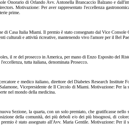
ole Onorario di Orlando Avv. Antonella Brancaccio Balzano e dall'imp
rs. Motivazione: Per aver rappresentato l'eccellenza gastronomica it
terie prime.
ne di Casa Italia Miami. Il premio è stato consegnato dal Vice Console
ti culturali e attività ricreative, mantenendo vivo l'amore per il Bel Paes
les, il re del prosecco in America, per mano di Enzo Esposito del Ristor
 l'eccellenza, tutta italiana, denominata Prosecco.
ercatore e medico italiano, direttore del Diabetes Research Institute F
alamone, Vicepresidente de Il Circolo di Miami. Motivazione: Per la sua
operte nel mondo della medicina.
nuova Sezione, la quarta, con un solo premiato, che gratificasse nello s
zione della comunità, dei più deboli e/o dei più bisognosi, di coloro 
. Il premio è stato assegnato all'Avv. Maria Gentile. Motivazione: Per il