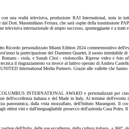
on una realtà televisiva, produzione RAI International, nota in tut
mente dal Dott. Massimiliano Ferrara, che sarà ospite della trasmissione
e televisiva internazionale di ampio successo, spumeggiante e a tratti es
atto Ricordo personalizzato Miami Edition 2024 commemorativo dell'event
 quest'anno la partecipazione del Dammen Quartet, il suono inimitabile di
 Butnaru - viola, e Sunah Choi - violoncello. Riprese video e foto uff
te tecnica il ringraziamento va invece al fattivo operato di Andrea Ca
UNITED International Media Partners. Grazie alle vallette che hanno co
logo del COLUMBUS INTERNATIONAL AWARD e personalizzati per ciascun
 dell'eccellenza italiana e del Made in Italy. Al termine dell'evento i pr
a panoramica, dalla vista mozzafiato, dell'Istituto Marangoni. Il cockt
gli ottimi vini e dall'ineguagliabile prosecco dell'azienda Casa Poles. I
Italia, delle sue eccellenze, della cultura italiana, a 360°, degli es