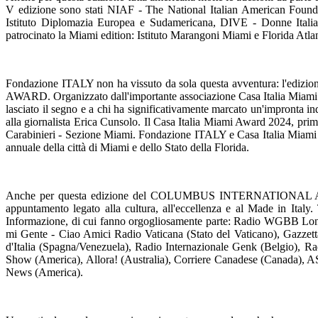
V edizione sono stati NIAF - The National Italian American Founda
Istituto Diplomazia Europea e Sudamericana, DIVE - Donne Italiane
patrocinato la Miami edition: Istituto Marangoni Miami e Florida Atlan
Fondazione ITALY non ha vissuto da sola questa avventura: l'edizio
AWARD. Organizzato dall'importante associazione Casa Italia Miami e ded
lasciato il segno e a chi ha significativamente marcato un'impronta in
alla giornalista Erica Cunsolo. Il Casa Italia Miami Award 2024, prim
Carabinieri - Sezione Miami. Fondazione ITALY e Casa Italia Miami si
annuale della città di Miami e dello Stato della Florida.
Anche per questa edizione del COLUMBUS INTERNATIONAL AWARD olt
appuntamento legato alla cultura, all'eccellenza e al Made in Ital
Informazione, di cui fanno orgogliosamente parte: Radio WGBB Long
mi Gente - Ciao Amici Radio Vaticana (Stato del Vaticano), Gazzet
d'Italia (Spagna/Venezuela), Radio Internazionale Genk (Belgio), 
Show (America), Allora! (Australia), Corriere Canadese (Canada), ASI
News (America).