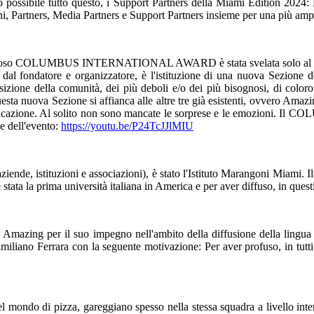
 possibile tutto questo, i Support Partners della Miami Edition 2024:
i, Partners, Media Partners e Support Partners insieme per una più amp
restigioso COLUMBUS INTERNATIONAL AWARD è stata svelata solo al mom
fondatore e organizzatore, è l'istituzione di una nuova Sezione d
zione della comunità, dei più deboli e/o dei più bisognosi, di coloro 
uesta nuova Sezione si affianca alle altre tre già esistenti, ovvero Amazin
 comunicazione. Al solito non sono mancate le sorprese e le emozi
le dell'evento:
https://youtu.be/P24TcJJlMIU
 aziende, istituzioni e associazioni), è stato l'Istituto Marangoni Miami
ata la prima università italiana in America e per aver diffuso, in quest
ne Amazing per il suo impegno nell'ambito della diffusione della lingua
iliano Ferrara con la seguente motivazione: Per aver profuso, in tutti q
mondo di pizza, gareggiano spesso nella stessa squadra a livello inte