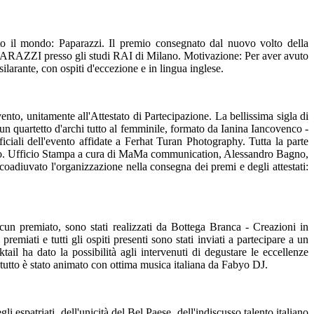
to il mondo: Paparazzi. Il premio consegnato dal nuovo volto della
 PAPARAZZI presso gli studi RAI di Milano. Motivazione: Per aver avuto
ilarante, con ospiti d'eccezione e in lingua inglese.
o, unitamente all'Attestato di Partecipazione. La bellissima sigla di
 un quartetto d'archi tutto al femminile, formato da Ianina Iancovenco -
iciali dell'evento affidate a Ferhat Turan Photography. Tutta la parte
stello. Ufficio Stampa a cura di MaMa communication, Alessandro Bagno,
adiuvato l'organizzazione nella consegna dei premi e degli attestati:
 premiato, sono stati realizzati da Bottega Branca - Creazioni in
emiati e tutti gli ospiti presenti sono stati inviati a partecipare a un
ail ha dato la possibilità agli intervenuti di degustare le eccellenze
l tutto è stato animato con ottima musica italiana da Fabyo DJ.
patriati, dell'unicità del Bel Paese, dell'indiscusso talento italiano