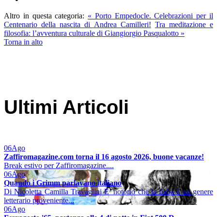
Altro in questa categoria:
« Porto Empedocle. Celebrazioni per il
Centenario della nascita di Andrea Camilleri!
Tra meditazione e
filosofia: l’avventura culturale di Giangiorgio Pasqualotto »
Torna in alto
Ultimi Articoli
06
Ago
Zaffiromagazine.com torna il 16 agosto 2026, buone vacanze!
Break estivo per Zaffiromagazine....
06
Ago
Quando i Grimm parlavano italiano
Di Nicoletta Camilla Travaglini E’ notorio che la fiaba è un genere
letterario proveniente...
06
Ago