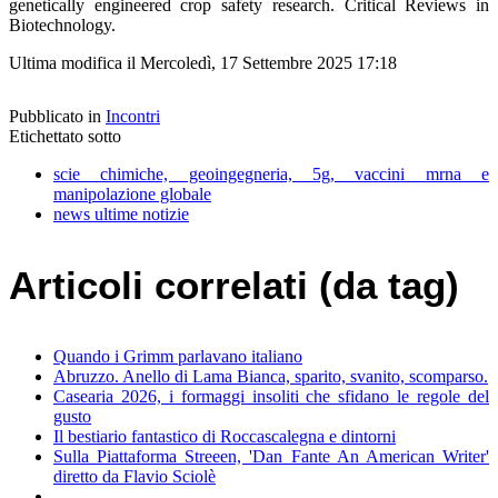
genetically engineered crop safety research. Critical Reviews in
Biotechnology.
Ultima modifica il Mercoledì, 17 Settembre 2025 17:18
Pubblicato in
Incontri
Etichettato sotto
scie chimiche, geoingegneria, 5g, vaccini mrna e
manipolazione globale
news ultime notizie
Articoli correlati (da tag)
Quando i Grimm parlavano italiano
Abruzzo. Anello di Lama Bianca, sparito, svanito, scomparso.
Casearia 2026, i formaggi insoliti che sfidano le regole del
gusto
Il bestiario fantastico di Roccascalegna e dintorni
Sulla Piattaforma Streeen, 'Dan Fante An American Writer'
diretto da Flavio Sciolè