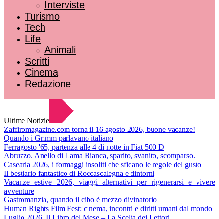
Interviste
Turismo
Tech
Life
Animali
Scritti
Cinema
Redazione
Ultime Notizie
Zaffiromagazine.com torna il 16 agosto 2026, buone vacanze!
Quando i Grimm parlavano italiano
Ferragosto '65, partenza alle 4 di notte in Fiat 500 D
Abruzzo. Anello di Lama Bianca, sparito, svanito, scomparso.
Casearia 2026, i formaggi insoliti che sfidano le regole del gusto
Il bestiario fantastico di Roccascalegna e dintorni
Vacanze estive 2026, viaggi alternativi per rigenerarsi e vivere
avventure
Gastromanzia, quando il cibo è mezzo divinatorio
Human Rights Film Fest: cinema, incontri e diritti umani dal mondo
Luglio 2026. Il Libro del Mese – La Scelta dei Lettori