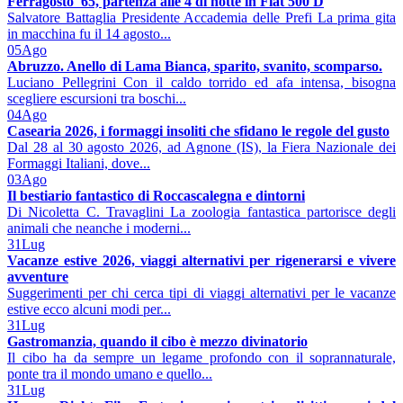
Ferragosto '65, partenza alle 4 di notte in Fiat 500 D
Salvatore Battaglia Presidente Accademia delle Prefi La prima gita
in macchina fu il 14 agosto...
05
Ago
Abruzzo. Anello di Lama Bianca, sparito, svanito, scomparso.
Luciano Pellegrini Con il caldo torrido ed afa intensa, bisogna
scegliere escursioni tra boschi...
04
Ago
Casearia 2026, i formaggi insoliti che sfidano le regole del gusto
Dal 28 al 30 agosto 2026, ad Agnone (IS), la Fiera Nazionale dei
Formaggi Italiani, dove...
03
Ago
Il bestiario fantastico di Roccascalegna e dintorni
Di Nicoletta C. Travaglini La zoologia fantastica partorisce degli
animali che neanche i moderni...
31
Lug
Vacanze estive 2026, viaggi alternativi per rigenerarsi e vivere
avventure
Suggerimenti per chi cerca tipi di viaggi alternativi per le vacanze
estive ecco alcuni modi per...
31
Lug
Gastromanzia, quando il cibo è mezzo divinatorio
Il cibo ha da sempre un legame profondo con il soprannaturale,
ponte tra il mondo umano e quello...
31
Lug