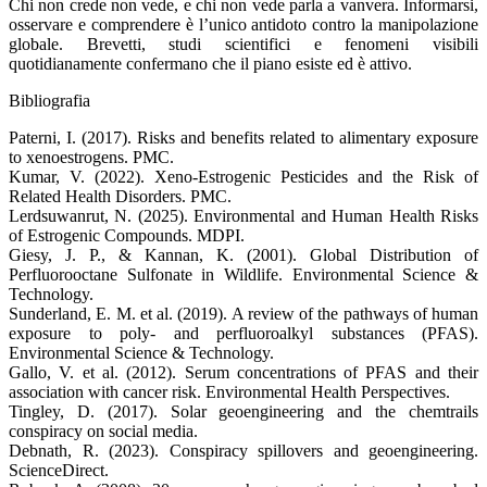
Chi non crede non vede, e chi non vede parla a vanvera. Informarsi,
osservare e comprendere è l’unico antidoto contro la manipolazione
globale. Brevetti, studi scientifici e fenomeni visibili
quotidianamente confermano che il piano esiste ed è attivo.
Bibliografia
Paterni, I. (2017). Risks and benefits related to alimentary exposure
to xenoestrogens. PMC.
Kumar, V. (2022). Xeno-Estrogenic Pesticides and the Risk of
Related Health Disorders. PMC.
Lerdsuwanrut, N. (2025). Environmental and Human Health Risks
of Estrogenic Compounds. MDPI.
Giesy, J. P., & Kannan, K. (2001). Global Distribution of
Perfluorooctane Sulfonate in Wildlife. Environmental Science &
Technology.
Sunderland, E. M. et al. (2019). A review of the pathways of human
exposure to poly- and perfluoroalkyl substances (PFAS).
Environmental Science & Technology.
Gallo, V. et al. (2012). Serum concentrations of PFAS and their
association with cancer risk. Environmental Health Perspectives.
Tingley, D. (2017). Solar geoengineering and the chemtrails
conspiracy on social media.
Debnath, R. (2023). Conspiracy spillovers and geoengineering.
ScienceDirect.