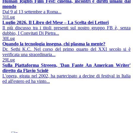
Human Rights Film Fest: cinema, incontri e diritti umani dal
mondo
Dal 9 al 13 settembre a Roma...
31
Lug
Luglio 2026. Il Libro del Mese – La Scelta dei Lettori
Il più discusso tra i titoli presenti sul nostro gruppo FB è, senza
dubbio, I Convitati Di Pietra...
30
Lug
Quando la tecnologia insegna, chi plasma la mente?
Dr. Sethi K.C. Nel corso del primo quarto del XXI secolo si è
verificata una straordinaria...
29
Lug
Sulla Piattaforma Streeen, 'Dan Fante An American Writer'
diretto da Flavio Sciolè
L'opera, girata nel 2002, ha partecipato a decine di festival in Italia
ed all'estero ed ha vinto...