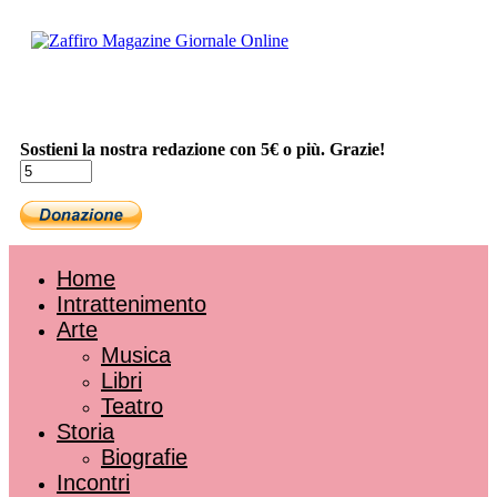
Sostieni la nostra redazione con 5€ o più. Grazie!
Home
Intrattenimento
Arte
Musica
Libri
Teatro
Storia
Biografie
Incontri