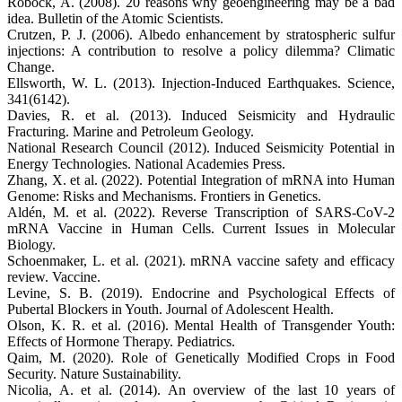
Robock, A. (2008). 20 reasons why geoengineering may be a bad
idea. Bulletin of the Atomic Scientists.
Crutzen, P. J. (2006). Albedo enhancement by stratospheric sulfur
injections: A contribution to resolve a policy dilemma? Climatic
Change.
Ellsworth, W. L. (2013). Injection-Induced Earthquakes. Science,
341(6142).
Davies, R. et al. (2013). Induced Seismicity and Hydraulic
Fracturing. Marine and Petroleum Geology.
National Research Council (2012). Induced Seismicity Potential in
Energy Technologies. National Academies Press.
Zhang, X. et al. (2022). Potential Integration of mRNA into Human
Genome: Risks and Mechanisms. Frontiers in Genetics.
Aldén, M. et al. (2022). Reverse Transcription of SARS-CoV-2
mRNA Vaccine in Human Cells. Current Issues in Molecular
Biology.
Schoenmaker, L. et al. (2021). mRNA vaccine safety and efficacy
review. Vaccine.
Levine, S. B. (2019). Endocrine and Psychological Effects of
Pubertal Blockers in Youth. Journal of Adolescent Health.
Olson, K. R. et al. (2016). Mental Health of Transgender Youth:
Effects of Hormone Therapy. Pediatrics.
Qaim, M. (2020). Role of Genetically Modified Crops in Food
Security. Nature Sustainability.
Nicolia, A. et al. (2014). An overview of the last 10 years of