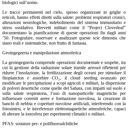
biologici sull’uomo.
Le tracce permanenti nel cielo, spesso organizzate in griglie o
reticoli, hanno effetti diretti sulla salute: problemi respiratori cronici,
alterazioni neurologiche, indebolimento del sistema immunitario e
stress ossidativo. Brevetti militari come il “Project Cloverleaf”
documentano la pianificazione di queste operazioni fin dagli anni
’50. Fotografare, osservare e analizzare queste scie dimostra che
siano reali e sistematiche, non frutto di fantasia.
Geoingegneria e manipolazione atmosferica
La geoingegneria comprende operazioni documentate e sospette, tra
cui la gestione della radiazione solare tramite aerosol riflettenti per
ridurre l’insolazione, la fertilizzazione degli oceani per stimolare il
fitoplancton e assorbire CO₂, il cloud seeding avanzato per
modificare le precipitazioni a scopi agricoli o militari, la dispersione
di polveri desertiche come quelle del Sahara, con impatti sul suolo e
sulla salute respiratoria, l’uso di nanoparticelle magnetiche per
influenzare correnti aeree e formazione nuvolosa, la creazione di
banchi di nebbia e coperture nuvolose artificiali, interferendo con la
fotosintesi, e le interferenze elettromagnetiche atmosferiche, capaci
di alterare la ionosfera per esperimenti climatici o militari.
PFAS: sostanze per- e polifluoroalchiliche