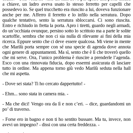
a chiave, un ladro aveva usato lo stesso ferretto per capelli che
possedevo io. Se quel trucchetto era riuscito a lui, doveva funzionare
anche per me. Afferro il ferretto e lo infilo nella serratura. Dopo
qualche tentativo, sento la serratura sbloccarsi. Ci sono riuscita.
Entro e richiudo in fretta la porta. Apro i tiretti, guardo negli armadi,
do un’occhiata ovunque, persino sotto lo scrittoio ma a parte le solite
scartoffie, sembra che non ci sia nulla di rilevante ai fini della mia
ricerca. Eppure sento che ci deve essere qualcosa. Mi viene in mente
che Marilù porta sempre con sé una specie di agenda dove annota
ogni genere di appuntamenti. Ma sì, sento che è lì che troverò quello
che mi serve. Ora, l’unico problema è riuscire a prenderle l’agenda.
Esco con una rinnovata fiducia, dopo essermi assicurata di lasciare
tutto in ordine. Ma appena torno giù vedo Marilù seduta nella hall
che mi aspetta.
- Dove sei stata? Ti ho cercato dappertutto! -
- Ehm... sono stata in camera mia. -
- Ma che dici! Vengo ora da lì e non c’eri. – dice, guardandomi un
po’ di traverso.
- Forse ero in bagno e non ti ho sentito bussare. Ma tu, invece, non
avevi un impegno? - dissi con una certa freddezza. -