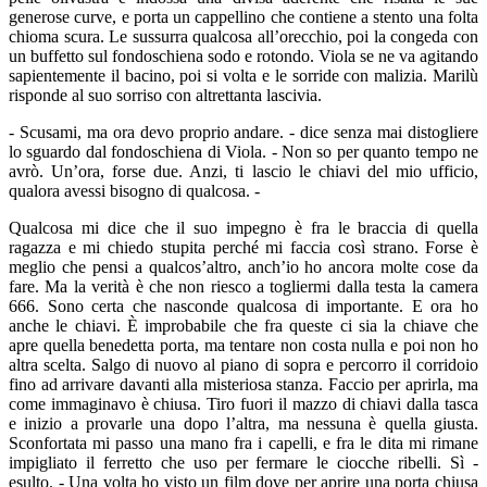
generose curve, e porta un cappellino che contiene a stento una folta
chioma scura. Le sussurra qualcosa all’orecchio, poi la congeda con
un buffetto sul fondoschiena sodo e rotondo. Viola se ne va agitando
sapientemente il bacino, poi si volta e le sorride con malizia. Marilù
risponde al suo sorriso con altrettanta lascivia.
- Scusami, ma ora devo proprio andare. - dice senza mai distogliere
lo sguardo dal fondoschiena di Viola. - Non so per quanto tempo ne
avrò. Un’ora, forse due. Anzi, ti lascio le chiavi del mio ufficio,
qualora avessi bisogno di qualcosa. -
Qualcosa mi dice che il suo impegno è fra le braccia di quella
ragazza e mi chiedo stupita perché mi faccia così strano. Forse è
meglio che pensi a qualcos’altro, anch’io ho ancora molte cose da
fare. Ma la verità è che non riesco a togliermi dalla testa la camera
666. Sono certa che nasconde qualcosa di importante. E ora ho
anche le chiavi. È improbabile che fra queste ci sia la chiave che
apre quella benedetta porta, ma tentare non costa nulla e poi non ho
altra scelta. Salgo di nuovo al piano di sopra e percorro il corridoio
fino ad arrivare davanti alla misteriosa stanza. Faccio per aprirla, ma
come immaginavo è chiusa. Tiro fuori il mazzo di chiavi dalla tasca
e inizio a provarle una dopo l’altra, ma nessuna è quella giusta.
Sconfortata mi passo una mano fra i capelli, e fra le dita mi rimane
impigliato il ferretto che uso per fermare le ciocche ribelli. Sì -
esulto. - Una volta ho visto un film dove per aprire una porta chiusa