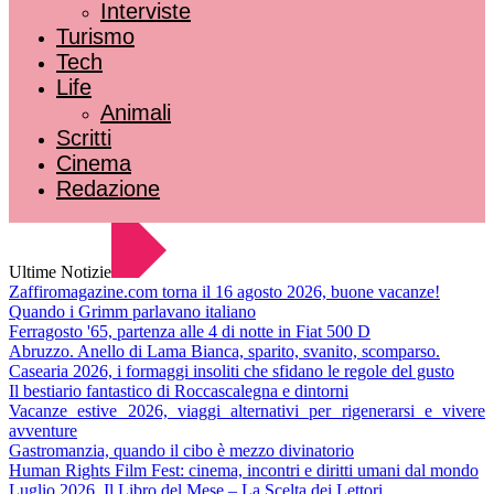
Interviste
Turismo
Tech
Life
Animali
Scritti
Cinema
Redazione
Ultime Notizie
Zaffiromagazine.com torna il 16 agosto 2026, buone vacanze!
Quando i Grimm parlavano italiano
Ferragosto '65, partenza alle 4 di notte in Fiat 500 D
Abruzzo. Anello di Lama Bianca, sparito, svanito, scomparso.
Casearia 2026, i formaggi insoliti che sfidano le regole del gusto
Il bestiario fantastico di Roccascalegna e dintorni
Vacanze estive 2026, viaggi alternativi per rigenerarsi e vivere
avventure
Gastromanzia, quando il cibo è mezzo divinatorio
Human Rights Film Fest: cinema, incontri e diritti umani dal mondo
Luglio 2026. Il Libro del Mese – La Scelta dei Lettori