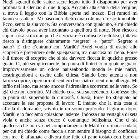
Negli sguardi delle statue sacre leggo tutto il disappunto per aver
profanato il silenzio di quel luogo. Accanto alla statua della Vergine,
si trova il leggio con la Bibbia aperta nel mezzo. Dei rumori mi
fanno sussultare. Mi nascondo dietro una colonna e resto immobile.
Ecco, sento la sua voce. Sta conversando con qualcuno, e mi chiedo
chi diavolo possa aver incontrato a quell’ora di notte. Non riesco a
capire cosa si dicono perché il vociare è confuso e frettoloso; tuttavia
riesco a distinguere chiaramente “segreto” e “patto”. Segreto e
patto? E che c’entrano con Marilù? Avrei voglia di uscire allo
scoperto e pretendere delle spiegazioni, ma qualcosa mi frena. Forse
è il timore di scoprire che si sia davvero ficcata in qualche grosso
guaio. O, più semplicemente, ho paura di finirci io in qualche guaio.
Improvvisamente un odore nauseabondo inonda le mie narici,
costringendomi a uscire dalla chiesa. Stando bene attenta a non
farmi scoprire, ripercorro il sentiero brecciato e rientro in albergo. Mi
infilo nel letto, ma sento ancora l’adrenalina scorrermi nelle vene. So
già che non dormirò. Mi chiedo cosa stia succedendo. Confesso che
la paura sta superando la curiosità. Chissà, forse ho sbagliato ad
accettare la sua proposta di lavoro. E intanto che la mia testa si
affolla di domande, scivolo in un sonno profondo. Il giorno dopo,
Marilù e io facciamo colazione insieme. Indossa una vestaglia di seta
viola e anche senza trucco è comunque bellissima. Che ci sia
qualcosa che non va nel comportamento di Marilù è ormai assodato,
per cui mi chiedo come faccia a non sentire il bisogno di confidarsi
con me. È affamata e divora due fette di pane tostato con burro e