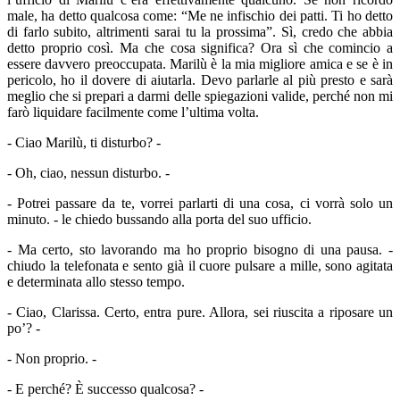
male, ha detto qualcosa come: “Me ne infischio dei patti. Ti ho detto
di farlo subito, altrimenti sarai tu la prossima”. Sì, credo che abbia
detto proprio così. Ma che cosa significa? Ora sì che comincio a
essere davvero preoccupata. Marilù è la mia migliore amica e se è in
pericolo, ho il dovere di aiutarla. Devo parlarle al più presto e sarà
meglio che si prepari a darmi delle spiegazioni valide, perché non mi
farò liquidare facilmente come l’ultima volta.
- Ciao Marilù, ti disturbo? -
- Oh, ciao, nessun disturbo. -
- Potrei passare da te, vorrei parlarti di una cosa, ci vorrà solo un
minuto. - le chiedo bussando alla porta del suo ufficio.
- Ma certo, sto lavorando ma ho proprio bisogno di una pausa. -
chiudo la telefonata e sento già il cuore pulsare a mille, sono agitata
e determinata allo stesso tempo.
- Ciao, Clarissa. Certo, entra pure. Allora, sei riuscita a riposare un
po’? -
- Non proprio. -
- E perché? È successo qualcosa? -