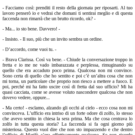
- Facciamo così: prenditi il resto della giornata per riposarti. Al tuo
lavoro penserò io e vedrai che domani ti sentirai meglio e di questa
faccenda non rimarrà che un brutto ricordo, ok? -
- Ma... io sto bene. Davvero! -
- Insisto. - Il suo, più che un invito sembra un ordine.
- D’accordo, come vuoi tu. -
- Brava Clarissa. Così va bene. - Chiude la conversazione troppo in
fretta e io me ne vado imbarazzata e perplessa, rimuginando su
quello che era accaduto poco prima. Qualcosa non mi convince.
Sono certa di quello che ho sentito e poi c’è un’altra cosa che non
mi torna, un particolare che proprio non riesco a mettere a fuoco. E
poi, perché mi ha fatto uscire così di fretta dal suo ufficio? Mi ha
quasi cacciata, come se avesse voluto nascondere qualcosa che non
dovevo vedere, oppure...
- Ma certo! - esclamo, alzando gli occhi al cielo - ecco cosa non mi
convinceva. L’ufficio era intriso di un forte odore di zolfo, lo stesso
che avevo sentito in chiesa la sera prima. Ma che cosa centrava lo
zolfo in tutta questa storia? La faccenda si fa ogni giorno più
misteriosa. Questo vuol dire che non sto impazzendo e che dentro
l’ufficio di Marilù c’era effettivamente qualcuno. Se non ricordo