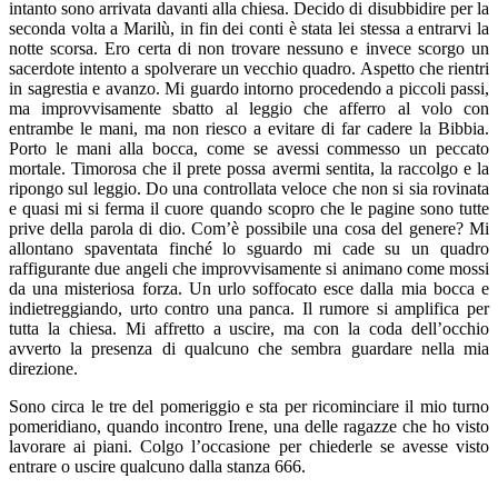
intanto sono arrivata davanti alla chiesa. Decido di disubbidire per la
seconda volta a Marilù, in fin dei conti è stata lei stessa a entrarvi la
notte scorsa. Ero certa di non trovare nessuno e invece scorgo un
sacerdote intento a spolverare un vecchio quadro. Aspetto che rientri
in sagrestia e avanzo. Mi guardo intorno procedendo a piccoli passi,
ma improvvisamente sbatto al leggio che afferro al volo con
entrambe le mani, ma non riesco a evitare di far cadere la Bibbia.
Porto le mani alla bocca, come se avessi commesso un peccato
mortale. Timorosa che il prete possa avermi sentita, la raccolgo e la
ripongo sul leggio. Do una controllata veloce che non si sia rovinata
e quasi mi si ferma il cuore quando scopro che le pagine sono tutte
prive della parola di dio. Com’è possibile una cosa del genere? Mi
allontano spaventata finché lo sguardo mi cade su un quadro
raffigurante due angeli che improvvisamente si animano come mossi
da una misteriosa forza. Un urlo soffocato esce dalla mia bocca e
indietreggiando, urto contro una panca. Il rumore si amplifica per
tutta la chiesa. Mi affretto a uscire, ma con la coda dell’occhio
avverto la presenza di qualcuno che sembra guardare nella mia
direzione.
Sono circa le tre del pomeriggio e sta per ricominciare il mio turno
pomeridiano, quando incontro Irene, una delle ragazze che ho visto
lavorare ai piani. Colgo l’occasione per chiederle se avesse visto
entrare o uscire qualcuno dalla stanza 666.