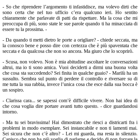
- So che riprendere l’argomento ti infastidisce, ma volevo dirti che
sono certa che nel tuo ufficio c’era qualcuno ieri. Ho sentito
chiaramente che parlavate di patti da rispettare. Ma la cosa che mi
preoccupa di più, sono state le sue parole quando ti ha minacciata di
essere tu la prossima. -
- Da quando ti metti dietro le porte a origliare? - chiede seccata, ma
la conosco bene e posso dire con certezza che è più spaventata che
seccata e da qualcosa che non so ancora. Ma giuro che lo scoprirò.
- Scusa, non volevo. Non è mia abitudine ascoltare le conversazioni
altrui, ma io ti sono amica. Vuoi deciderti a dirmi una buona volta
che cosa sta succedendo? Sei finita in qualche guaio? - Marilù ha un
sussulto. Sembra sul punto di perdere il controllo e riversare su di
me tutta la sua rabbia, invece l’unica cosa che esce dalla sua bocca è
un sospiro.
- Clarissa cara... se sapessi com’è difficile vivere. Non hai idea di
che cosa voglia dire portare avanti tutto questo. - dice guardandosi
intorno.
- Ma tu sei bravissima! Hai dimostrato che riesci a districarti fra i
problemi in modo esemplare. Sei instancabile e non ti lamenti mai.
Sei sicura che non c’è altro? - Lei mi guarda, ma resta in silenzio.
Capisco che non ha più voglia di parlarne e decido di non forzare la