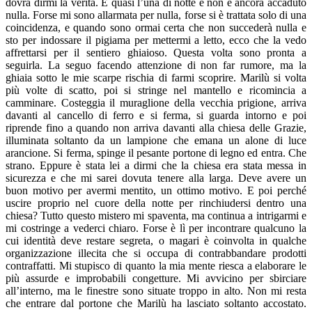
dovrà dirmi la verità. È quasi l’una di notte e non è ancora accaduto
nulla. Forse mi sono allarmata per nulla, forse si è trattata solo di una
coincidenza, e quando sono ormai certa che non succederà nulla e
sto per indossare il pigiama per mettermi a letto, ecco che la vedo
affrettarsi per il sentiero ghiaioso. Questa volta sono pronta a
seguirla. La seguo facendo attenzione di non far rumore, ma la
ghiaia sotto le mie scarpe rischia di farmi scoprire. Marilù si volta
più volte di scatto, poi si stringe nel mantello e ricomincia a
camminare. Costeggia il muraglione della vecchia prigione, arriva
davanti al cancello di ferro e si ferma, si guarda intorno e poi
riprende fino a quando non arriva davanti alla chiesa delle Grazie,
illuminata soltanto da un lampione che emana un alone di luce
arancione. Si ferma, spinge il pesante portone di legno ed entra. Che
strano. Eppure è stata lei a dirmi che la chiesa era stata messa in
sicurezza e che mi sarei dovuta tenere alla larga. Deve avere un
buon motivo per avermi mentito, un ottimo motivo. E poi perché
uscire proprio nel cuore della notte per rinchiudersi dentro una
chiesa? Tutto questo mistero mi spaventa, ma continua a intrigarmi e
mi costringe a vederci chiaro. Forse è lì per incontrare qualcuno la
cui identità deve restare segreta, o magari è coinvolta in qualche
organizzazione illecita che si occupa di contrabbandare prodotti
contraffatti. Mi stupisco di quanto la mia mente riesca a elaborare le
più assurde e improbabili congetture. Mi avvicino per sbirciare
all’interno, ma le finestre sono situate troppo in alto. Non mi resta
che entrare dal portone che Marilù ha lasciato soltanto accostato.