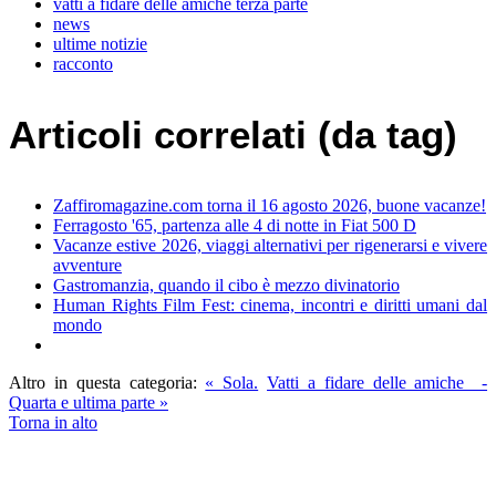
vatti a fidare delle amiche terza parte
news
ultime notizie
racconto
Articoli correlati (da tag)
Zaffiromagazine.com torna il 16 agosto 2026, buone vacanze!
Ferragosto '65, partenza alle 4 di notte in Fiat 500 D
Vacanze estive 2026, viaggi alternativi per rigenerarsi e vivere
avventure
Gastromanzia, quando il cibo è mezzo divinatorio
Human Rights Film Fest: cinema, incontri e diritti umani dal
mondo
Altro in questa categoria:
« Sola.
Vatti a fidare delle amiche -
Quarta e ultima parte »
Torna in alto