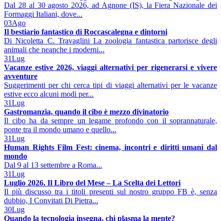
Dal 28 al 30 agosto 2026, ad Agnone (IS), la Fiera Nazionale dei
Formaggi Italiani, dove...
03
Ago
Il bestiario fantastico di Roccascalegna e dintorni
Di Nicoletta C. Travaglini La zoologia fantastica partorisce degli
animali che neanche i moderni...
31
Lug
Vacanze estive 2026, viaggi alternativi per rigenerarsi e vivere
avventure
Suggerimenti per chi cerca tipi di viaggi alternativi per le vacanze
estive ecco alcuni modi per...
31
Lug
Gastromanzia, quando il cibo è mezzo divinatorio
Il cibo ha da sempre un legame profondo con il soprannaturale,
ponte tra il mondo umano e quello...
31
Lug
Human Rights Film Fest: cinema, incontri e diritti umani dal
mondo
Dal 9 al 13 settembre a Roma...
31
Lug
Luglio 2026. Il Libro del Mese – La Scelta dei Lettori
Il più discusso tra i titoli presenti sul nostro gruppo FB è, senza
dubbio, I Convitati Di Pietra...
30
Lug
Quando la tecnologia insegna, chi plasma la mente?