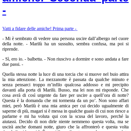
-
Vatti a fidare delle amiche! Prima parte -
- Mi è sembrato di vedere una persona uscire dall’albergo nel cuore
della notte. - Marilù ha un sussulto, sembra confusa, ma poi si
riprende.
- Sì, ero io. - balbetta. - Non riuscivo a dormire e sono andata a fare
due passi. -
Quella stessa notte la luce di una torcia che si muove nel buio attira
la mia attenzione. La mezzanotte è passata da qualche minuto e
senza pensarci troppo m’infilo qualcosa addosso e mi precipito
davanti alla porta di Marilù. Busso, ma lei non mi risponde. Che
cosa avrà di così urgente da fare per uscire a quell’ora di notte?
Questa è la domanda che mi tormenta da un po’. Non sono affari
miei, però Marilù è una mia amica per cui decido ugualmente di
saperne di più, magari si è messa in qualche guaio di cui non riesce a
parlarne e mi ha voluta qui con la scusa del lavoro, perché la
aiutassi. Decido di non dirle niente nemmeno questa volta, ma se
uscirà anche domani notte, giuro che la affronterò e questa volta