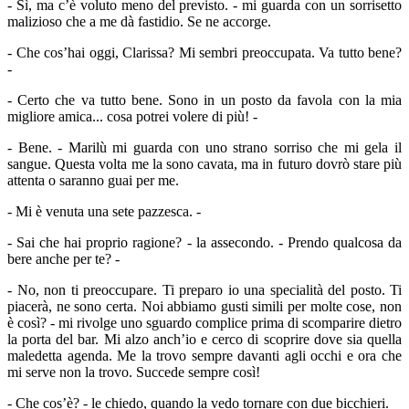
- Sì, ma c’è voluto meno del previsto. - mi guarda con un sorrisetto
malizioso che a me dà fastidio. Se ne accorge.
- Che cos’hai oggi, Clarissa? Mi sembri preoccupata. Va tutto bene?
-
- Certo che va tutto bene. Sono in un posto da favola con la mia
migliore amica... cosa potrei volere di più! -
- Bene. - Marilù mi guarda con uno strano sorriso che mi gela il
sangue. Questa volta me la sono cavata, ma in futuro dovrò stare più
attenta o saranno guai per me.
- Mi è venuta una sete pazzesca. -
- Sai che hai proprio ragione? - la assecondo. - Prendo qualcosa da
bere anche per te? -
- No, non ti preoccupare. Ti preparo io una specialità del posto. Ti
piacerà, ne sono certa. Noi abbiamo gusti simili per molte cose, non
è così? - mi rivolge uno sguardo complice prima di scomparire dietro
la porta del bar. Mi alzo anch’io e cerco di scoprire dove sia quella
maledetta agenda. Me la trovo sempre davanti agli occhi e ora che
mi serve non la trovo. Succede sempre così!
- Che cos’è? - le chiedo, quando la vedo tornare con due bicchieri.