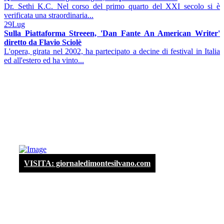
Dr. Sethi K.C. Nel corso del primo quarto del XXI secolo si è
verificata una straordinaria...
29
Lug
Sulla Piattaforma Streeen, 'Dan Fante An American Writer'
diretto da Flavio Sciolè
L'opera, girata nel 2002, ha partecipato a decine di festival in Italia
ed all'estero ed ha vinto...
VISITA: giornaledimontesilvano.com