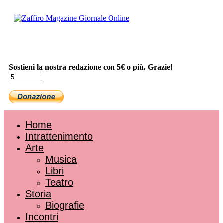
Sostieni la nostra redazione con 5€ o più. Grazie!
Home
Intrattenimento
Arte
Musica
Libri
Teatro
Storia
Biografie
Incontri