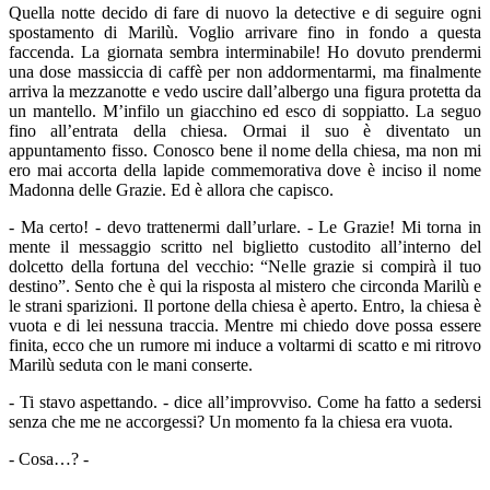
Quella notte decido di fare di nuovo la detective e di seguire ogni
spostamento di Marilù. Voglio arrivare fino in fondo a questa
faccenda. La giornata sembra interminabile! Ho dovuto prendermi
una dose massiccia di caffè per non addormentarmi, ma finalmente
arriva la mezzanotte e vedo uscire dall’albergo una figura protetta da
un mantello. M’infilo un giacchino ed esco di soppiatto. La seguo
fino all’entrata della chiesa. Ormai il suo è diventato un
appuntamento fisso. Conosco bene il nome della chiesa, ma non mi
ero mai accorta della lapide commemorativa dove è inciso il nome
Madonna delle Grazie. Ed è allora che capisco.
- Ma certo! - devo trattenermi dall’urlare. - Le Grazie! Mi torna in
mente il messaggio scritto nel biglietto custodito all’interno del
dolcetto della fortuna del vecchio: “Nelle grazie si compirà il tuo
destino”. Sento che è qui la risposta al mistero che circonda Marilù e
le strani sparizioni. Il portone della chiesa è aperto. Entro, la chiesa è
vuota e di lei nessuna traccia. Mentre mi chiedo dove possa essere
finita, ecco che un rumore mi induce a voltarmi di scatto e mi ritrovo
Marilù seduta con le mani conserte.
- Ti stavo aspettando. - dice all’improvviso. Come ha fatto a sedersi
senza che me ne accorgessi? Un momento fa la chiesa era vuota.
- Cosa…? -