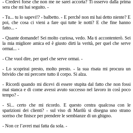
- Credevi forse che non me ne sarei accorta? Ti osservo dalla prima
sera che mi hai seguito. -
- Tu... tu lo sapevi!? - balbetto. - E perché non mi hai detto niente? E
poi, che cosa ci vieni a fare qui tutte le notti? E che fine hanno
fatto... -
- Quante domande! Sei molto curiosa, vedo. Ma ti accontenterò. Sei
la mia migliore amica ed è giusto dirti la verità, per quel che serve
ormai... -
- Che vuol dire, per quel che serve ormai. -
- Lo scoprirai presto, molto presto. - la sua risata mi procura un
brivido che mi percorre tutto il corpo. Si alza.
- Ricordi quando mi dicevi di essere stupita dal fatto che non fossi
mai stanca e di come avessi avuto successo nel lavoro in così poco
tempo? -
- Sì... certo che mi ricordo. E questo centra qualcosa con le
sparizioni dei clienti? - sul viso di Marilù si disegna uno strano
sorriso che finisce per prendere le sembianze di un ghigno.
- Non ce l’avrei mai fatta da sola. -