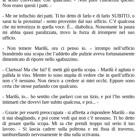
Non erano questi i patti. -
- Me ne infischio dei patti. Ti ho detto di farlo e di farlo SUBITO, o
sarai tu la prossima! - sento provenire dal suo ufficio. C’è qualcosa
che mi terrorizza in quella voce. È... diabolica. Nonostante la paura
mi abbia quasi paralizzata, trovo la forza di irrompere nel suo
ufficio.
- Non temere Marilù, ora ci penso io. – irrompo nell’ufficio
brandendo una scopa che l’addetto alle pulizie aveva fortunatamente
dimenticato di riporre nello sgabuzzino.
- Clarissa! Ma che fai? E metti giù quella scopa. - Marilù è agitata e
pallida in viso. Mentre io sono stupita di vedere che in quell’ufficio
non c’è nessuno. Non riesco a credere ai miei occhi. Eppure sono
certa che stesse parlando con qualcuno.
- Marilù, io... ho sentito che parlavi con un tizio, e poi l’ho sentito
intimarti che dovevi fare subito qualcosa, e poi... -
- Grazie per esserti preoccupata - si affretta a rispondere Marilù - ma
ti stai sbagliando, e poi come vedi qui non c’è nessuno. Ti ho detto
di posare quella scopa. Mi sa che prendi troppo sul serio il tuo
lavoro. - Si lascia cadere sulla poltrona e mi fissa di traverso,
tamburellando nervosamente le dita sulla scrivania.