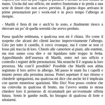
mano. Uscita dal suo ufficio, mi sentivo frastornata e in preda a una
serie di timori che non avevo previsto. Il giorno dopo arrivano le
prime prenotazioni per i week-end e in poco tempo l’albergo si
riempie.
- Marilù è fiera di me e anch’io lo sono, e finalmente riesco a
ritrovare un po’ di quella serenità che avevo perduto.
Passa qualche settimana, e qualcosa non mi è chiara. Ho come il
sospetto che alcuni dei clienti lascino improvvisamente l’albergo.
Giro per tutto il castello, li cerco ovunque, ma è come se non ci
fosse più traccia di loro. Chiedo alle cameriere ai piani, alle estetiste,
ma non sanno cosa dire e mi liquidano tutte troppo in fretta.
Approfittando dell’assenza di Marilù, entro nel suo ufficio e
controllo i registri delle prenotazioni. Ma neanche lì è segnata la loro
presenza. Ma com’è possibile? Possibile che Marilù non abbia
registrato il loro arrivo in albergo. Mi passo le mani fra i capelli e
intanto penso alla prossima mossa. Potrei aspettare il suo ritorno e
chiederle spiegazioni, ma qualcosa mi dice che anche lei è implicata
con queste misteriose sparizioni. Mio Dio! Non posso credere che
sia coinvolta in qualcosa di brutto, ma l’avevo sentita io stessa
chiedere loro il permesso di ricontattarli per un’eventuale offerta
futura. Sento le gambe molli, ho bisogno di qualcosa di forte e
sdraiarmi.