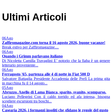
Ultimi Articoli
06
Ago
Zaffiromagazine.com torna il 16 agosto 2026, buone vacanze!
Break estivo per Zaffiromagazine....
06
Ago
Quando i Grimm parlavano italiano
Di Nicoletta Camilla Travaglini E’ notorio che la fiaba è un genere
letterario proveniente...
06
Ago
Ferragosto '65, partenza alle 4 di notte in Fiat 500 D
Salvatore Battaglia Presidente Accademia delle Prefi La prima gita
in macchina fu il 14 agosto...
05
Ago
Abruzzo. Anello di Lama Bianca, sparito, svanito, scomparso.
Luciano Pellegrini Con il caldo torrido ed afa intensa, bisogna
scegliere escursioni tra boschi...
04
Ago
Casearia 2026, i formaggi insoliti che sfidano le regole del gusto