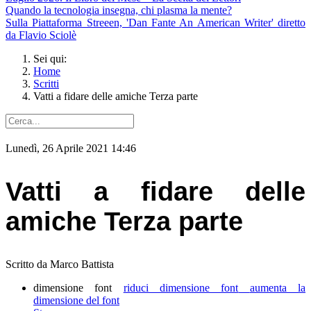
Quando la tecnologia insegna, chi plasma la mente?
Sulla Piattaforma Streeen, 'Dan Fante An American Writer' diretto
da Flavio Sciolè
Sei qui:
Home
Scritti
Vatti a fidare delle amiche Terza parte
Lunedì, 26 Aprile 2021 14:46
Vatti a fidare delle
amiche Terza parte
Scritto da Marco Battista
dimensione font
riduci dimensione font
aumenta la
dimensione del font