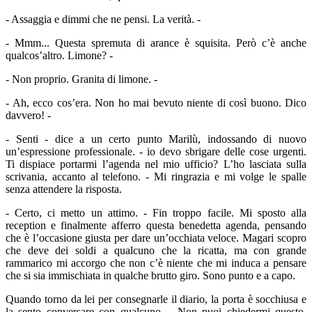
- Assaggia e dimmi che ne pensi. La verità. -
- Mmm... Questa spremuta di arance è squisita. Però c’è anche
qualcos’altro. Limone? -
- Non proprio. Granita di limone. -
- Ah, ecco cos’era. Non ho mai bevuto niente di così buono. Dico
davvero! -
- Senti - dice a un certo punto Marilù, indossando di nuovo
un’espressione professionale. - io devo sbrigare delle cose urgenti.
Ti dispiace portarmi l’agenda nel mio ufficio? L’ho lasciata sulla
scrivania, accanto al telefono. - Mi ringrazia e mi volge le spalle
senza attendere la risposta.
- Certo, ci metto un attimo. - Fin troppo facile. Mi sposto alla
reception e finalmente afferro questa benedetta agenda, pensando
che è l’occasione giusta per dare un’occhiata veloce. Magari scopro
che deve dei soldi a qualcuno che la ricatta, ma con grande
rammarico mi accorgo che non c’è niente che mi induca a pensare
che si sia immischiata in qualche brutto giro. Sono punto e a capo.
Quando torno da lei per consegnarle il diario, la porta è socchiusa e
la sento conversare con qualcuno. - Non puoi chiedermi questo.