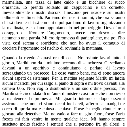
marmellata, una tazza di latte caldo e un bicchiere di succo
d’arancia. Io prendo soltanto un cappuccino e un cornetto.
Inevitabilmente i nostri discorsi finiscono per ricadere sui nostri
fallimenti sentimentali. Parliamo dei nostri uomini, che ora saranno
chissà dove e chissà con chi e poi parliamo di lavoro organizzando
la mattinata, e ci diamo appuntamento nel pomeriggio. Devo farmi
coraggio e affrontare l’argomento, invece non riesco a dire
nemmeno una parola. Mi ero ripromessa di parlargliene, ma poi l’ho
vista così serena e sorridente che non ho avuto il coraggio di
cacciare l’argomento col rischio di rovinarle la mattinata.
Quando la rivedo è quasi ora di cena. Nonostante lavori tutto il
giorno, Marilù non dà il minimo accenno di stanchezza. Ci sediamo
davanti a un aperitivo e continuiamo a parlare di lavoro
sorseggiando un prosecco. Le cose vanno bene, ma ci sono ancora
alcuni aspetti da sistemare. Per la mattina seguente Marilù mi lascia
alcuni incarichi per cui salgo al piano di sopra e mi trovo davanti alla
camera 666. Non voglio disubbidire a un suo ordine preciso, ma
Marilù si è circondata di un’aura di mistero così forte che non riesco
a mantenere la promessa. Mi guardo intorno e dopo essermi
assicurata che non ci siano occhi indiscreti, afferro la maniglia e
cerco di aprirla ma è chiusa a chiave. Forse è meglio rinunciare a
giocare alla detective. Me ne vado a fare un giro fuori, forse l’aria
fresca mi farà venire in mente qualche idea. Mi hanno sempre
suscitato molto fascino i sentieri che si perdono fra gli alberi, e